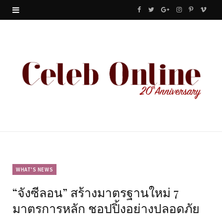
F
T
G
I
P
V
a
w
o
n
i
i
c
i
o
s
n
m
e
t
g
t
t
e
b
t
l
a
e
o
o
e
e
g
r
o
r
P
r
e
k
l
a
s
u
m
t
WHAT'S NEWS
“จังซีลอน” สร้างมาตรฐานใหม่ 7
s
มาตรการหลัก ชอปปิ้งอย่างปลอดภัย