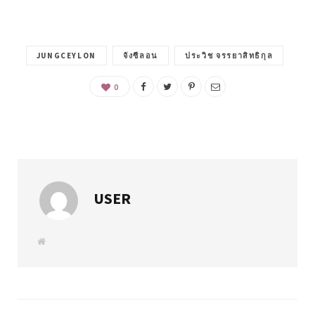
JUNGCEYLON
จังซีลอน
ประวิช จรรยาสิทธิกุล
0
USER
W
e
b
s
i
t
e