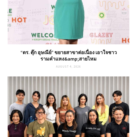
“ดร. ตุ๊ก อุษณีย์” ขยายสาขาต่อเนื่อง เอาใจชาว
รามคำแหง&amp;สายไหม
AUGUST 4, 2026