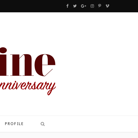
F
T
G
I
P
V
a
w
o
n
i
i
c
i
o
s
n
m
e
t
g
t
t
e
b
t
l
a
e
o
o
e
e
g
r
o
r
P
r
e
k
l
a
s
u
m
t
s
PROFILE