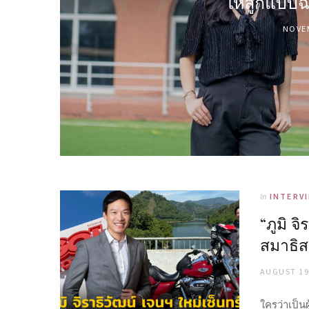
ให้ลูกแบบฉ
NOVEM
In
INTERV
“ภูมิ จ
สมาธิส
AUGUST 19
ใครว่าเป็น