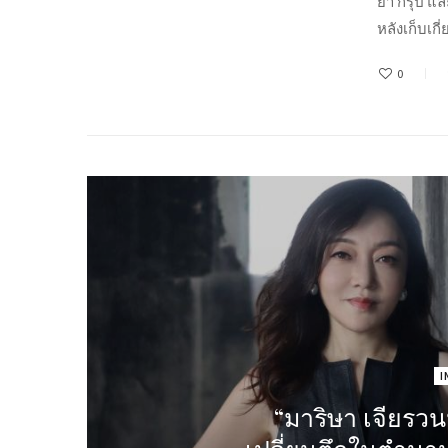
ยา กรุ๊ป แ
หลังเก็บเกี่
0
I
“มาริษา เจียรว