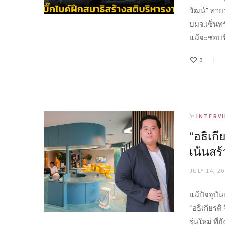
วัฒน์” ทาย
บมจ.เซ็นทรั
แม้จะชอบขี
0
In
INTERV
“อธิเกี
เน้นสร้
JULY 14, 2
แม้ปัจจุบั
“อธิเกียรต
รุ่นใหม่ ท