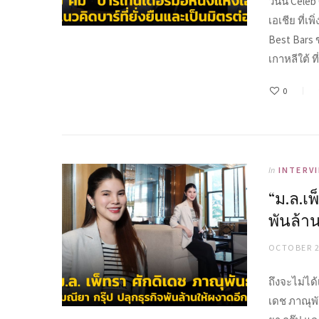
วันนี้ Cele
เอเชีย ที่เ
Best Bars 
เกาหลีใต้ ที่
0
In
INTERV
“ม.ล.เพ
พันล้าน
OCTOBER 2
ถึงจะไม่ได
เดช ภาณุพั