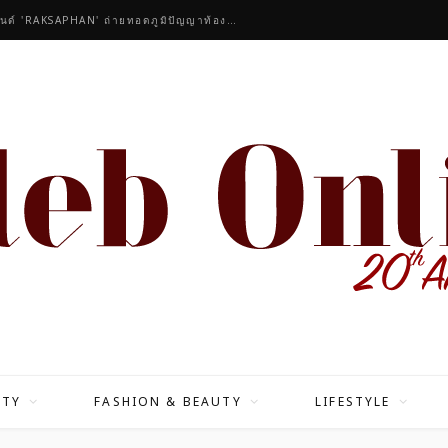
คนดังร่วมชื่นชมคอลเลกชันมาสเตอร์พีซของแบรนด์ 'RAKSAPHAN' ถ่ายทอดภูมิปัญญาท้องถิ่นสู่สุนทรียภาพระดับสากล
ITY
FASHION & BEAUTY
LIFESTYLE