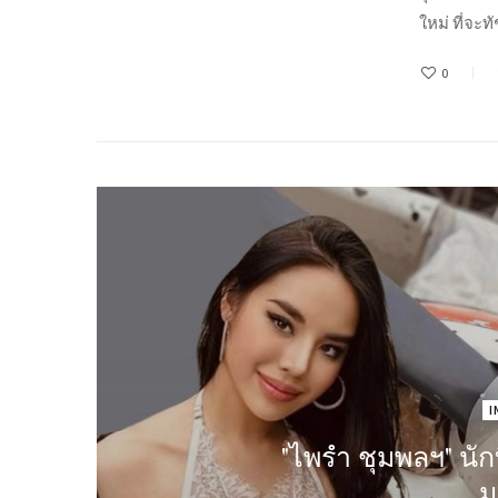
ใหม่ ที่จะท
0
I
"ไพรำ ชุมพลฯ" นักบิน
ม