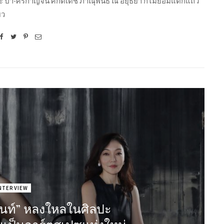
ละ ป๋ำ-ศิริกาญจน์ ศักดิเดช ภาณุพันธ์ ณ อยุธยา ก็ไม่ยอมแตกแถว
ยว
NTERVIEW
นนท์” หลงใหลในศิลปะ