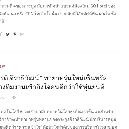
าทรุ่นที่ 4 ของตระกูล กับภารกิจนำแบรนด์น้องใหม่ GO Hotel ของ
ลพัฒนา หรือ CPN ให้เติบโตนั้น เขากลับมีวิสัยทัศน์ที่น่าสนใจ ซึ่ง
่บิ
IEW
ยรติ จิราธิวัฒน์” ทายาทรุ่นใหม่เซ็นทรัล
างทีมงานเข้าถึงใจคนดีกว่าใช้หุ่นยนต์
025
นเทคโนโลยี AI จะเข้ามามีบทบาทในโลกธุรกิจมากขึ้น แต่สำหรับ
ิ จิราธิวัฒน์” ทายาทรุ่นหลานของตระกูลจิราธิวัฒน์ นักบริหารหนุ่ม
ี่ยังคงคิดว่า “ความเข้าใจ” คือหัวใจสำคัญของการบริหารโรงแรมยุค