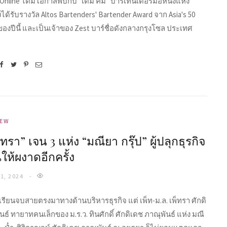
b Online ได้มีโอกาสพบกับ “เดมี คิม” บาร์เทนเดอร์มือหนึ่งแห่ง
พิ่งได้รับรางวัล Altos Bartenders' Bartender Award จาก Asia's 50
ของปีนี้ และเป็นเจ้าของ Zest บาร์ชื่อดังกลางกรุงโซล ประเทศ
IEW
็ทรา” เจน 3 แห่ง “มณียา กรุ๊ป” ผู้ปลุกธุรกิจ
ให้ผงาดอีกครั้ง
1, 2024
้เรียนจบสายตรงมาทางด้านบริหารธุรกิจ แต่ เพ็ท-ม.ล. เพ็ทรา ศักดิ
นธ์ ทายาทคนเล็กของ ม.ร.ว. ทินศักดิ์ ศักดิเดช ภาณุพันธ์ แห่ง มณี