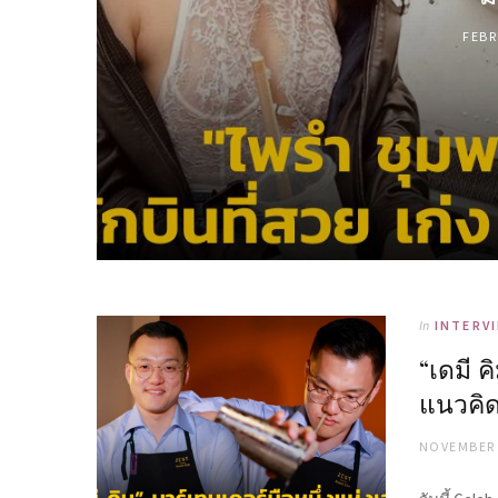
FEBR
In
INTERV
“เดมี ค
แนวคิดบ
NOVEMBER 