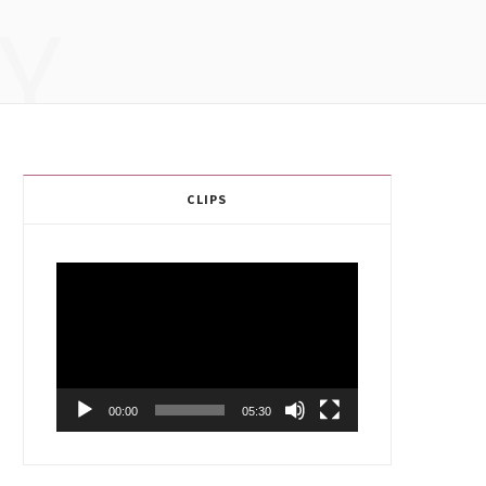
Y
CLIPS
Video
Player
00:00
05:30