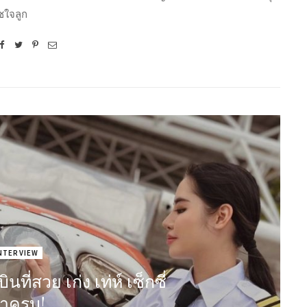
ัชใจลูก
NTERVIEW
ที่สวย เก่ง เท่ห์ เซ็กซี่
าครบ!