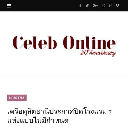
F
T
G
I
P
V
a
w
o
n
i
i
c
i
o
s
n
m
e
t
g
t
t
e
b
t
l
a
e
o
o
e
e
g
r
o
r
P
r
e
k
l
a
s
u
m
t
LIFESTYLE
เครือดุสิตธานีประกาศปิดโรงแรม 7
s
แห่งแบบไม่มีกำหนด