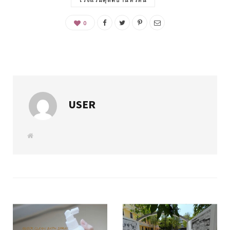
โรงแรมดุสิตธานีหัวหิน
0
USER
W
e
b
s
i
t
e