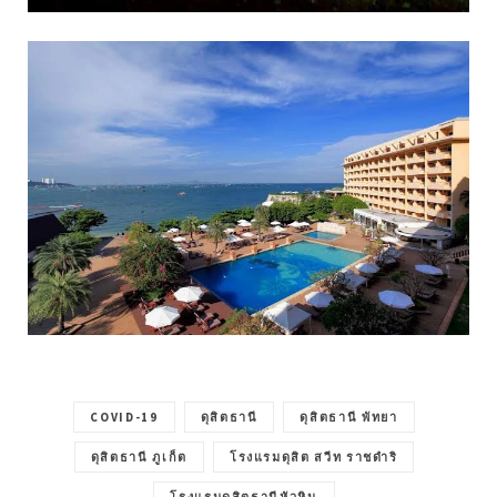
COVID-19
ดุสิตธานี
ดุสิตธานี พัทยา
ดุสิตธานี ภูเก็ต
โรงแรมดุสิต สวีท ราชดำริ