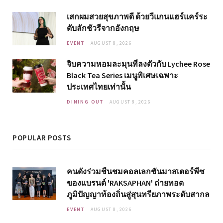
เสกผมสวยสุขภาพดี ด้วยวีแกนแฮร์แคร์ระ
ดับลักชัวรีจากอังกฤษ
EVENT
AUGUST 8, 2026
จิบความหอมละมุนที่ลงตัวกับ Lychee Rose
Black Tea Series เมนูพิเศษเฉพาะ
ประเทศไทยเท่านั้น
DINING OUT
AUGUST 8, 2026
POPULAR POSTS
คนดังร่วมชื่นชมคอลเลกชันมาสเตอร์พีซ
ของแบรนด์ 'RAKSAPHAN' ถ่ายทอด
ภูมิปัญญาท้องถิ่นสู่สุนทรียภาพระดับสากล
EVENT
AUGUST 8, 2026