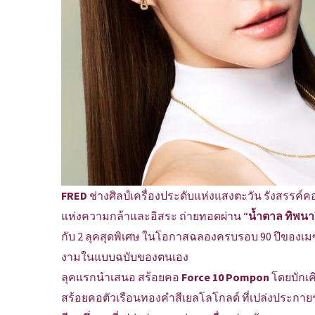
FRED
ช่างศิลป์เครื่องประดับแห่งแสงตะวัน รังสรรค
แห่งความกล้าและอิสระ ถ่ายทอดผ่าน “
น้ำตาล ทิพนา
กับ 2 ลุคสุดพิเศษ ในโอกาสฉลองครบรอบ 90 ปีของเมซ
งามในแบบฉบับของตนเอง
ลุคแรกนำเสนอ สร้อยคอ
Force 10 Pompon
โดยบักเค
สร้อยคอตัวเรือนทองคําสีเยลโลโกลด์ ที่เปล่งประกา