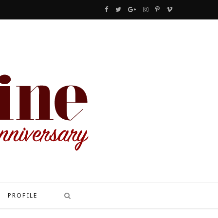
F
T
G
I
P
V
a
w
o
n
i
i
c
i
o
s
n
m
e
t
g
t
t
e
b
t
l
a
e
o
o
e
e
g
r
o
r
P
r
e
k
l
a
s
u
m
t
s
PROFILE