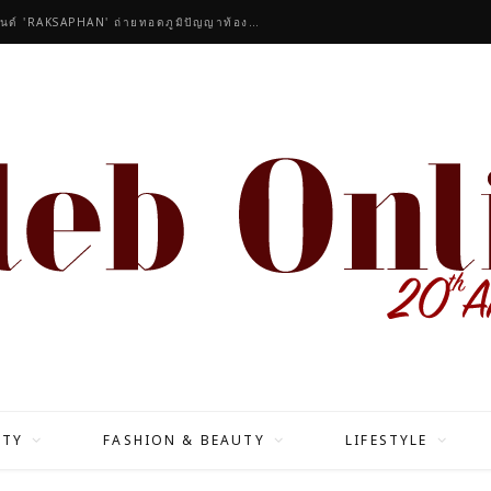
คนดังร่วมชื่นชมคอลเลกชันมาสเตอร์พีซของแบรนด์ 'RAKSAPHAN' ถ่ายทอดภูมิปัญญาท้องถิ่นสู่สุนทรียภาพระดับสากล
ITY
FASHION & BEAUTY
LIFESTYLE