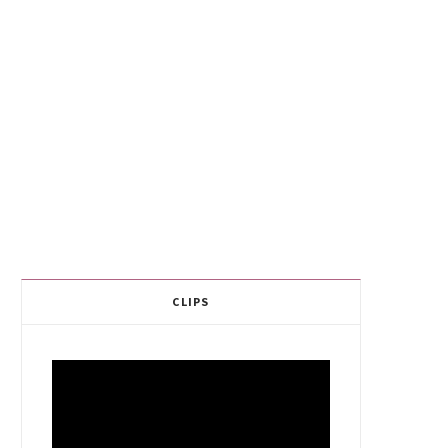
CLIPS
Video
Player