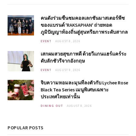
คนดังร่วมชื่นชมคอลเลกชันมาสเตอร์พีซ
ของแบรนด์ 'RAKSAPHAN' ถ่ายทอด
ภูมิปัญญาท้องถิ่นสู่สุนทรียภาพระดับสากล
EVENT
AUGUST 8, 2026
เสกผมสวยสุขภาพดี ด้วยวีแกนแฮร์แคร์ระ
ดับลักชัวรีจากอังกฤษ
EVENT
AUGUST 8, 2026
จิบความหอมละมุนที่ลงตัวกับ Lychee Rose
Black Tea Series เมนูพิเศษเฉพาะ
ประเทศไทยเท่านั้น
DINING OUT
AUGUST 8, 2026
POPULAR POSTS