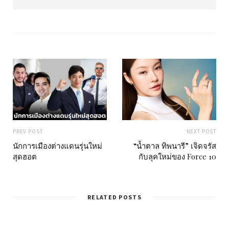
b
s
i
t
e
PREV POST
NEXT POST
นักการเมืองต่างแดนรุ่นใหม่
“น้ำตาล ทิพนารี” เจิดจรัส
สุดฮอต
กับลุคใหม่ของ Force 10
RELATED POSTS