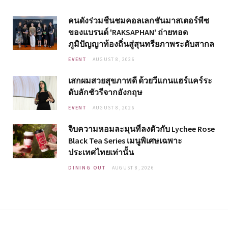
คนดังร่วมชื่นชมคอลเลกชันมาสเตอร์พีซ
ของแบรนด์ 'RAKSAPHAN' ถ่ายทอด
ภูมิปัญญาท้องถิ่นสู่สุนทรียภาพระดับสากล
EVENT
AUGUST 8, 2026
เสกผมสวยสุขภาพดี ด้วยวีแกนแฮร์แคร์ระ
ดับลักชัวรีจากอังกฤษ
EVENT
AUGUST 8, 2026
จิบความหอมละมุนที่ลงตัวกับ Lychee Rose
Black Tea Series เมนูพิเศษเฉพาะ
ประเทศไทยเท่านั้น
DINING OUT
AUGUST 8, 2026