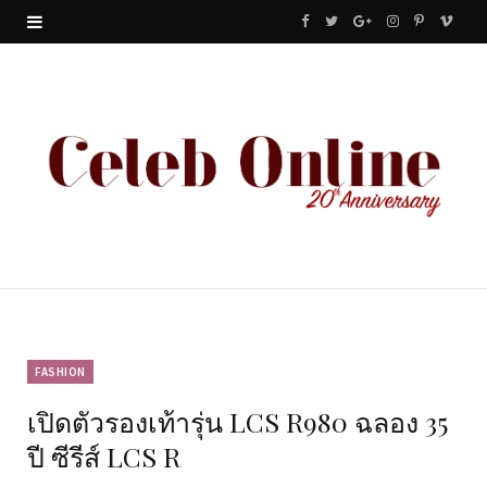
F
T
G
I
P
V
a
w
o
n
i
i
c
i
o
s
n
m
e
t
g
t
t
e
b
t
l
a
e
o
o
e
e
g
r
o
r
P
r
e
k
l
a
s
u
m
t
FASHION
เปิดตัวรองเท้ารุ่น LCS R980 ฉลอง 35
s
ปี ซีรีส์ LCS R