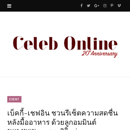
F
T
G
I
P
V
a
w
o
n
i
i
c
i
o
s
n
m
e
t
g
t
t
e
b
t
l
a
e
o
o
e
e
g
r
o
r
P
r
e
k
l
a
s
u
m
t
EVENT
เบ็คกี้-เชฟอิน ชวนรีเซ็ตความสดชื่น
s
หลังมื้ออาหาร ด้วยลูกอมมินต์