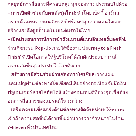
กลยุทธ์การสื่อสารที่ครอบคลุมทุกช่องทาง ประกอบไปด้วย
–
การเปิดตัวร่วมกับคนดังรุ่นใหม่:
นำโดย เบ็คกี้ อาร์มส
ตรอง ตัวแทนของคน Gen Z ที่พร้อมปลุกความสนใจและ
สร้างแรงดึงดูดตั้งแต่โมเมนต์แรกในไทย
–
เปิดประสบการณ์การเข้าถึงแบรนด์แบบอินเทอร์แอคทีฟ:
ผ่านกิจกรรม Pop-Up ภายใต้ชื่องาน ‘Journey to a Fresh
Finish’ ที่เปิดโอกาสให้ผู้บริโภคได้สัมผัสประสบการณ์
ความสดชื่นสุดประทับใจด้วยตัวเอง
–
สร้างการมีส่วนร่วมผ่านช่องทางโซเชียล:
วางแผน
แคมเปญผ่านช่องทางโซเชียลมีเดียอย่างต่อเนื่อง จับมืออิน
ฟลูเอนเซอร์สายไลฟ์สไตล์ สร้างคอนเทนต์ที่ตรงจุดเพื่อต่อย
อดการสื่อสารของแบรนด์ในวงกว้าง
–
เสริมความแข็งแกร่งด้านช่องทางจัดจำหน่าย:
ให้ทุกคน
เข้าถึงความสดชื่นได้ง่ายขึ้น ผ่านการวางจำหน่ายในร้าน
7-Eleven ทั่วประเทศไทย