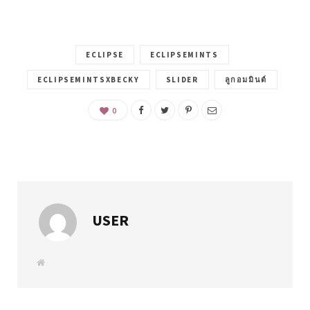
ECLIPSE
ECLIPSEMINTS
ECLIPSEMINTSXBECKY
SLIDER
ลูกอมมินต์
0
USER
W
e
b
s
i
t