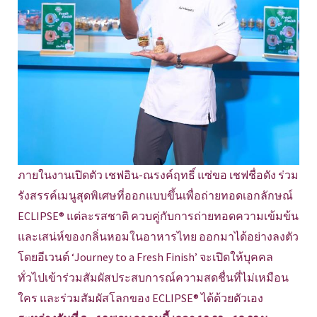
ภายในงานเปิดตัว เชฟอิน-ณรงค์ฤทธิ์ แซ่ขอ เชฟชื่อดัง ร่วม
รังสรรค์เมนูสุดพิเศษที่ออกแบบขึ้นเพื่อถ่ายทอดเอกลักษณ์
ECLIPSE® แต่ละรสชาติ ควบคู่กับการถ่ายทอดความเข้มข้น
และเสน่ห์ของกลิ่นหอมในอาหารไทย ออกมาได้อย่างลงตัว
โดยอีเวนต์ ‘Journey to a Fresh Finish’ จะเปิดให้บุคคล
ทั่วไปเข้าร่วมสัมผัสประสบการณ์ความสดชื่นที่ไม่เหมือน
ใคร และร่วมสัมผัสโลกของ ECLIPSE® ได้ด้วยตัวเอง