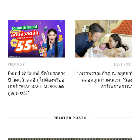
e
PREV POST
NEXT POST
found & found จัดโปรกลาง
"เพราพรรณ กำภู ณ อยุธยา"
ปี ลดแล้วลดอีก ไม่ต้องพรีออ
คลอดลูกสาวคนแรก "น้อง
เดอร์ “MAY SAVE MORE ลด
อารีเพราพรรณ"
สูงสุด 55%”
RELATED POSTS