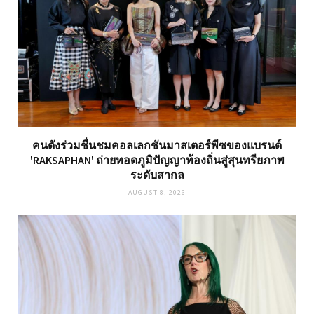
คนดังร่วมชื่นชมคอลเลกชันมาสเตอร์พีซของแบรนด์
'RAKSAPHAN' ถ่ายทอดภูมิปัญญาท้องถิ่นสู่สุนทรียภาพ
ระดับสากล
AUGUST 8, 2026