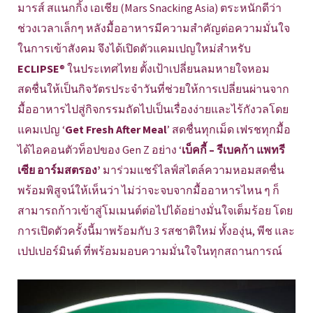
มารส์ สแนกกิ้ง เอเชีย (Mars Snacking Asia) ตระหนักดีว่า
ช่วงเวลาเล็กๆ หลังมื้ออาหารมีความสำคัญต่อความมั่นใจ
ในการเข้าสังคม จึงได้เปิดตัวแคมเปญใหม่สำหรับ
ECLIPSE
® ในประเทศไทย ตั้งเป้าเปลี่ยนลมหายใจหอม
สดชื่นให้เป็นกิจวัตรประจำวันที่ช่วยให้การเปลี่ยนผ่านจาก
มื้ออาหารไปสู่กิจกรรมถัดไปเป็นเรื่องง่ายและไร้กังวลโดย
แคมเปญ ‘
Get Fresh After Meal
’ สดชื่นทุกเม็ด เฟรชทุกมื้อ
ได้ไอคอนตัวท็อปของ Gen Z อย่าง ‘
เบ็คกี้ – รีเบคก้า แพทรี
เซีย อาร์มสตรอง’
มาร่วมแชร์ไลฟ์สไตล์ความหอมสดชื่น
พร้อมพิสูจน์ให้เห็นว่า ไม่ว่าจะจบจากมื้ออาหารไหน ๆ ก็
สามารถก้าวเข้าสู่โมเมนต์ต่อไปได้อย่างมั่นใจเต็มร้อย โดย
การเปิดตัวครั้งนี้มาพร้อมกับ 3 รสชาติใหม่ ทั้งองุ่น, พีช และ
เปปเปอร์มินต์ ที่พร้อมมอบความมั่นใจในทุกสถานการณ์