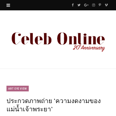
F
T
G
I
P
V
a
w
o
n
i
i
c
i
o
s
n
m
e
t
g
t
t
e
b
t
l
a
e
o
o
e
e
g
r
o
r
P
r
e
k
l
a
s
u
m
t
ART EYE VIEW
ประกวดภาพถ่าย ‘ความงดงามของ
s
แม่น้ำเจ้าพระยา’