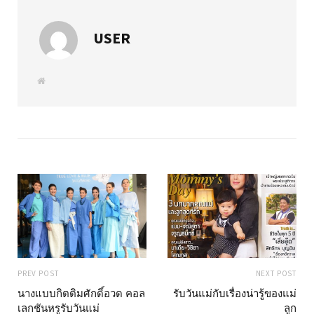
USER
W
e
b
s
i
t
e
PREV POST
NEXT POST
นางแบบกิตติมศักดิ์อวด คอล
รับวันแม่กับเรื่องน่ารู้ของแม่
เลกชันหรูรับวันแม่
ลูก