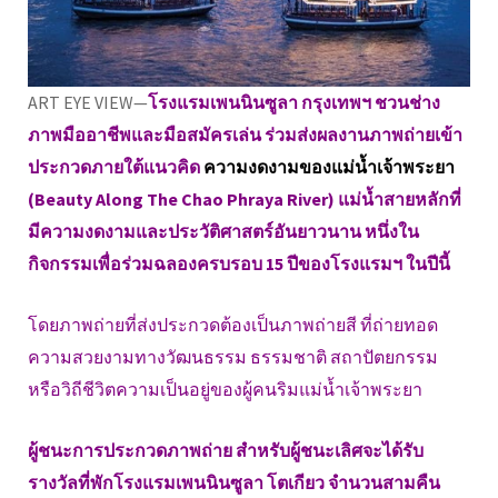
ART EYE VIEW—
โรงแรมเพนนินซูลา กรุงเทพฯ ชวนช่าง
ภาพมืออาชีพและมือสมัครเล่น ร่วมส่งผลงานภาพถ่ายเข้า
ประกวดภายใต้แนวคิด
ความงดงามของแม่น้ำเจ้าพระยา
(Beauty Along The Chao Phraya River) แม่น้ำสายหลักที่
มีความงดงามและประวัติศาสตร์อันยาวนาน หนึ่งใน
กิจกรรมเพื่อร่วมฉลองครบรอบ 15 ปีของโรงแรมฯ ในปีนี้
โดยภาพถ่ายที่ส่งประกวดต้องเป็นภาพถ่ายสี ที่ถ่ายทอด
ความสวยงามทางวัฒนธรรม ธรรมชาติ สถาปัตยกรรม
หรือวิถีชีวิตความเป็นอยู่ของผู้คนริมแม่น้ำเจ้าพระยา
ผู้ชนะการประกวดภาพถ่าย สำหรับผู้ชนะเลิศจะได้รับ
รางวัลที่พักโรงแรมเพนนินซูลา โตเกียว จำนวนสามคืน