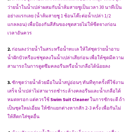
ว่ายน้ำในน้ำเปล่าผสมกับน้ำส้มสายชูเป็นเวลา 30 นาทีเป็น
อย่างแรกเลย (น้ำส้มสายชู 1 ช้อนโต๊ะต่อน้ำเปล่า 1/2
แกลลอน) เพื่อป้องกันสีสันของชุดสวยไม่ให้ซีดจางก่อน
เวลาอันควร
2.
ก่อนลงว่ายน้ำในสระหรือน้ำทะเล ให้ใส่ชุดว่ายน้ำอาบ
น้ำฝักบัวหรือแช่ชุดลงในน้ำเปล่าเสียก่อน เพื่อให้ชุดมีความ
สามารถในการดูดซึมคลอรีนหรือน้ำเกลือได้น้อยลง
3.
ซักชุดว่ายน้ำด้วยมือในน้ำสบู่อ่อนๆ ทันทีทุกครั้งที่ใช้งาน
เสร็จ น้ำเปล่าไม่สามารถชำระล้างคลอรีนและน้ำเกลือได้
หมดหรอก แต่ควรใช้
Swim Suit Cleaner
ในการซักจะดี ถ้า
เป็นชุดใหม่เอี่ยม ให้ซักแยกต่างหากสัก 2-3 ครั้ง เพื่อกันไม่
ให้สีตกใส่ชุดอื่น