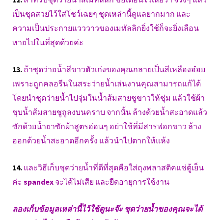
เป็นชุดสวยไว้ใส่โชว์เฉยๆ ชุดเหล่านี้ดูแลยากมาก และ
ความเป็นประกายแวววาวของเมทัลลิกยิ่งใช้ก็จะยิ่งเลือน
หายไปในที่สุดด้วยค่ะ
13.
ถ้าชุดว่ายน้ำสีขาวตัวเก่งของคุณกลายเป็นสีเหลืองอ๋อย
เพราะถูกคลอรีนในสระว่ายน้ำเล่นงานคุณสามารถแก้ได้
โดยนำชุดว่ายน้ำไปจุ่มในน้ำส้มสายชูขาวให้ชุ่ม แล้วใช้ผ้า
ชุบน้ำส้มสายชูถูลงบนคราบ จากนั้น ล้างด้วยน้ำสะอาดแล้ว
ซักด้วยน้ำยาซักผ้าสูตรอ่อนๆ อย่าใช้ที่มีสารฟอกขาว ล้าง
ออกด้วยน้ำสะอาดอีกครั้ง แล้วนำไปตากให้แห้ง
14.
และวิธีเก็บชุดว่ายน้ำที่ดีที่สุดคือใส่ถุงพลาสติคแช่ตู้เย็น
ค่ะ
spandex
จะได้ไม่เสีย และยืดอายุการใช้งาน
ลองเก็บข้อมูลเหล่านี้ไว้ใช้ดูนะจ๊ะ ชุดว่ายน้ำของคุณจะได้