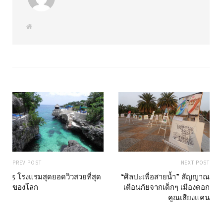
W
e
b
s
i
t
e
PREV POST
NEXT POST
5 โรงแรมสุดยอดวิวสวยที่สุด
“ศิลปะเพื่อสายน้ำ” สัญญาณ
ของโลก
เตือนภัยจากเด็กๆ เมืองดอก
คูณเสียงแคน