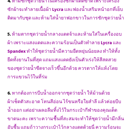
4.
ห้ามซักชุดว่ายน้ำในเครื่องซักผ้าเด็ดขาด เพราะเครื่อง
ซักผ้าจะทำลายเนื้อผ้า
Lycra
และฟองน้ำเสริมหน้าอกที่เย็บ
ติดมากับชุด และห้ามใส่น้ำยาฟอกขาวในการซักชุดว่ายน้ำ
5.
ห้ามตากชุดว่ายน้ำกลางแดดจ้าและห้ามใส่ในเครื่องอบ
ผ้า เพราะแสงแดดและความร้อนเป็นตัวทำลาย
Lycra
และ
Spandex
ทำให้ชุดว่ายน้ำมีความยืดหยุ่นน้อยลง ทำให้ทั้ง
ยืดทั้งยานในที่สุด แถมแสงแดดยังเป็นตัวเร่งให้สีสดสวย
ของชุดว่ายน้ำซีดจางเร็วขึ้นอีกด้วย ควรตากให้แห้งโดย
การแขวนไว้ในที่ร่ม
6.
หากต้องการบีบน้ำออกจากชุดว่ายน้ำ ให้ม้วนด้วย
ผ้าเช็ดตัวสะอาด โทนสีอ่อน ไร้ขนหรือใยสำลี แล้วค่อยบีบ
น้ำออก แต่อย่าเผลอลืมทิ้งไว้ในกระเป๋ากีฬาของคุณเด็ด
ขาดนะคะ เพราะความชื้นที่สะสมจะทำให้ชุดว่ายน้ำมีกลิ่น
อับชื้น แถมถ้าวางกระเป๋าไว้กลางแดดด้วยนี่ ความร้อนจะ