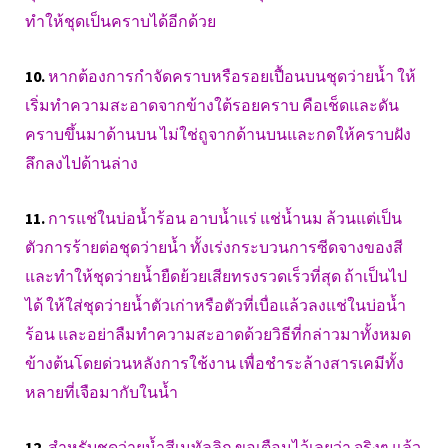
ทำให้ชุดเป็นคราบได้อีกด้วย
10.
หากต้องการกำจัดคราบหรือรอยเปื้อนบนชุดว่ายน้ำ ให้
เริ่มทำความสะอาดจากข้างใต้รอยคราบ คือเช็ดและดัน
คราบขึ้นมาด้านบน ไม่ใช่ถูจากด้านบนและกดให้คราบฝัง
ลึกลงไปด้านล่าง
11.
การแช่ในบ่อน้ำร้อน อาบน้ำแร่ แช่น้ำนม ล้วนแต่เป็น
ตัวการร้ายต่อชุดว่ายน้ำ ทั้งเร่งกระบวนการซีดจางของสี
และทำให้ชุดว่ายน้ำยืดย้วยเสียทรงรวดเร็วที่สุด ถ้าเป็นไป
ได้ ให้ใส่ชุดว่ายน้ำตัวเก่าหรือตัวที่เบื่อแล้วลงแช่ในบ่อน้ำ
ร้อน และอย่าลืมทำความสะอาดด้วยวิธีที่กล่าวมาทั้งหมด
ข้างต้นโดยด่วนหลังการใช้งาน เพื่อชำระล้างสารเคมีทั้ง
หลายที่เจือมากับในน้ำ
12.
สำหรับชุดว่ายน้ำสีเมทัลลิก ขอเตือนไว้เลยว่า จริงๆ แล้ว