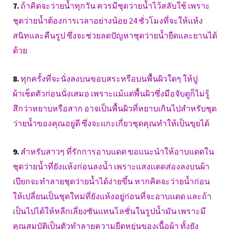
7.
ถ้าคิดจะว่ายน้ำทุกวัน ควรมีชุดว่ายน้ำไว้สลับใช้ เพราะ
ชุดว่ายน้ำต้องการเวลาอย่างน้อย 24 ชั่วโมงที่จะให้แห้ง
สนิทและคืนรูป ซึ่งจะช่วยลดปัญหาชุดว่ายน้ำยืดและยานได้
ด้วย
8.
ทุกครั้งที่จะนั่งลงบนขอบสระหรือบนพื้นผิวใดๆ ให้ปู
ผ้าเช็ดตัวก่อนนั่งเสมอ เพราะแม้แต่พื้นผิวซึ่งมือจับดูก็ไม่รู้
สึกว่าหยาบหรือสาก อาจเป็นพื้นผิวที่หยาบเกินไปสำหรับชุด
ว่ายน้ำของคุณอยู่ดี ซึ่งจะแกะเกี่ยวชุดคุณทำให้เป็นขุยได้
9.
สำหรับสาวๆ ที่รักการอาบแดด ขอแนะนำให้อาบแดดใน
ชุดว่ายน้ำที่ยังแห้งก่อนลงน้ำ เพราะแสงแดดส่องลงบนผ้า
เปียกจะทำลายชุดว่ายน้ำได้ง่ายขึ้น หากคิดจะว่ายน้ำก่อน
ให้เปลี่ยนเป็นชุดใหม่ที่ยังแห้งอยู่ก่อนที่จะอาบแดด และถ้า
เป็นไปได้ให้หลีกเลี่ยงซันแทนโลชั่นในรูปน้ำมัน เพราะมี
คุณสมบัติเป็นตัวทำลายความยืดหยุ่นของเนื้อผ้า ทั้งยัง