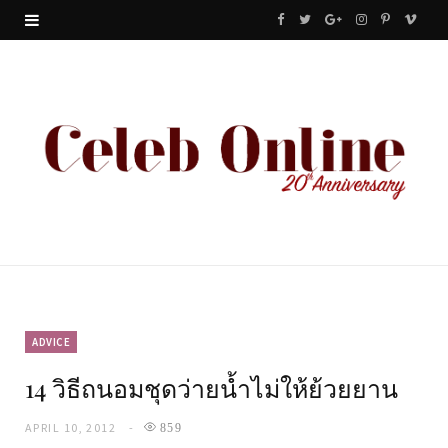
F
T
G
I
P
V
a
w
o
n
i
i
c
i
o
s
n
m
e
t
g
t
t
e
b
t
l
a
e
o
o
e
e
g
r
o
r
P
r
e
k
l
a
s
u
m
t
ADVICE
14 วิธีถนอมชุดว่ายน้ำไม่ให้ย้วยยาน
s
APRIL 10, 2012
859