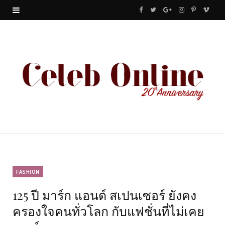
F
T
G
I
P
V
a
w
o
n
i
i
c
i
o
s
n
m
e
t
g
t
t
e
b
t
l
a
e
o
o
e
e
g
r
o
r
P
r
e
k
l
a
s
u
m
t
FASHION
125 ปี มาร์ก แอนด์ สเปนเซอร์ ยังคง
s
ครองใจคนทั่วโลก กับแฟชั่นที่ไม่เคย