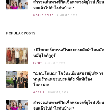
สำรวจเส้นทางชีวิตเชื้อพระวงศ์ยุโรป เรียน
จบแล้วไปทำไรกันบ้าง !?
WORLD CELEB
AUGUST 7, 2026
POPULAR POSTS
7 ดีไซเนอร์แบรนด์ไทย! ยกระดับผ้าไหมมัด
หมี่สู่โอต์กูตูร์
EVENT
AUGUST 7, 2026
"ฌอน โพเอม" โชว์ทะเบียนสมรสผู้บริหาร
หนุ่มร้านเพชรแบรนด์ดัง! ที่แท้เรื่อง
โอละพ่อ!
GOSSIP
AUGUST 7, 2026
สำรวจเส้นทางชีวิตเชื้อพระวงศ์ยุโรป เรียน
จบแล้วไปทำไรกันบ้าง !?