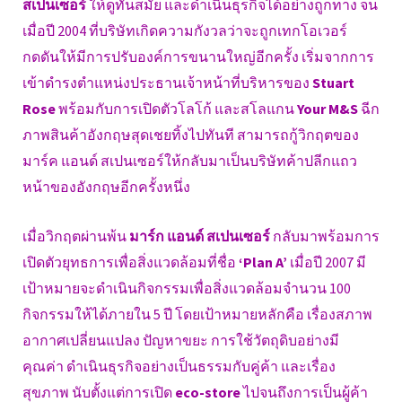
สเปนเซอร์
ให้ดูทันสมัย และดำเนินธุรกิจได้อย่างถูกทาง จน
เมื่อปี 2004 ที่บริษัทเกิดความกังวลว่าจะถูกเทกโอเวอร์
กดดันให้มีการปรับองค์การขนานใหญ่อีกครั้ง เริ่มจากการ
เข้าดำรงตำแหน่งประธานเจ้าหน้าที่บริหารของ
Stuart
Rose
พร้อมกับการเปิดตัวโลโก้ และสโลแกน
Your M&S
ฉีก
ภาพสินค้าอังกฤษสุดเชยทิ้งไปทันที สามารถกู้วิกฤตของ
มาร์ค แอนด์ สเปนเซอร์ให้กลับมาเป็นบริษัทค้าปลีกแถว
หน้าของอังกฤษอีกครั้งหนึ่ง
เมื่อวิกฤตผ่านพ้น
มาร์ก แอนด์ สเปนเซอร์
กลับมาพร้อมการ
เปิดตัวยุทธการเพื่อสิ่งแวดล้อมที่ชื่อ
‘Plan A’
เมื่อปี 2007 มี
เป้าหมายจะดำเนินกิจกรรมเพื่อสิ่งแวดล้อมจำนวน 100
กิจกรรมให้ได้ภายใน 5 ปี โดยเป้าหมายหลักคือ เรื่องสภาพ
อากาศเปลี่ยนแปลง ปัญหาขยะ การใช้วัตถุดิบอย่างมี
คุณค่า ดำเนินธุรกิจอย่างเป็นธรรมกับคู่ค้า และเรื่อง
สุขภาพ นับตั้งแต่การเปิด
eco-store
ไปจนถึงการเป็นผู้ค้า