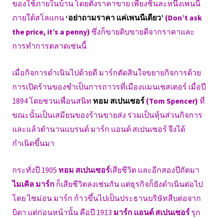
ของใช้ภายในบ้าน โดยตั้งราคาขาย เพียงชิ้นละหนึ่งเพนนี
ภายใต้สโลแกน
‘อย่าถามราคา แค่เพนนีเดียว’
(Don’t ask
the price, it’s a penny)
ซึ่งก็ขายดิบขายดีจากราคาและ
การทำการตลาดเช่นนี้
เมื่อกิจการดำเนินไปด้วยดี มาร์กตัดสินใจขยายกิจการด้วย
การเปิดร้านของชำเป็นการถาวรที่เมืองแมนเชสเตอร์ เมื่อปี
1894 โดยชวนเพื่อนสนิท
ทอม สเปนเซอร์
(Tom Spencer)
ที่
ขณะนั้นเป็นเสมียนของร้านขายส่ง ร่วมเป็นหุ้นส่วนกิจการ
และแล้วตำนานแบรนด์ มาร์ก แอนด์ สเปนเซอร์ จึงได้
กำเนิดขึ้นมา
กระทั่งปี 1905
ทอม สเปนเซอร์
เสียชีวิต และอีกสองปีถัดมา
ไมเคิล มาร์ก
ก็เสียชีวิตลงเช่นกัน แต่ธุรกิจก็ยังดำเนินต่อไป
โดย ไซม่อน มาร์ก ก้าวขึ้นไปเป็นประธานบริษัทสืบต่อจาก
บิดา แต่ก่อนหน้านั้น คือปี 1913
มาร์ก แอนด์ สเปนเซอร์
รุก