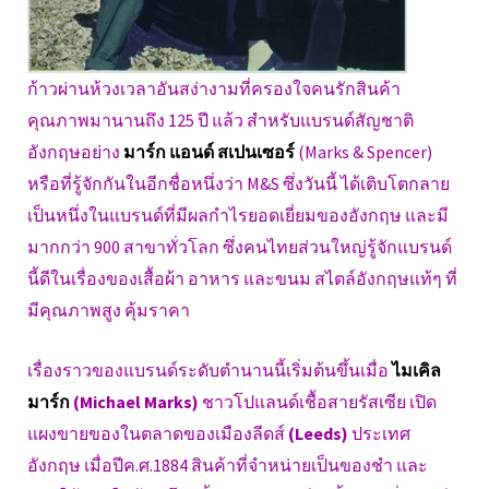
ก้าวผ่านห้วงเวลาอันสง่างามที่ครองใจคนรักสินค้า
คุณภาพมานานถึง 125 ปี แล้ว สำหรับแบรนด์สัญชาติ
อังกฤษอย่าง
มาร์ก แอนด์ สเปนเซอร์
(Marks & Spencer)
หรือที่รู้จักกันในอีกชื่อหนึ่งว่า M&S ซึ่งวันนี้ ได้เติบโตกลาย
เป็นหนึ่งในแบรนด์ที่มีผลกำไรยอดเยี่ยมของอังกฤษ และมี
มากกว่า 900 สาขาทั่วโลก ซึ่งคนไทยส่วนใหญ่รู้จักแบรนด์
นี้ดีในเรื่องของเสื้อผ้า อาหาร และขนม สไตล์อังกฤษแท้ๆ ที่
มีคุณภาพสูง คุ้มราคา
เรื่องราวของแบรนด์ระดับตำนานนี้เริ่มต้นขึ้นเมื่อ
ไมเคิล
มาร์ก
(Michael Marks)
ชาวโปแลนด์เชื้อสายรัสเซีย เปิด
แผงขายของในตลาดของเมืองลีดส์
(Leeds)
ประเทศ
อังกฤษ เมื่อปีค.ศ.1884 สินค้าที่จำหน่ายเป็นของชำ และ