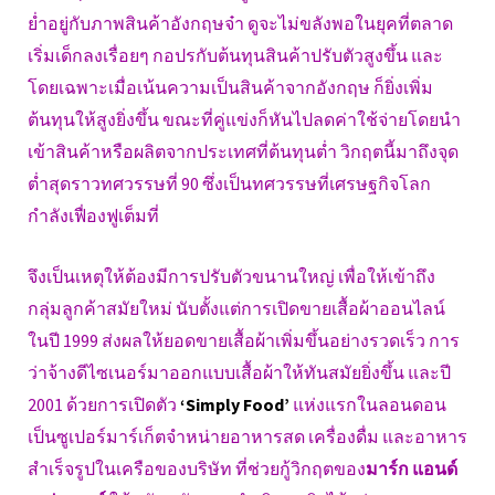
ย่ำอยู่กับภาพสินค้าอังกฤษจ๋า ดูจะไม่ขลังพอในยุคที่ตลาด
เริ่มเด็กลงเรื่อยๆ กอปรกับต้นทุนสินค้าปรับตัวสูงขึ้น และ
โดยเฉพาะเมื่อเน้นความเป็นสินค้าจากอังกฤษ ก็ยิ่งเพิ่ม
ต้นทุนให้สูงยิ่งขึ้น ขณะที่คู่แข่งก็หันไปลดค่าใช้จ่ายโดยนำ
เข้าสินค้าหรือผลิตจากประเทศที่ต้นทุนต่ำ วิกฤตนี้มาถึงจุด
ต่ำสุดราวทศวรรษที่ 90 ซึ่งเป็นทศวรรษที่เศรษฐกิจโลก
กำลังเฟื่องฟูเต็มที่
จึงเป็นเหตุให้ต้องมีการปรับตัวขนานใหญ่ เพื่อให้เข้าถึง
กลุ่มลูกค้าสมัยใหม่ นับตั้งแต่การเปิดขายเสื้อผ้าออนไลน์
ในปี 1999 ส่งผลให้ยอดขายเสื้อผ้าเพิ่มขึ้นอย่างรวดเร็ว การ
ว่าจ้างดีไซเนอร์มาออกแบบเสื้อผ้าให้ทันสมัยยิ่งขึ้น และปี
2001 ด้วยการเปิดตัว
‘Simply Food’
แห่งแรกในลอนดอน
เป็นซูเปอร์มาร์เก็ตจำหน่ายอาหารสด เครื่องดื่ม และอาหาร
สำเร็จรูปในเครือของบริษัท ที่ช่วยกู้วิกฤตของ
มาร์ก แอนด์