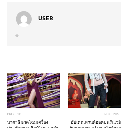
USER
W
e
b
s
i
t
e
PREV POST
NEXT POST
นาตาลี อวดโฉมเครื่อง
อัปเดตเทรนด์ฮอตบนรันเวย์
ประดับผสานศิลป์ไทย มูลค่า
รับลมหนาว เท่ หรู สไตล์สาว