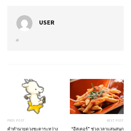
USER
W
e
b
s
i
t
e
PREV POST
NEXT POST
คำทำนายดวงชะตาระหว่าง
“อีสเตอร์” ช่วงเวลาแสนสนุก