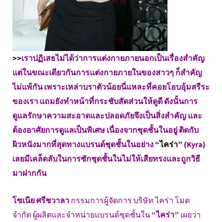
>>
เราปฏิเสธไม่ได้ว่าการแต่งกายภายนอกเป็นเรื่องสำคัญ
แต่ในขณะเดียวกันการแต่งกายภายในของสาวๆ ก็สำคัญ
ไม่แพ้กัน เพราะเหล่าบราตัวน้อยนี่แหละที่คอยโอบอุ้มสรีระ
ของเรา แถมยังทำหน้าที่กระชับสัดส่วนให้ดูดี ดังนั้นการ
ดูแลรักษาความสะอาดและปลอดภัยจึงเป็นสิ่งสำคัญ และ
ต้องอาศัยการดูแลเป็นพิเศษ เนื่องจากชุดชั้นในอยู่ ติดกับ
ผิวหนังมากที่สุดทางแบรนด์ชุดชั้นในอย่าง
“ไคร่า”
(Kyra)
เลยมีเคล็ดลับในการซักชุดชั้นในไม่ให้เสียทรงและถูกวิธี
มาฝากกัน
โซเนีย ศรีชวาลา
กรรมการผู้จัดการ บริษัท ไคร่า โมด
จำกัด ผู้ผลิตและจำหน่ายแบรนด์ชุดชั้นใน
“ไคร่า”
เผยว่า