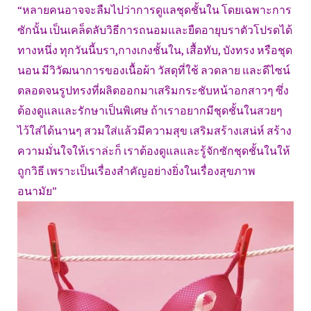
“หลายคนอาจจะลืมไปว่าการดูแลชุดชั้นใน โดยเฉพาะการ
ซักนั้น เป็นเคล็ดลับวิธีการถนอมและยืดอายุบราตัวโปรดได้
ทางหนึ่ง ทุกวันนี้บรา,กางเกงชั้นใน, เสื้อทับ, บังทรง หรือชุด
นอน มีวิวัฒนาการของเนื้อผ้า วัสดุที่ใช้ ลวดลาย และดีไซน์
ตลอดจนรูปทรงที่ผลิตออกมาเสริมกระชับหน้าอกสาวๆ ซึ่ง
ต้องดูแลและรักษาเป็นพิเศษ ถ้าเราอยากมีชุดชั้นในสวยๆ
ไว้ใส่ได้นานๆ สวมใส่แล้วมีความสุข เสริมสร้างเสน่ห์ สร้าง
ความมั่นใจให้เราล่ะก็ เราต้องดูแลและรู้จักซักชุดชั้นในให้
ถูกวิธี เพราะเป็นเรื่องสำคัญอย่างยิ่งในเรื่องสุขภาพ
อนามัย”