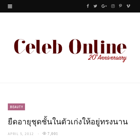
F
T
G
I
P
V
a
w
o
n
i
i
c
i
o
s
n
m
e
t
g
t
t
e
b
t
l
a
e
o
o
e
e
g
r
o
r
P
r
e
k
l
a
s
u
m
t
BEAUTY
ยืดอายุชุดชั้นในตัวเก่งให้อยู่ทรงนาน
s
APRIL 5, 2012
7,001