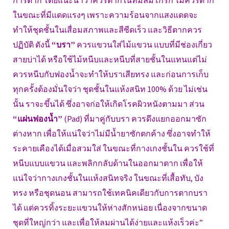
การตาก โดยแนะนำว่าควรตากในที่มีลมโกรก ไม่ควรตาก
ในขณะที่มีแดดแรงๆ เพราะความร้อนจากแสงแดดจะ
ทำให้ชุดชั้นในเสื่อมสภาพและสีซีดเร็ว และวิธีตากควร
ปฏิบัติ ดังนี้
“บรา”
ควรแขวนใส่ไม้แขวน แบบที่มีช่องเกี่ยว
สายบ่าได้ หรือใช้ไม้หนีบและหนีบที่สายชั้นในแทนแต่ไม่
ควรหนีบกับฟองน้ำจะทำให้บราเสียทรง และก่อนการเก็บ
ทุกครั้งต้องมั่นใจว่า ชุดชั้นในแห้งสนิท 100% ด้วย ไม่เช่น
นั้น ราจะขึ้นได้ ซึ่งอาจก่อให้เกิดโรคผิวหนังตามมา ส่วน
“แผ่นฟองน้ำ”
(Pad) ที่มาคู่กับบรา ควรดึงแยกออกมาซัก
ต่างหาก เพื่อให้แน่ใจว่าไม่มีน้ำยาซักตกค้าง ซึ่งอาจทำให้
ระคายเคืองได้เมื่อสวมใส่ ในขณะที่กางเกงชั้นใน ควรใช้ที่
หนีบแบบแขวน และพลิกกลับด้านในออกมาตาก เพื่อให้
แน่ใจว่ากางเกงชั้นในแห้งสนิทจริง ในขณะที่เสื้อทับ, บัง
ทรง หรือชุดนอน สามารถใช้เทคนิคเดียวกับการตากบรา
ได้ แต่ควรทิ้งระยะแขวนให้ห่างสักหน่อย เนื่องจากขนาด
ชุดที่ใหญ่กว่า และเพื่อให้ลมผ่านได้ง่ายและแห้งเร็วค่ะ”