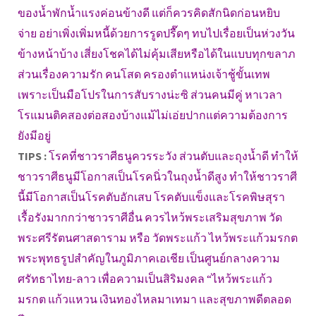
ของน้ำพักน้ำแรงค่อนข้างดี แต่ก็ควรคิดสักนิดก่อนหยิบ
จ่าย อย่าเพิ่งเพิ่มหนี้ด้วยการรูดปรื๊ดๆ ทบไปเรื่อยเป็นห่วงวัน
ข้างหน้าบ้าง เสี่ยงโชคได้ไม่คุ้มเสียหรือได้ในแบบทุกขลาภ
ส่วนเรื่องความรัก คนโสด ครองตำแหน่งเจ้าชู้ขั้นเทพ
เพราะเป็นมือโปรในการสับรางน่ะซิ ส่วนคนมีคู่ หาเวลา
โรแมนติคสองต่อสองบ้างแม้ไม่เอ่ยปากแต่ความต้องการ
ยังมีอยู่
TIPS :
โรคที่ชาวราศีธนูควรระวัง ส่วนตับและถุงน้ำดี ทำให้
ชาวราศีธนูมีโอกาสเป็นโรคนิ่วในถุงน้ำดีสูง ทำให้ชาวราศี
นี้มีโอกาสเป็นโรคตับอักเสบ โรคตับแข็งและโรคพิษสุรา
เรื้อรังมากกว่าชาวราศีอื่น ควรไหว้พระเสริมสุขภาพ วัด
พระศรีรัตนศาสดาราม หรือ วัดพระแก้ว ไหว้พระแก้วมรกต
พระพุทธรูปสำคัญในภูมิภาคเอเชีย เป็นศูนย์กลางความ
ศรัทธาไทย-ลาว เพื่อความเป็นสิริมงคล “ไหว้พระแก้ว
มรกต แก้วแหวน เงินทองไหลมาเทมา และสุขภาพดีตลอด