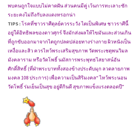
พบคนถูกใจแบบไม่คาดฝัน ส่วนคนมีคู่ เว้นการทะเลาะซัก
ระยะคงไม่ถึงกับลงแดงหรอกน่า
TIPS :
โรคที่ชาวราศีตุลย์ควรระวัง ไตเป็นพิเศษ ชาวราศีนี้
อยู่ใต้อิทธิพลของดาวศุกร์ จึงมักส่งผลให้ไขมันและส่วนเกิน
ที่ถูกขับออกมาจากไตถูกปลดปล่อยทางร่างกาย ผิวหนังเป็น
เหงื่อและสิว ควรไหว้พระเสริมสุขภาพ วัดพระเชตุพนวิมล
มังคลาราม หรือวัดโพธิ์ นมัสการพระพุทธไสยาสน์อัน
ศักดิ์สิทธิ์ (ที่ฝ่าพระบาททั้งสองข้างประดับมุก ลวดลายภาพ
มงคล 108 ประการ) เพื่อความเป็นสิริมงคล“ ไหว้พระนอน
วัดโพธิ์ ร่มเย็นเป็นสุข อยู่ดีกินดี สุขภาพแข็งแรงตลอดปี”