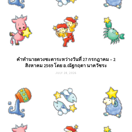
คำทำนายดวงชะตาระหว่างวันที่ 27 กรกฎาคม – 2
สิงหาคม 2569 โดย อ.ณัฐกฤตา นาควัชระ
JULY 28, 2026