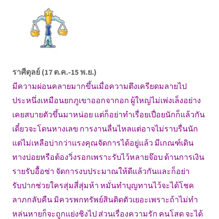
ราศีตุลย์ (17 ต.ค.-15 พ.ย.)
มีความผ่อนคลายมากขึ้นเมื่อความตึงเครียดมลายไป
ประหนึ่งเหมือนยกภูเขาออกจากอก ผู้ใหญ่ไม่เพ่งเล็งอย่าง
เคยสบายตัวขึ้นมาหน่อย แต่ก็อย่าทำเรื่อยเปื่อยนักก็แล้วกัน
เดี๋ยวจะโดนหางเลข การงานลื่นไหลแต่อาจไม่ราบรื่นนัก
แต่ไม่เหลือบ่ากว่าแรงคุณจัดการได้อยู่แล้ว มีเกณฑ์เดิน
ทางบ่อยหรือต้องวิ่งรอกเพราะรับไว้หลายจ๊อบ ด้านการเงิน
รายรับอื้อซ่า จัดการงบประมาณให้ดีแล้วกันและก็อย่า
รับปากช่วยใครสุ่มสี่สุ่มห้า หมั่นทำบุญทานไว้จะได้โชค
ลาภกลับคืน มิควรพกทรัพย์สินติดตัวเยอะเพราะถ้าไม่ทำ
หล่นหายก็จะถูกแย่งชิงไป ส่วนเรื่องความรัก คนโสด จะได้