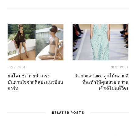
t
e
PREV POST
NEXT POST
ยลโฉมชุดว่ายน้ำ แรง
Rainbow Lace ลูกไม้หลากสี
บันดาลใจจากศิลปะแนวป๊อบ
ที่จะทำให้คุณสวย หวาน
อาร์ท
เซ็กซี่ไม่แพ้ใคร
RELATED POSTS