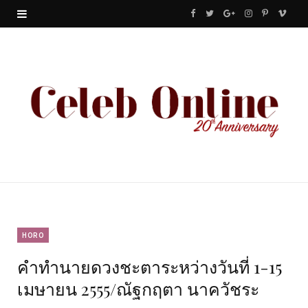
F
T
G
I
P
V
a
w
o
n
i
i
c
i
o
s
n
m
e
t
g
t
t
e
b
t
l
a
e
o
o
e
e
g
r
o
r
P
r
e
k
l
a
s
u
m
t
HORO
คำทำนายดวงชะตาระหว่างวันที่ 1-15
s
เมษายน 2555/ณัฐกฤตา นาควัชระ