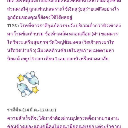
เมื่อไหร่ที่คุณจะใจอ่อนยอมเป็นแฟนซักที แบบว่าตื้อสุดชีวิต
ส่วนคนมีคู่ ถูกแฟนบ่นเพราะใช้เงินสุรุ่ยสุร่ายแต่ถึงอย่างไร
ลูกอ้อนของคุณก็ยังคงใช้ได้ผลอยู่
TIPS :
โรคที่ชาวราศีกุมภ์ควรระวัง บริเวณต่ำกว่าหัวเข่าลง
มา โรคข้อเท้าบวม ข้อเท้าเคล็ด หลอดเลือด (ดำ) ขอดควร
ไหว้พระเสริมสุขภาพ วัดใหญ่ชัยมงคล (วัดเจ้าพระยาไท
หรือวัดป่าแก้ว) มีมงคลด้านชัย เสริมสุขภาพ เมตตามหา
นิยม ด้วยธูป 3 ดอก เทียน 2 เล่ม ดอกบัวหรือพวงมาลัย
ราศีมีน (14 มี.ค.-12 เม.ย.)
ความสำเร็จที่จะได้มาจำต้องผ่านอุปสรรคตั้งมากมาย งาน
ค่อนข้างเยอะแต่แค่นี้คงไม่คณามือคุณหรอก แต่จะรำคาญ