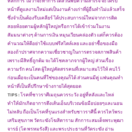
หลักการ ไม่ว่าจะทำการใดล้วนพบความสำเร็จ จะได้รับ
หน้าที่ดูแลงานใหม่แต่เป็นงานค้างเก่าที่ผู้อื่นทำไม่แล้วเสร็จ
ซึ่งจำเป็นต้องรีบเคลียร์ ได้ประสบการณ์ใหม่จากการติด
สอยห้อยตามผู้หลักผู้ใหญ่หรือการได้เข้าร่วมในงาน
สัมมนาต่างๆ ด้านการเงิน หมุนเวียนคล่องตัว แต่ก็ควรต้อง
คำนวณให้ดีอย่าใช้แบบฟรีสไตล์เลย และอย่าซื้อของมือ
สองถ้าปราศจากความเชี่ยวชาญในการตรวจสภาพสินค้า
เพราะมีสิทธิ์ถูกต้ม จะได้โชคลาภจากผู้ใหญ่ ส่วนเรื่อง
ความรัก คนโสด ผู้ใหญ่คัดสรรคนที่เหมาะสมไว้ให้ คบไว้
ก่อนเผื่อจะเป็นคนที่ใช่ของคุณก็ได้ ส่วนคนมีคู่ แฟนคุณทำ
หน้าที่เป็นที่ปรึกษาข้างกายได้สุดยอด
TIPS :
โรคที่ชาวราศีเมถุนควรระวัง อยู่ที่หลังและไหล่
ทำให้มักเกิดอาการตึงเส้นเอ็นบริเวณข้อมือบ่อยๆและนอน
ไม่หลับ ถือเป็นโรคที่รุนแรงสำหรับชาวราศีนี้ ควรไหว้พระ
เสริมสุขภาพ วัดระฆังโฆสิตาราม สักการะสมเด็จพระพุฒา
จารย์ (โต พรหมรังสี) และพระประธานที่วัดระฆัง อ่าน