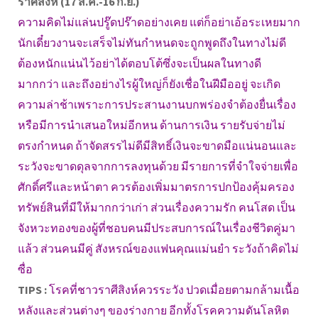
ราศีสิงห์ (17 ส.ค.-16 ก.ย.)
ความคิดไม่แล่นปรู๊ดปร๊าดอย่างเคย แต่ก็อย่าเอ้อระเหยมาก
นักเดี๋ยวงานจะเสร็จไม่ทันกำหนดจะถูกพูดถึงในทางไม่ดี
ต้องหนักแน่นไว้อย่าได้ตอบโต้ซึ่งจะเป็นผลในทางดี
มากกว่า และถึงอย่างไรผู้ใหญ่ก็ยังเชื่อในฝีมืออยู่ จะเกิด
ความล่าช้าเพราะการประสานงานบกพร่องจำต้องยื่นเรื่อง
หรือมีการนำเสนอใหม่อีกหน ด้านการเงิน รายรับจ่ายไม่
ตรงกำหนด ถ้าจัดสรรไม่ดีมีสิทธิ์เงินจะขาดมือแน่นอนและ
ระวังจะขาดดุลจากการลงทุนด้วย มีรายการที่จำใจจ่ายเพื่อ
ศักดิ์ศรีและหน้าตา ควรต้องเพิ่มมาตรการปกป้องคุ้มครอง
ทรัพย์สินที่มีให้มากกว่าเก่า ส่วนเรื่องความรัก คนโสด เป็น
จังหวะทองของผู้ที่ชอบคนมีประสบการณ์ในเรื่องชีวิตคู่มา
แล้ว ส่วนคนมีคู่ สังหรณ์ของแฟนคุณแม่นยำ ระวังถ้าคิดไม่
ซื่อ
TIPS :
โรคที่ชาวราศีสิงห์ควรระวัง ปวดเมื่อยตามกล้ามเนื้อ
หลังและส่วนต่างๆ ของร่างกาย อีกทั้งโรคความดันโลหิต