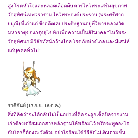
สูง โรคหัวใจและหลอดเลือดตีบ ควรไหว้พระเสริมสุขภาพ
วัดสุทัศน์เทพวราราม ไหว้พระองค์ประธาน (พระศรีศาก
ยมุณี) ที่เก่าแก่ ซึ่งอดีตเคยประดิษฐานอยู่ที่วิหารหลวงวัด
มหาธาตุของกรุงสุโขทัย เพื่อความเป็นสิริมงคล “ไหว้พระ
วัดสุทัศนฯ มีวิสัยทัศน์กว้างไกล โรคภัยห่างไกล และมีเสน่ห์
แก่บุคคลทั่วไป”
ราศีกันย์ (17 ก.ย.-16 ต.ค.)
สิ่งที่คิดว่าจะได้กลับไม่เป็นอย่างที่คิด จะถูกเช็คบิลจากงาน
เก่าต้องเตรียมเอกสารหลักฐานให้พร้อมไว้ หรือจะพูดอะไร
กับใครก็ต้องระวังด้วย อย่าใจร้อนใช้วิธีลัดไม่เดินตามขั้น