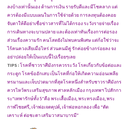
ลงบ้างเท่านั้นเอง ด้านการเงิน รายรับดีและมีโชคลาภ แต่
ควรต้องมีแบบแผนในการใช้จ่ายด้วย การลงทุนต้องคอย
จับตาให้ดีอย่าเชื่อข่าวสารที่ไม่ได้กรอง ระวังรายจ่ายเรื่อง
การเดินทางจะบานปลาย และต้องเท่าทันเรื่องการต่อรอง
ส่วนเรื่องความรัก คนโสดยังไม่พบคนพิเศษ แต่ก้อใช่ว่าจะ
ไร้คนควงเสียเมื่อไหร่ ส่วนคนมีคู่ รักค่อยข้างกร่อยลง จง
อย่าปล่อยให้เป็นแบบนี้ไปเรื่อยๆเลย
TIPS :
โรคที่ชาวราศีมังกรควรระวัง โรคเกี่ยวกับข้อต่อและ
กระดูก โรคข้ออักเสบ เป็นโรคที่ก่อให้เกิดความอ่อนเพลีย
ทรมานและเจ็บปวดมากที่สุดโรคหนึ่งสำหรับชาวราศีมังกร
ควรไหว้พระเสริมสุขภาพ ศาลหลักเมือง กรุงเทพฯ ไปสักกา
ระ“เทพารักษ์ทั้ง 5″คือ พระเสื้อเมือง, พระทรงเมือง, พระ
กาฬไชยศรี, เจ้าพ่อเจตคุปต์, เจ้าพ่อหอกลอง เพื่อ “ตัด
เคราะห์ ต่อชะตา เสริมวาสนาบารมี”