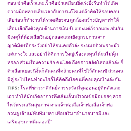
ตอน ช้าคือเร็วและเร็วคือช้าเหมือนยิ่งเร่งยิ่งรีบทำให้เกิด
ความผิดพลาดเสียเวลากับการแก้ไขแต่ถ้าคิดให้รอบคอบ
เสียก่อนก็ทำงานได้รวดเดียวจบ ลูกน้องสร้างปัญหาทำให้
เสื่อมเสียถึงตัวคุณ ด้านการเงิน รับเยอะแต่ก็จากแยะเช่นกัน
มีเหตุให้ต้องเสียเงินอยู่ตลอดแถมยังถูกรบกวนจาก
ญาติมิตรอีกระวังอย่าให้จนเคยตัวล่ะ จะหมดตัวเพราะมัว
แต่เกรงใจ และอย่าได้คิดการใหญ่เรื่องลงทุนได้ผลไม่คุ้ม
หรอก ส่วนเรื่องความรัก คนโสด ถึงคราวสลัดโสดแล้วล่ะ ก็
ตัวเลือกเยอะนี่งั้นก็คัดคนที่คล้ายคนที่ใช่ไว้สักคนซิ ส่วนคน
มีคู่ จะไปไหนทำอะไรก็ให้คิดถึงใจคนที่คอยคุณบ้างล่ะกัน
TIPS :
โรคที่ชาวราศีกันย์ควรระวัง มีจุดอ่อนอยู่ที่หลังและ
เอว ทำให้มักเกิดอาการตึงเส้นเอ็นบริเวณข้อมือบ่อยๆ ควร
ไหว้พระเสริมสุขภาพ ศาลเจ้าพ่อเสือเจ้าพ่อเสือ เจ้าพ่อ
กวนอู เจ้าแม่ทับทิม ฯลฯ เพื่อเสริม “อำนาจบารมีและ
เสริมสุขภาพดีตลอดปี”