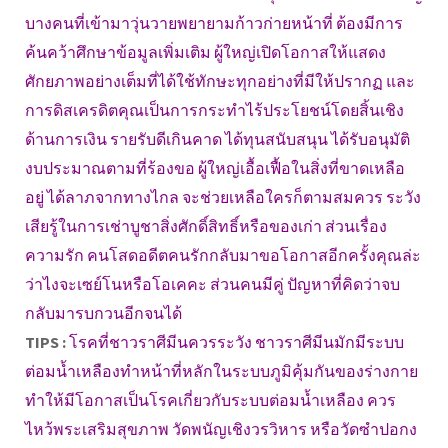
บางคนที่เข้ามาวุ่นวายพยายามก้าวก่ายหน้าที่ ต้องมีการ
ค้นคว้าศึกษาข้อมูลเพิ่มเติม ผู้ใหญ่เปิดโอกาสให้แสดง
ศักยภาพอย่างเต็มที่ได้ใช้ทักษะทุกอย่างที่มีให้ปรากฏ และ
การดิสเครดิตคุณเป็นการกระทำไร้ประโยชน์โดยสิ้นเชิง
ด้านการเงิน รายรับดีเกินคาด ได้ทุนสนับสนุน ได้รับอนุมัติ
งบประมาณตามที่ร้องขอ ผู้ใหญ่เอื้อเฟื้อในสิ่งที่ขาดเหลือ
อยู่ ได้ลาภจากทางไกล จะช่วยเหลือใครก็ตามสมควร ระวัง
เสียรู้ในการเช่าบูชาสิ่งศักดิ์สิทธิ์หรือของเก่า ส่วนเรื่อง
ความรัก คนโสดอดีตคนรักกลับมาขอโอกาสอีกครั้งคุณล่ะ
ว่าไงจะเซย์โนหรือโอเคคะ ส่วนคนมีคู่ ปัญหาที่คิดว่าจบ
กลับมารบกวนอีกจนได้
TIPS :
โรคที่ชาวราศีมีนควรระวัง ชาวราศีมีนมักมีระบบ
ต่อมน้ำเหลืองทำหน้าที่หลักในระบบภูมิคุ้มกันของร่างกาย
ทำให้มีโอกาสเป็นโรคเกี่ยวกับระบบต่อมน้ำเหลือง ควร
ไหว้พระเสริมสุขภาพ วัดพนัญเชิงวรวิหาร หรือวัดซำปอกง