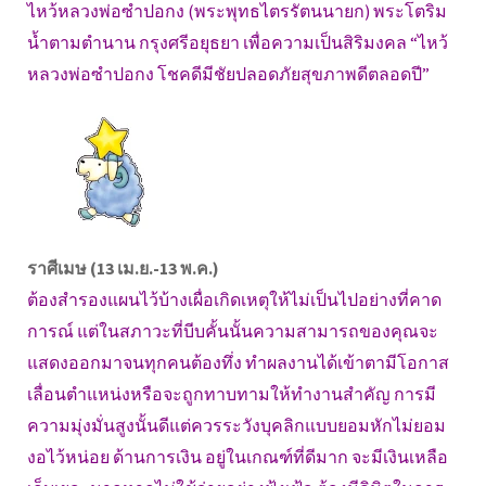
ไหว้หลวงพ่อซำปอกง (พระพุทธไตรรัตนนายก) พระโตริม
น้ำตามตำนาน กรุงศรีอยุธยา เพื่อความเป็นสิริมงคล “ไหว้
หลวงพ่อซำปอกง โชคดีมีชัยปลอดภัยสุขภาพดีตลอดปี”
ราศีเมษ (13 เม.ย.-13 พ.ค.)
ต้องสำรองแผนไว้บ้างเผื่อเกิดเหตุให้ไม่เป็นไปอย่างที่คาด
การณ์ แต่ในสภาวะที่บีบคั้นนั้นความสามารถของคุณจะ
แสดงออกมาจนทุกคนต้องทึ่ง ทำผลงานได้เข้าตามีโอกาส
เลื่อนตำแหน่งหรือจะถูกทาบทามให้ทำงานสำคัญ การมี
ความมุ่งมั่นสูงนั้นดีแต่ควรระวังบุคลิกแบบยอมหักไม่ยอม
งอไว้หน่อย ด้านการเงิน อยู่ในเกณฑ์ที่ดีมาก จะมีเงินเหลือ