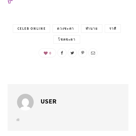
ปี”
CELEB ONLINE
ดวงชะตา
ทำนาย
ราศี
โชคชะตา
0
USER
W
e
b
s
i