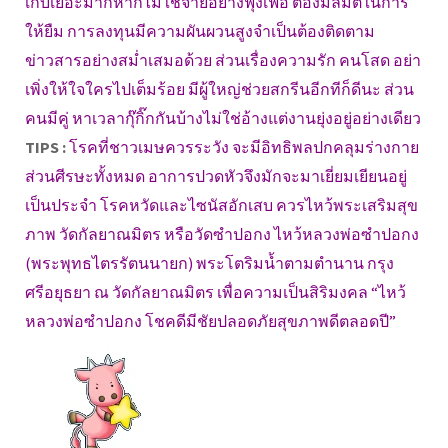
เก็บเยอะมากหากไม่ใช้จ่ายอย่างฟุ้งเฟ้อ ต้องมีลิมิตในการ
ให้ยืม การลงทุนมีความผันผวนสูงจำเป็นต้องติดตาม
ข่าวสารอย่างสม่ำเสมอด้วย ส่วนเรื่องความรัก คนโสด อย่า
เพิ่งให้ใจใครไปเต็มร้อย มีผู้ใหญ่ช่วยสกรีนอีกทีก็ดีนะ ส่วน
คนมีคู่ หาเวลากุ๊กิ๊กกันบ้างไม่ใช่อ้างแต่งานยุ่งอยู่อย่างเดียว
TIPS :
โรคที่ชาวเมษควรระวัง จะมีอิทธิพลปกคลุมร่างกาย
ส่วนศีรษะทั้งหมด อาการปวดหัวจึงมักจะมาเยี่ยมเยียนอยู่
เป็นประจำ โรคหวัดและไซนัสอักเสบ ควรไหว้พระเสริมสุข
ภาพ วัดกัลยาณมิตร หรือวัดซำปอกง ไหว้หลวงพ่อซำปอกง
(พระพุทธไตรรัตนนายก) พระโตริมน้ำตามตำนาน กรุง
ศรีอยุธยา ณ วัดกัลยาณมิตร เพื่อความเป็นสิริมงคล “ไหว้
หลวงพ่อซำปอกง โชคดีมีชัยปลอดภัยสุขภาพดีตลอดปี”