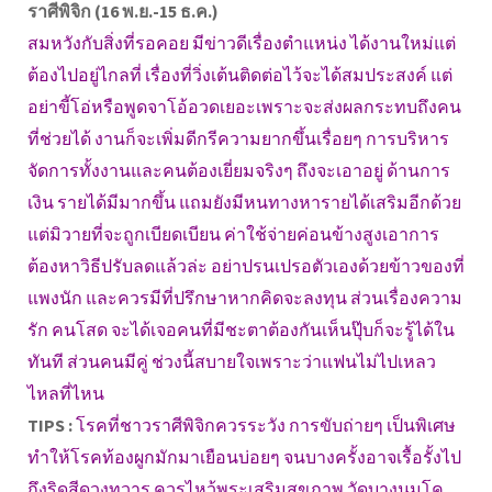
ราศีพิจิก (16 พ.ย.-15 ธ.ค.)
สมหวังกับสิ่งที่รอคอย มีข่าวดีเรื่องตำแหน่ง ได้งานใหม่แต่
ต้องไปอยู่ไกลที่ เรื่องที่วิ่งเต้นติดต่อไว้จะได้สมประสงค์ แต่
อย่าขี้โอ่หรือพูดจาโอ้อวดเยอะเพราะจะส่งผลกระทบถึงคน
ที่ช่วยได้ งานก็จะเพิ่มดีกรีความยากขึ้นเรื่อยๆ การบริหาร
จัดการทั้งงานและคนต้องเยี่ยมจริงๆ ถึงจะเอาอยู่ ด้านการ
เงิน รายได้มีมากขึ้น แถมยังมีหนทางหารายได้เสริมอีกด้วย
แต่มิวายที่จะถูกเบียดเบียน ค่าใช้จ่ายค่อนข้างสูงเอาการ
ต้องหาวิธีปรับลดแล้วล่ะ อย่าปรนเปรอตัวเองด้วยข้าวของที่
แพงนัก และควรมีที่ปรึกษาหากคิดจะลงทุน ส่วนเรื่องความ
รัก คนโสด จะได้เจอคนที่มีชะตาต้องกันเห็นปุ๊บก็จะรู้ได้ใน
ทันที ส่วนคนมีคู่ ช่วงนี้สบายใจเพราะว่าแฟนไม่ไปเหลว
ไหลที่ไหน
TIPS :
โรคที่ชาวราศีพิจิกควรระวัง การขับถ่ายๆ เป็นพิเศษ
ทำให้โรคท้องผูกมักมาเยือนบ่อยๆ จนบางครั้งอาจเรื้อรั้งไป
ถึงริดสีดวงทวาร ควรไหว้พระเสริมสุขภาพ วัดบางนมโค