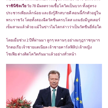
ราชินีซิลเวีย
วัย 78 มีผลตรวจเชื้อโควิดเป็นบวก ทั้งคู่ทรง
ประชวรเพียงเล็กน้อย และยังรู้สึกสบายดี ตอนนี้กักตัวอยู่ใน
พระราชวัง โดยทั้งสองฉีดวัคซีนครบโดส แถมยังมีบูสเตอร์
เข็มสามแล้วด้วย แม้ในข่าวไม่ไดกล่าวว่าเป็นวัคซีนยี่ห้อใด
โดยเมื่อช่วง 2 ปีที่ผ่านมา ลูกๆ หลานๆ อย่างมกุฎราชกุมาร
วิกตอเรีย เจ้าชายแดเนียล เจ้าชายคาร์ลฟิลิป เจ้าหญิง
โซเฟีย ต่างติดโควิดกันมาแล้วอย่างทั่วหน้า