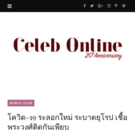
F
T
G
I
P
V
a
w
o
n
i
i
c
i
o
s
n
m
e
t
g
t
t
e
b
t
l
a
e
o
o
e
e
g
r
o
r
P
r
e
k
l
a
s
u
m
t
WORLD CELEB
โควิด-19 ระลอกใหม่ ระบาดยุโรป เชื้อ
s
พระวงศ์ติดกันเพียบ