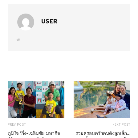
USER
W
e
b
s
i
t
e
PREV POST
NEXT POST
ภูมิใจ "กึ้ง-เฉลิมชัย มหากิจ
รวมครอบครัวคนดังลูกเล็ก…