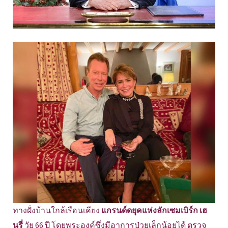
ทางฝั่งบ้านใกล้เรือนเคียง
แกรนด์ดยุคแห่งลักเซมเบิร์ก เฮ
นรี่
วัย 66 ปี โดยพระองค์ซึ่งมีอาการป่วยเล็กน้อยได้ ตรวจ