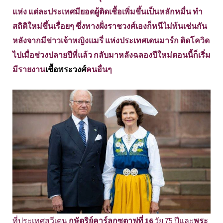
แห่ง แต่ละประเทศมียอดผู้ติดเชื้อเพิ่มขึ้นเป็นหลักหมื่น ทำ
สถิติใหม่ขึ้นเรื่อยๆ ซึ่งทางฝั่งราชวงศ์เองก็หนีไม่พ้นเช่นกัน
หลังจากมีข่าวเจ้าหญิงแมรี่ แห่งประเทศเดนมาร์ก ติดโควิด
ไปเมื่อช่วงปลายปีที่แล้ว กลับมาหลังฉลองปีใหม่ตอนนี้ก็เริ่ม
มีรายงาน
เชื้อพระวงศ์
คนอื่นๆ
ที่ประเทศสวีเดน
กษัตริย์คาร์ลกุซตาฟที่ 16
วัย 75 ปีและ
พระ