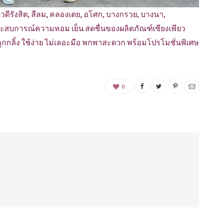
ภาวดีรังสิต, สีลม, คลองเตย, อโศก, บางกรวย, บางนา,
ระสบการณ์ความหอม เย็น สดชื่นของผลิตภัณฑ์เซียงเพียว
วลูกกลิ้ง ใช้ง่าย ไม่เลอะมือ พกพาสะดวก พร้อมโปรโมชั่นพิเศษ
0