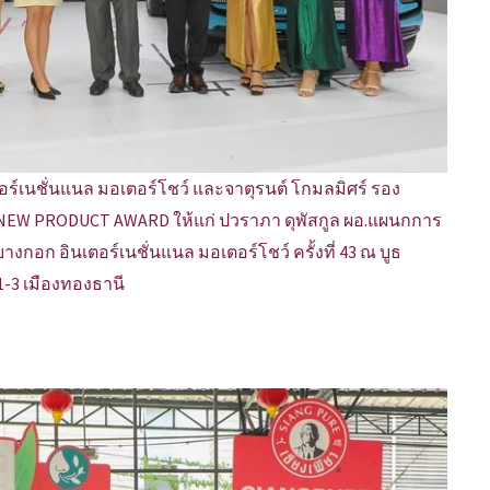
ร์เนชั่นแนล มอเตอร์โชว์ และจาตุรนต์ โกมลมิศร์ รอง
NEW PRODUCT AWARD ให้แก่ ปวราภา ดุพัสกูล ผอ.แผนกการ
อก อินเตอร์เนชั่นแนล มอเตอร์โชว์ ครั้งที่ 43 ณ บูธ
1-3 เมืองทองธานี