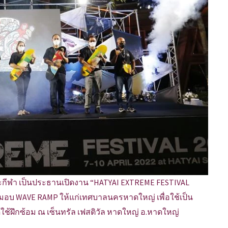
ละกีฬา เป็นประธานเปิดงาน “HATYAI EXTREME FESTIVAL
มมอบ WAVE RAMP ให้แก่เทศบาลนครหาดใหญ่ เพื่อใช้เป็น
ฝึกซ้อม ณ เซ็นทรัล เฟสติวัล หาดใหญ่ อ.หาดใหญ่