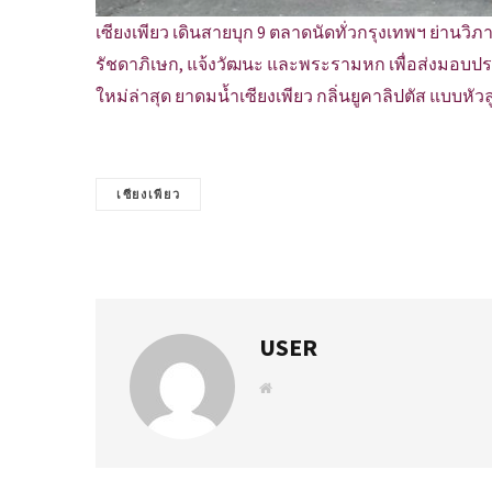
เซียงเพียว เดินสายบุก 9 ตลาดนัดทั่วกรุงเทพฯ ย่านวิ
รัชดาภิเษก, แจ้งวัฒนะ และพระรามหก เพื่อส่งมอบป
ใหม่ล่าสุด ยาดมน้ำเซียงเพียว กลิ่นยูคาลิปตัส แบบหั
เซียงเพียว
USER
W
e
b
s
i
t
e