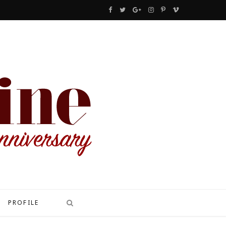
F
T
G
I
P
V
a
w
o
n
i
i
c
i
o
s
n
m
e
t
g
t
t
e
b
t
l
a
e
o
o
e
e
g
r
o
r
P
r
e
k
l
a
s
u
m
t
s
PROFILE