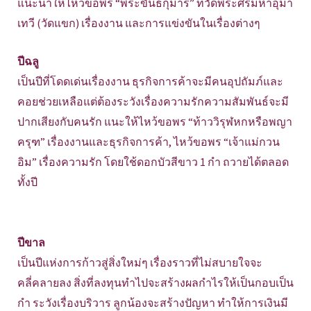
แนะนำให้ไหว้ขอพร “พระขันธกุมาร” ที่วัดพระศรีมหาอุมา
เทวี (วัดแขก) เรื่องงาน และการแข่งขันในเรื่องต่างๆ
ปีฉลู
เป็นปีที่โดดเด่นเรื่องงาน ธุรกิจการค้าจะมีคนอุปถัมภ์และ
คอยช่วยเหลือแต่ต้องระวังเรื่องความรักความสัมพันธ์จะมี
ปากเสียงกับคนรัก แนะให้ไหว้ขอพร “ท้าววิรุฬหกหรือพญา
ครุฑ” เรื่องงานและธุรกิจการค้า, ไหว้ขอพร “เจ้าแม่กวน
อิม” เรื่องความรัก โดยใช้ดอกบัวสีขาว 1 กำ ถวายได้ตลอด
ทั้งปี
ปีขาล
เป็นปีแห่งการก้าวสู่สิ่งใหม่ๆ เรื่องราวที่ไม่สบายใจจะ
คลี่คลายลง สิ่งที่ลงทุนทำไปจะสร้างผลกำไรให้เป็นกอบเป็น
กำ ระวังเรื่องบริวาร ลูกน้องจะสร้างปัญหา ทำให้การเงินมี