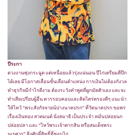
ปีระกา
ดวงงานพุ่งกระฉูด แต่เหนื่อยแล้วรุ่งแน่นอน ปีไก่เตรียมตีปีก
ได้เลย มีโอกาสเลื่อนขั้นเลื่อนตำแหน่ง การเงินไม่ต้องกังวล
ทำธุรกิจมีกำไรดีงาม ต้องระวังคำพูดที่ผูกมัดตัวเอง และจะ
ทำเสียเปรียบผู้อื่น ควรรอบคอบและคิดไตร่ตรองดีๆ แนะนำ
ให้ไหว้ “พระสังกัจจายน์ปางนาคปรก” ที่วัดนาคปรก ขอพร
เรื่องเงินทอง สวดมนต์ นั่งสมาธิ เป็นประจำ หมั่นปล่อยนก
ปล่อยปลา และ “ไหว้พระเจ้าตากสิน หรือสมเด็จพระ
นเรศวร” สิ่งศักดิ์สิทธิ์ที่ชอบไก่