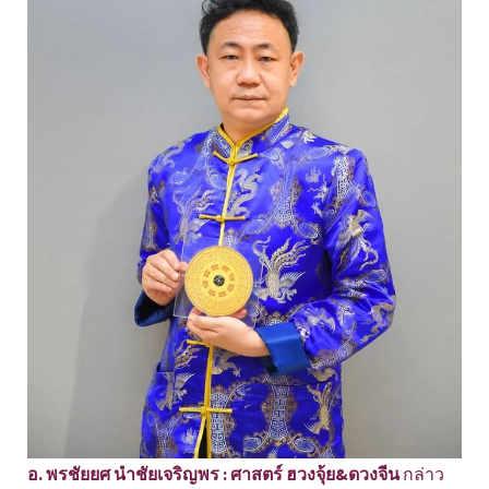
อ. พรชัยยศ นำชัยเจริญพร : ศาสตร์ ฮวงจุ้ย&ดวงจีน
กล่าว