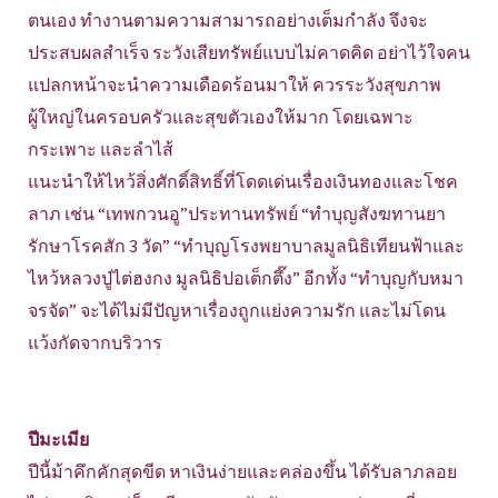
ตนเอง ทำงานตามความสามารถอย่างเต็มกำลัง จึงจะ
ประสบผลสำเร็จ ระวังเสียทรัพย์แบบไม่คาดคิด อย่าไว้ใจคน
แปลกหน้าจะนำความเดือดร้อนมาให้ ควรระวังสุขภาพ
ผู้ใหญ่ในครอบครัวและสุขตัวเองให้มาก โดยเฉพาะ
กระเพาะ และลำไส้
แนะนำให้ไหว้สิ่งศักดิ์สิทธิ์ที่โดดเด่นเรื่องเงินทองและโชค
ลาภ เช่น “เทพกวนอู”ประทานทรัพย์ “ทำบุญสังฆทานยา
รักษาโรคสัก 3 วัด” “ทำบุญโรงพยาบาลมูลนิธิเทียนฟ้าและ
ไหว้หลวงปู่ไต่ฮงกง มูลนิธิปอเต็กตึ๊ง” อีกทั้ง “ทำบุญกับหมา
จรจัด” จะได้ไม่มีปัญหาเรื่องถูกแย่งความรัก และไม่โดน
แว้งกัดจากบริวาร
ปีมะเมีย
ปีนี้ม้าคึกคักสุดขีด หาเงินง่ายและคล่องขึ้น ได้รับลาภลอย