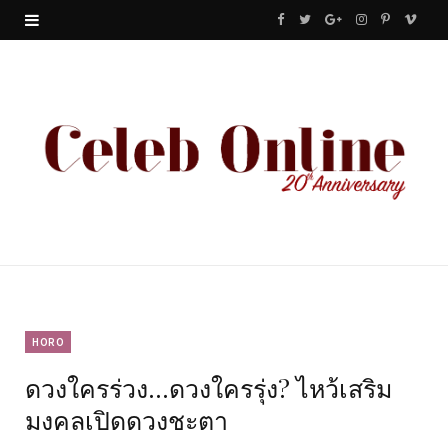
F
T
G
I
P
V
a
w
o
n
i
i
c
i
o
s
n
m
e
t
g
t
t
e
b
t
l
a
e
o
o
e
e
g
r
o
r
P
r
e
k
l
a
s
u
m
t
HORO
ดวงใครร่วง…ดวงใครรุ่ง? ไหว้เสริม
s
มงคลเปิดดวงชะตา