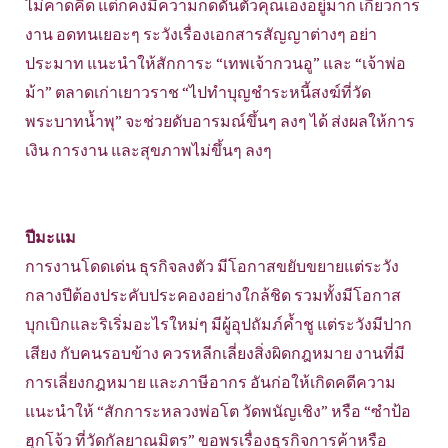
ไม่คาดคิด แต่ก็คงมีความกดดันตัวคุณเองอยู่มาก เกี่ยวการ
งาน อดทนเยอะๆ ระวังเรื่องเอกสารสัญญาต่างๆ อย่า
ประมาท แนะนำให้สักการะ “เทพเจ้ากวนอู” และ “เจ้าพ่อ
ม้า” ตลาดเก่าเยาวราช “ไปทำบุญชำระหนี้สงฆ์ที่วัด
พระบาทน้ำพุ” จะช่วยดับอารมณ์ขึ้นๆ ลงๆ ได้ ส่งผลให้การ
เงิน การงาน และสุขภาพไม่ขึ้นๆ ลงๆ
ปีมะแม
การงานโดดเด่น ธุรกิจลงตัว มีโอกาสขยับขยายแต่ระวัง
กลางปีต้องประคับประคองอย่างใกล้ชิด รวมทั้งมีโอกาส
บุกเบิกและริเริ่มอะไรใหม่ๆ มีผู้อุปถัมภ์ค้ำชู แต่ระวังมีปาก
เสียง กับคนรอบข้าง ควรหลีกเลี่ยงสิ่งผิดกฎหมาย งานที่มี
การเลี่ยงกฎหมาย และภาษีอากร อันก่อให้เกิดคดีความ
แนะนำให้ “สักการะหลวงพ่อโต วัดพนัญเชิง” หรือ “ซำป้อ
ฮุกโจ้ว ที่วัดกัลยาณมิตร” ขอพรเรื่องธุรกิจการค้าหรือ