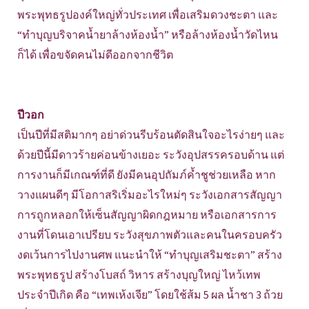
พระพุทธรูปองค์ใหญ่ทั่วประเทศ เพื่อเสริมดวงชะตา และ
“ทำบุญบริจาคน้ำยาล้างห้องน้ำ” หรือล้างห้องน้ำวัดไหน
ก็ได้ เพื่อขจัดคนไม่ดีออกจากชีวิต
ปีวอก
เป็นปีที่มีสติมากๆ อย่าด่วนรีบร้อนตัดสินใจอะไรง่ายๆ และ
ด้วยปีนี้มีดาวร้ายค่อนข้างเยอะ ระวังอุปสรรครอบด้าน แต่
การงานก็มีเกณฑ์ที่ดี ยังมีคนอุปถัมภ์ค้ำชูช่วยเหลือ หาก
วางแผนดีๆ มีโอกาสริเริ่มอะไรใหม่ๆ ระวังเอกสารสัญญา
การถูกหลอกให้เซ็นสัญญาผิดกฎหมาย หรือเอกสารการ
งานที่โดนเอาเปรียบ ระวังสุขภาพตัวและคนในครอบครัว
งดเว้นการไปงานศพ แนะนำให้ “ทำบุญเสริมชะตา” สร้าง
พระพุทธรูป สร้างโบสถ์ วิหาร สร้างบุญใหญ่ ไหว้เทพ
ประจำปีเกิด คือ “เทพเห้งเจีย” โดยใช้ส้ม 5 ผล น้ำชา 3 ถ้วย