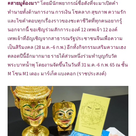
#สายมูต้องมา”
โดยมีนักพยากรณ์ชื่อดังที่จะมาเปิดคำ
ทำนายทั้งด้านการงาน การเงิน โชคลาภ สุขภาพ ความรัก
และไขคำตอบทุกเรื่องราวของชะตาชีวิตที่ทุกคนอยากรู้
นอกจากนี้ ขอเชิญร่วมสักการะองค์ 12 เทพเจ้า 12 องค์
เทพเจ้าที่อัญเชิญจากสาธารณรัฐประชาชนจีนเพื่อความ
เป็นสิริมงคล (28 ม.ค.–6 ก.พ.) อีกทั้งกิจกรรมเสริมความเฮง
ตลอดปีนี้อีกมากมาย รายได้ส่วนหนึ่งร่วมทำบุญกับวัด
พระบาทน้ำพุ โดยงานจัดขึ้นในวันที่ 31 ม.ค.-6 ก.พ. 65 ณ ชั้น
M โซน M1 เดอะ มาร์เก็ต แบงคอก (ราชประสงค์)