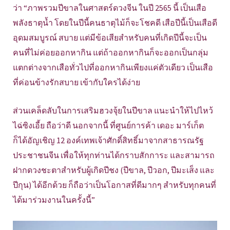
ว่า “ภาพรวมปีขาลในศาสตร์ดวงจีน ในปี 2565 นี้ เป็นเสือ
พลังธาตุน้ำ โดยในปีนี้คนธาตุไม้ก็จะโชคดี เสือปีนี้เป็นเสือดี
อุดมสมบูรณ์ สบาย แต่มีข้อเสียสำหรับคนที่เกิดปีนี้จะเป็น
คนที่ไม่ค่อยออกหากิน แต่ถ้าออกหากินก็จะออกเป็นกลุ่ม
แตกต่างจากเสือทั่วไปที่ออกหากินเพียงแค่ตัวเดียว เป็นเสือ
ที่ค่อนข้างรักสบาย เข้ากับใครได้ง่าย
ส่วนเคล็ดลับในการเสริมฮวงจุ้ยในปีขาล แนะนำให้ไปไหว้
ไฉ่ซิงเอี้ย ถือว่าดี นอกจากนี้ ที่ศูนย์การค้า เดอะ มาร์เก็ต
ก็ได้อัญเชิญ 12 องค์เทพเจ้าศักดิ์สิทธิ์มาจากสาธารณรัฐ
ประชาชนจีน เพื่อให้ทุกท่านได้กราบสักการะ และสามารถ
ฝากดวงชะตาสำหรับผู้เกิดปีชง (ปีขาล, ปีวอก, ปีมะเส็ง และ
ปีกุน) ได้อีกด้วย ก็ถือว่าเป็นโอกาสที่ดีมากๆ สำหรับทุกคนที่
ได้มาร่วมงานในครั้งนี้”