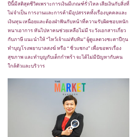
ปีนี้มีสติสุดชีวิตเพราะการเงินมีเกณฑ์รั่วไหล เสียเงินกับสิ่งที่
ไม่จำเป็น การงานและการค้ามีอุปสรรคทั้งเรื่องบุคคลและ
เงินทุน เหนื่อยและต้องฝ่าฟันกับหน้าที่ความรับผิดชอบหนัก
หนาเอาการ หันไปหาคนช่วยเหลือไม่มี ระวังเอกสารเกี่ยว
กับภาษี แนะนำให้ “ไหว้เจ้าแม่ทับทิม” ผู้ดูแลดวงชะตาปีกุน
ทำบุญโรงพยาบาลสงฆ์ หรือ “ ซิ่วแชกง” เพื่อขอพรเรื่อง
สุขภาพ และทำบุญกับเด็กกำพร้า จะได้ไม่มีปัญหากับคน
ใกล้ตัวและบริวาร