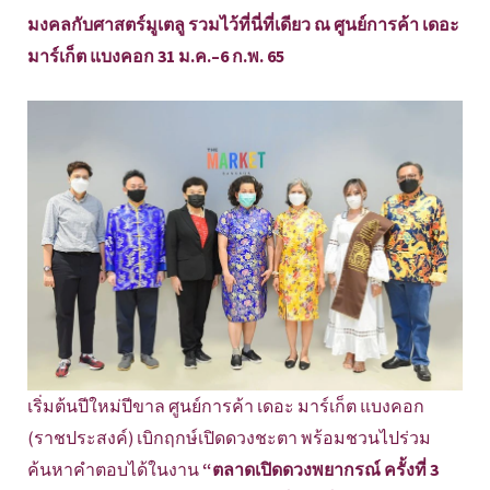
มงคลกับศาสตร์มูเตลู รวมไว้ที่นี่ที่เดียว ณ ศูนย์การค้า เดอะ
มาร์เก็ต แบงคอก 31 ม.ค.–6 ก.พ. 65
เริ่มต้นปีใหม่ปีขาล ศูนย์การค้า เดอะ มาร์เก็ต แบงคอก
(ราชประสงค์) เบิกฤกษ์เปิดดวงชะตา พร้อมชวนไปร่วม
ค้นหาคำตอบได้ในงาน
“ตลาดเปิดดวงพยากรณ์ ครั้งที่ 3