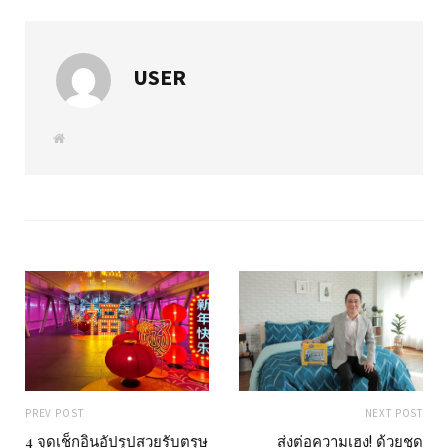
USER
W
e
b
s
i
t
e
PREV POST
NEXT POST
4 จุดเช็กอินอัปรูปสวยรับตรุษ
ส่งต่อความเฮง! ด้วยชุด