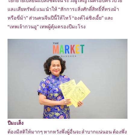
โยกย้ายเปลี่ยนแปลงชัดเจน ระวังผู้ใหญ่ในครอบครัวป่วย
และเสียทรัพย์ แนะนำให้ “สักการะสิ่งศักดิ์สิทธิ์ที่ทรงม้า
หรือขี่ม้า” ส่วนคนจีนปีนี้ให้ไหว้ “องค์ไฉ่ซิงเอี้ย” และ
“เทพเจ้ากวนอู” เทพผู้คุ้มครองปีมะโรง
ปีมะเส็ง
ต้องมีสติให้มากๆ หากหวังพึ่งผู้อื่นจะลำบากแน่นอน ต้องพึ่ง