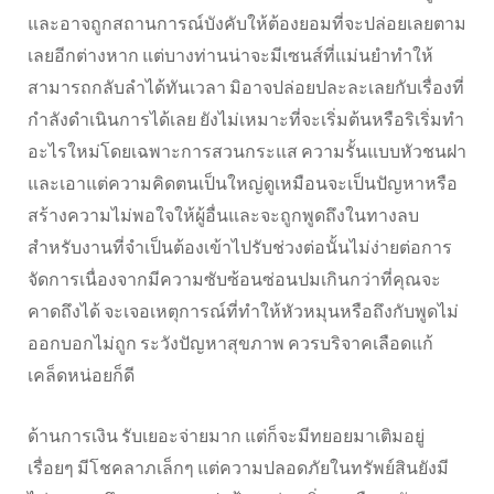
และอาจถูกสถานการณ์บังคับให้ต้องยอมที่จะปล่อยเลยตาม
เลยอีกต่างหาก แต่บางท่านน่าจะมีเซนส์ที่แม่นยำทำให้
สามารถกลับลำได้ทันเวลา มิอาจปล่อยปละละเลยกับเรื่องที่
กำลังดำเนินการได้เลย ยังไม่เหมาะที่จะเริ่มต้นหรือริเริ่มทำ
อะไรใหม่โดยเฉพาะการสวนกระแส ความรั้นแบบหัวชนฝา
และเอาแต่ความคิดตนเป็นใหญ่ดูเหมือนจะเป็นปัญหาหรือ
สร้างความไม่พอใจให้ผู้อื่นและจะถูกพูดถึงในทางลบ
สำหรับงานที่จำเป็นต้องเข้าไปรับช่วงต่อนั้นไม่ง่ายต่อการ
จัดการเนื่องจากมีความซับซ้อนซ่อนปมเกินกว่าที่คุณจะ
คาดถึงได้ จะเจอเหตุการณ์ที่ทำให้หัวหมุนหรือถึงกับพูดไม่
ออกบอกไม่ถูก ระวังปัญหาสุขภาพ ควรบริจาคเลือดแก้
เคล็ดหน่อยก็ดี
ด้านการเงิน รับเยอะจ่ายมาก แต่ก็จะมีทยอยมาเติมอยู่
เรื่อยๆ มีโชคลาภเล็กๆ แต่ความปลอดภัยในทรัพย์สินยังมี