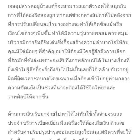
เจออุปสรรคอยู่บ้างแต่ก็จะสามารถเอาตัวรอดได้ สนุกกับ
การที่ได้ลองผิดลองถูก หากแต่ช่วงกลางสัปดาห์ไปหลังจาก
ที่การปรับเปลี่ยนอะไรบางอย่างจะทำให้เกิดข้อแม้หรือ
เงื่อนไขต่างๆเพิ่มขึ้น ทำให้มีความวุ่นวายพอสมควร สมุน
บริวารมีการชิงดีชิงเด่นซึ่งก็จะสร้างความลำบากใจให้กับ
คุณมิใช่น้อยๆ ที่สำคัญอย่าให้ต้องมีใครรู้สึกถึงการเลือก
ที่รักมักที่ชังล่ะเพราะจะเสียถึงภาพลักษณ์ได้ ในบางเรื่องที่
ยิ่งเข้าไปรู้ลึกก็จะยิ่งถึงกับไปไม่เป็นเลยก็ได้ คล้ายกับว่าอยู่
ผิดที่ผิดเวลาชอบกลโดยเฉพาะเมื่อต้องเข้าไปอยู่ท่ามกลาง
ความขัดแย้ง เป็นช่วงที่น่าจะต้องได้ใช้จิตวิทยาและ
วาทศิลป์ให้มากขึ้น
ด้านการเงิน รับมาจ่ายไป หาได้ไม่ทันใช้ ทั้งจ่ายจรและ
ประจำ บริวารเบียดเบียน มีแต่เรื่องให้ต้องเสียเงิน ตัวเลข
สำหรับค่าปรับปรุงบำรุงซ่อมแซมสูงใช่เล่นแต่มิควรที่จะให้