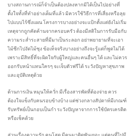
บางสถานการณ์ก็จำเป็นต้องปลงหากมิได้เป็นไปอย่างที่
ตั้งใจทั้งที่ทำอย่างเต็มที่แล้ว มิควรใช้วิธีการที่เสี่ยงหรือลุย
ไปแบบไร้ซึ่งแผน โครงการบางอย่างจะแป้กตั้งแต่ยังไม่เริ่ม
เหตุจากถูกคัดค้านจากครอบครัว ต้องมีสติในการรับมือกับ
ความระส่ำระสายที่มีมาเป็นระลอก อย่าพยายามที่จะเอา
ไม้ซีกไปงัดไม้ซุง ข้อเท็จจริงบางอย่างถึงจะรู้แต่ก็พูดไม่ได้
เพราะมีสิทธิ์ที่จะผิดใจกับผู้ใหญ่และคนอื่นๆ ได้ และไม่ควร
ออกรับหน้าแทนใครๆ จะเจ็บตัวฟรีได้ ระวังปัญหาสุขภาพ
และอุบัติเหตุด้วย
ด้านการเงิน หมุนให้ควั่ก มีเรื่องสารพัดที่ต้องจ่าย ควร
ต้องใจแข็งกับคนรอบข้างบ้าง แต่ช่วงกลางสัปดาห์มีเกณฑ์
รับทรัพย์เป็นกอบเป็นกำ ระวังปัญหาจากการใช้บัตรเครดิต
หรือเช็คด้วย
ส่วนเรื่องความรัก คนโสด มีคนมาติดพันเยอะ แต่คนที่ไปมี