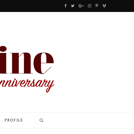
F
T
G
I
P
V
a
w
o
n
i
i
c
i
o
s
n
m
e
t
g
t
t
e
b
t
l
a
e
o
o
e
e
g
r
o
r
P
r
e
k
l
a
s
u
m
t
s
PROFILE