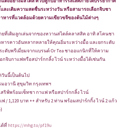
แต่งอย่างมีสไตล์ ควบคู่กับอาหารรสเลิศภายใต้บรรยากาศ
ทธิ์และเติมความสดชื่นระหว่างวัน หรือสามารถเลือกจิบชา
หารที่แวดล้อมด้วยความเขียวขจีของต้นไม้ต่างๆ
ยที่เติมลูกเล่นจากของหวานสไตล์คลาสสิค อาทิ สโคนชา
นูอาหารคาวอันหลากหลายให้คุณอิ่มระหว่างมื้อ และยกระดับ
ะดับพรีเมี่ยมจากแบรนด์ Or Tea ชาออแกนิกที่ให้ความ
กจิบกาแฟหรือสปาร์กกลิ้ง ไวน์ ระหว่างมื้อได้เช่นกัน
่วันนี้เป็นต้นไป
รมอวานี สุขุมวิท กรุงเทพฯ
ิฟ์พร้อมเซ็ทชา กาแฟ หรือสปาร์กกลิ้ง ไวน์
แฟ /
1,120 บาท ++ สำหรับ 2 ท่าน พร้อมสปาร์กกิ้ง ไวน์ 2 แก้ว
)
้ที่
https://mhg.to/pf19u