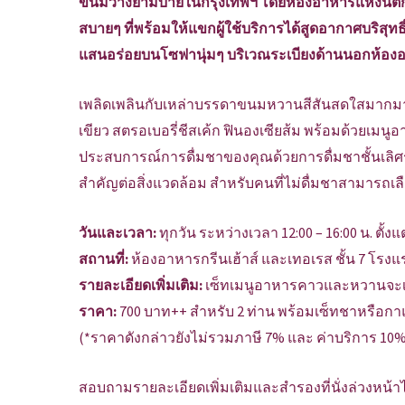
ขนมว่างยามบ่ายในกรุงเทพฯ โดยห้องอาหารแห่งนี้ตก
สบายๆ ที่พร้อมให้แขกผู้ใช้บริการได้สูดอากาศบริสุ
แสนอร่อยบนโซฟานุ่มๆ บริเวณระเบียงด้านนอกห้องอา
เพลิดเพลินกับเหล่าบรรดาขนมหวานสีสันสดใสมากมา
เขียว สตรอเบอรี่ชีสเค้ก ฟินองเซียส้ม พร้อมด้วยเม
ประสบการณ์การดื่มชาของคุณด้วยการดื่มชาชั้นเลิศร
สำคัญต่อสิ่งแวดล้อม สำหรับคนที่ไม่ดื่มชาสามารถเลือ
วันและเวลา:
ทุกวัน ระหว่างเวลา 12:00 – 16:00 น. ตั้งแต
สถานที่:
ห้องอาหารกรีนเฮ้าส์ และเทอเรส ชั้น 7 โรงแ
รายละเอียดเพิ่มเติม:
เซ็ทเมนูอาหารคาวและหวานจะเสร
ราคา:
700 บาท++ สำหรับ 2 ท่าน พร้อมเซ็ทชาหรือกา
(*ราคาดังกล่าวยังไม่รวมภาษี 7% และ ค่าบริการ 10%
สอบถามรายละเอียดเพิ่มเติมและสำรองที่นั่งล่วงหน้าได