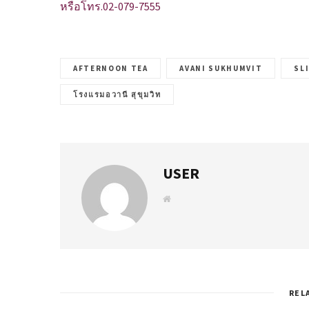
หรือโทร.02-079-7555
AFTERNOON TEA
AVANI SUKHUMVIT
SL
โรงแรมอวานี สุขุมวิท
USER
W
e
b
s
i
t
e
REL