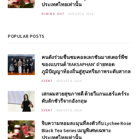
ประเทศไทยเท่านั้น
DINING OUT
AUGUST 8, 2026
POPULAR POSTS
คนดังร่วมชื่นชมคอลเลกชันมาสเตอร์พีซ
ของแบรนด์ 'RAKSAPHAN' ถ่ายทอด
ภูมิปัญญาท้องถิ่นสู่สุนทรียภาพระดับสากล
EVENT
AUGUST 8, 2026
เสกผมสวยสุขภาพดี ด้วยวีแกนแฮร์แคร์ระ
ดับลักชัวรีจากอังกฤษ
EVENT
AUGUST 8, 2026
จิบความหอมละมุนที่ลงตัวกับ Lychee Rose
Black Tea Series เมนูพิเศษเฉพาะ
ประเทศไทยเท่านั้น