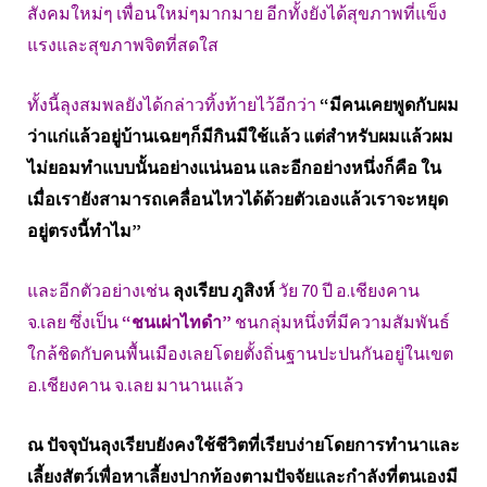
สังคมใหม่ๆ เพื่อนใหม่ๆมากมาย อีกทั้งยังได้สุขภาพที่แข็ง
แรงและสุขภาพจิตที่สดใส
ทั้งนี้ลุงสมพลยังได้กล่าวทิ้งท้ายไว้อีกว่า
“มีคนเคยพูดกับผม
ว่าแก่แล้วอยู่บ้านเฉยๆก็มีกินมีใช้แล้ว แต่สำหรับผมแล้วผม
ไม่ยอมทำแบบนั้นอย่างแน่นอน และอีกอย่างหนึ่งก็คือ ใน
เมื่อเรายังสามารถเคลื่อนไหวได้ด้วยตัวเองแล้วเราจะหยุด
อยู่ตรงนี้ทำไม”
และอีกตัวอย่างเช่น
ลุงเรียบ ภูสิงห์
วัย 70 ปี อ.เชียงคาน
จ.เลย ซึ่งเป็น
“ชนเผ่าไทดำ”
ชนกลุ่มหนึ่งที่มีความสัมพันธ์
ใกล้ชิดกับคนพื้นเมืองเลยโดยตั้งถิ่นฐานปะปนกันอยู่ในเขต
อ.เชียงคาน จ.เลย มานานแล้ว
ณ ปัจจุบันลุงเรียบยังคงใช้ชีวิตที่เรียบง่ายโดยการทำนาและ
เลี้ยงสัตว์เพื่อหาเลี้ยงปากท้องตามปัจจัยและกำลังที่ตนเองมี