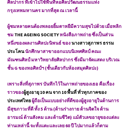
ศิลปากร ที่เข้าไปใช้พื้นที่หอศิลปวัฒนธรรมแห่ง
กรุงเทพมหานคร มากที่สุด ณ เวลานี้
ผู้ชมหลายคนต้องพลอยยิ้มตาหยีมีความสุขไปด้วย เมื่อพลิก
ชม
THE AGEING SOCIETY
หนังสือภาพถ่าย ซึ่งเป็นส่วน
หนึ่งของผลงานศิลปะนิพนธ์ ของ
นางสาวสุภาพร ธรรม
ประโคน
นักศึกษาสาขาออกแบบนิเทศศิลป์ คณะ
มัณฑนศิลป์ มหาวิทยาลัยศิลปากร ซึ่งมีมาจัดแสดง บริเวณ
ชั้น G ของหอศิลป์ฯ (ชั้นเดียวกับห้องสมุดศิลปะ)
เพราะสิ่งที่สุภาพร บันทึกไว้ในภาพถ่ายของเธอ คือเรื่อง
ราวของ
ผู้สูงอายุ 10 คน จาก 10 พื้นที่ ทั่วทุกภาคของ
ประเทศไทย
ผู้ถือเป็นแบบอย่างที่ดีของผู้สูงอายุในด้านการ
มีสุขภาวะที่ดี ทั้ง 5 ด้าน (ด้านร่างกาย ด้านจิตใจ ด้าน
อารมณ์ ด้านสังคม และด้านชีวิต) แม้ตัวเลขอายุของแต่ละ
ท่านเหล่านี้ จะทั้งแตะและเลย 60 ปี ไปมากแล้วก็ตาม