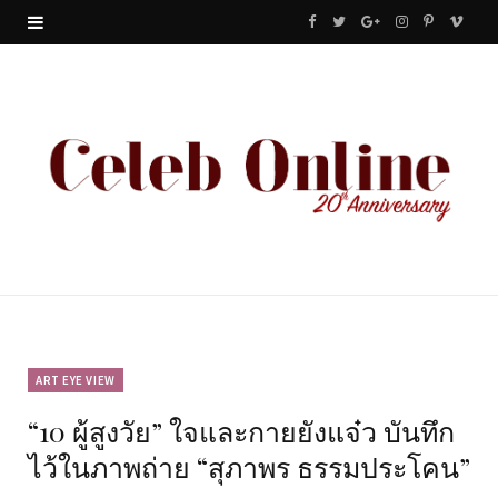
F
T
G
I
P
V
a
w
o
n
i
i
c
i
o
s
n
m
e
t
g
t
t
e
b
t
l
a
e
o
o
e
e
g
r
o
r
P
r
e
k
l
a
s
u
m
t
ART EYE VIEW
“10 ผู้สูงวัย” ใจและกายยังแจ๋ว บันทึก
s
ไว้ในภาพถ่าย “สุภาพร ธรรมประโคน”