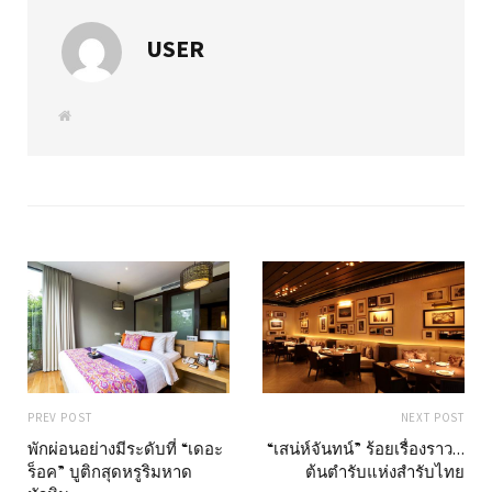
USER
W
e
b
s
i
t
e
PREV POST
NEXT POST
พักผ่อนอย่างมีระดับที่ “เดอะ
“เสน่ห์จันทน์” ร้อยเรื่องราว…
ร็อค” บูติกสุดหรูริมหาด
ต้นตำรับแห่งสำรับไทย