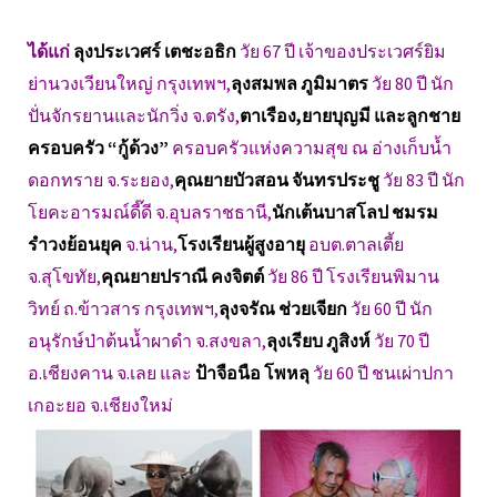
ได้แก่
ลุงประเวศร์ เตชะอธิก
วัย 67 ปี เจ้าของประเวศร์ยิม
ย่านวงเวียนใหญ่ กรุงเทพฯ,
ลุงสมพล ภูมิมาตร
วัย 80 ปี นัก
ปั่นจักรยานและนักวิ่ง จ.ตรัง,
ตาเรือง,ยายบุญมี และลูกชาย
ครอบครัว “กู้ด้วง”
ครอบครัวแห่งความสุข ณ อ่างเก็บน้ำ
ดอกทราย จ.ระยอง,
คุณยายบัวสอน จันทรประชู
วัย 83 ปี นัก
โยคะอารมณ์ดี๊ดี จ.อุบลราชธานี,
นักเต้นบาสโลป ชมรม
รำวงย้อนยุค
จ.น่าน,
โรงเรียนผู้สูงอายุ
อบต.ตาลเตี้ย
จ.สุโขทัย,
คุณยายปราณี คงจิตต์
วัย 86 ปี โรงเรียนพิมาน
วิทย์ ถ.ข้าวสาร กรุงเทพฯ,
ลุงจรัณ ช่วยเจียก
วัย 60 ปี นัก
อนุรักษ์ป่าต้นน้ำผาดำ จ.สงขลา,
ลุงเรียบ ภูสิงห์
วัย 70 ปี
อ.เชียงคาน จ.เลย และ
ป้าจือนือ โพหลุ
วัย 60 ปี ชนเผ่าปกา
เกอะยอ จ.เชียงใหม่