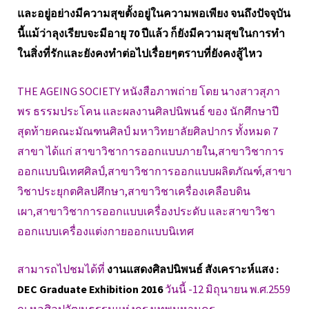
และอยู่อย่างมีความสุขตั้งอยู่ในความพอเพียง จนถึงปัจจุบัน
นี้แม้ว่าลุงเรียบจะมีอายุ 70 ปีแล้ว ก็ยังมีความสุขในการทำ
ในสิ่งที่รักและยังคงทำต่อไปเรื่อยๆตราบที่ยังคงสู้ไหว
THE AGEING SOCIETY หนังสือภาพถ่าย โดย นางสาวสุภา
พร ธรรมประโคน และผลงานศิลปนิพนธ์ ของ นักศึกษาปี
สุดท้ายคณะมัณฑนศิลป์ มหาวิทยาลัยศิลปากร ทั้งหมด 7
สาขา ได้แก่ สาขาวิชาการออกแบบภายใน,สาขาวิชาการ
ออกแบบนิเทศศิลป์,สาขาวิชาการออกแบบผลิตภัณฑ์,สาขา
วิชาประยุกตศิลปศึกษา,สาขาวิชาเครื่องเคลือบดิน
เผา,สาขาวิชาการออกแบบเครื่องประดับ และสาขาวิชา
ออกแบบเครื่องแต่งกายออกแบบนิเทศ
สามารถไปชมได้ที่
งานแสดงศิลปนิพนธ์ สังเคราะห์แสง :
DEC Graduate Exhibition 2016
วันนี้ -12 มิถุนายน พ.ศ.2559
ณ หอศิลปวัฒนธรรมแห่งกรุงเทพมหานคร