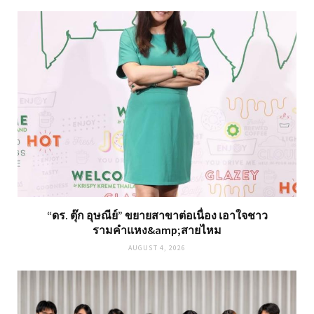
“ดร. ตุ๊ก อุษณีย์” ขยายสาขาต่อเนื่อง เอาใจชาว
รามคำแหง&amp;สายไหม
AUGUST 4, 2026