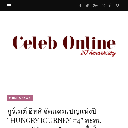
F
T
G
I
P
V
a
w
o
n
i
i
c
i
o
s
n
m
e
t
g
t
t
e
b
t
l
a
e
o
o
e
e
g
r
o
r
P
r
e
k
l
a
s
u
m
t
WHAT'S NEWS
กูร์เมต์ อีทส์ จัดแคมเปญแห่งปี
s
“HUNGRY JOURNEY #4” สะสม