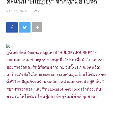
คะแนน "Hungry” จากทุกมื้อโปรด
MAY 22, 2026
72
กูร์เมต์ อีทส์ จัดแคมเปญแห่งปี “HUNGRY JOURNEY #4”
สะสมคะแนน “Hungry” จากทุกมื้อโปรด เพื่อนำไปแลกรับ
ของรางวัลและสิทธิพิเศษมากมาย วันนี้-31 ก.ค. 69 พร้อม
นำร้านดังทั้งในไทยและต่างประเทศ หมุนเวียนให้ชิมตลอด
ทั้งปี โดยมีศูนย์รวมร้าน ทอล์ก ออฟ เดอะ ทาวน์ อยู่ที่ ชั้น G
สยามพารากอน และร้าน Local Street Food เจ้าดังระดับ
ตำนาน ให้ได้ชิมที่โซนฟู้ดคอร์ท กูร์เมต์ อีทส์ ทุกสาขา