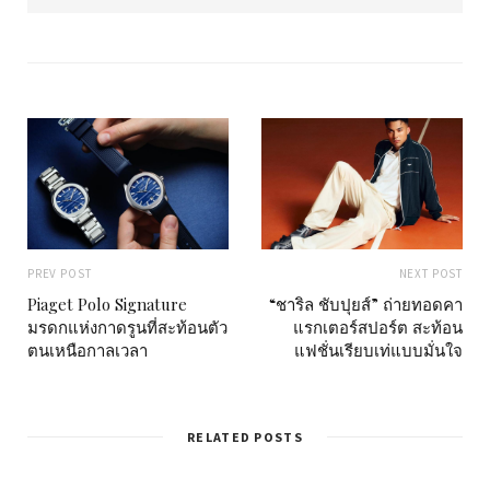
b
s
i
t
e
PREV POST
NEXT POST
Piaget Polo Signature
“ชาริล ชับปุยส์” ถ่ายทอดคา
มรดกแห่งกาดรูนที่สะท้อนตัว
แรกเตอร์สปอร์ต สะท้อน
ตนเหนือกาลเวลา
แฟชั่นเรียบเท่แบบมั่นใจ
RELATED POSTS