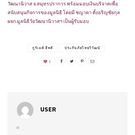
วัฒนานิวาส จ.สมุทรปราการ พร้อมมอบเงินบริจาคเพื่อ
สนับสนุนกิจการของมูลนิธิ โดยมี ชญาดา ตั้งอริญชัยกุล
ผจก.มูลนิธิวัยวัฒนานิวาสฯ เป็นผู้รับมอบ
กูร์เมต์ อีทส์
ประกันภัยไทยวิวัฒน์
1
USER
W
e