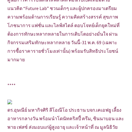
แนวคิด “Future Lab” ชวนเด็กๆ และผู้ปกครองมาเตรียม
ความพร้อมด้านการเรียนรู้ ความคิดสร้างสรรค์ สุขภาพ
โภชนาการ แฟชั่น และไลฟ์สไตล์ ตอบโจทย์เด็กยุคใหม่ที่
ต้องการทักษะหลากหลายในการเติบโตอย่างมั่นใจ ผ่าน
กิจกรรมเสริมทักษะหลากหลาย วันนี้-31 พ.ค. 69 (เฉพาะ
การซื้อราคารายชั่วโมงเท่านั้น) พร้อมรับสิทธิประโยชน์
มากมาย
****
ดร.อุษณีย์ มหากิจศิริ ลีโอณีโอ ประธาน บจก.เคเอฟยู เลี้ยง
อาหารกลางวัน พร้อมนำโดนัทคริสปี้ ครีม, ซินนาบอน และ
พาย เฟสซ์ ส่งมอบแก่ผู้สูงอายุ และเจ้าหน้าที่ ณ มูลนิธิวัย