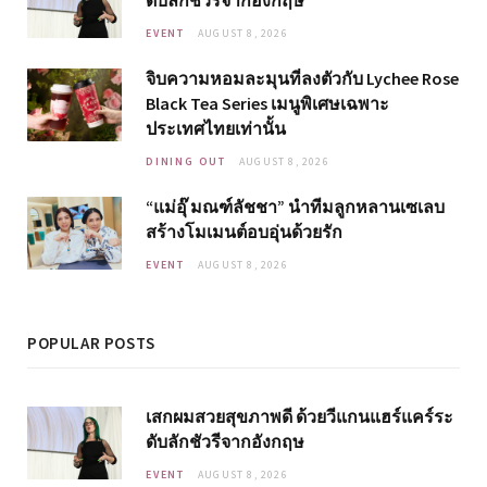
ดับลักชัวรีจากอังกฤษ
EVENT
AUGUST 8, 2026
จิบความหอมละมุนที่ลงตัวกับ Lychee Rose
Black Tea Series เมนูพิเศษเฉพาะ
ประเทศไทยเท่านั้น
DINING OUT
AUGUST 8, 2026
“แม่อุ๊ มณฑ์ลัชชา” นำทีมลูกหลานเซเลบ
สร้างโมเมนต์อบอุ่นด้วยรัก
EVENT
AUGUST 8, 2026
POPULAR POSTS
เสกผมสวยสุขภาพดี ด้วยวีแกนแฮร์แคร์ระ
ดับลักชัวรีจากอังกฤษ
EVENT
AUGUST 8, 2026