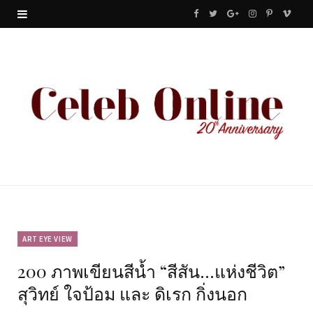
F
T
G
I
P
V
a
w
o
n
i
i
c
i
o
s
n
m
e
t
g
t
t
e
b
t
l
a
e
o
o
e
e
g
r
o
r
P
r
e
k
l
a
s
u
m
t
ART EYE VIEW
200 ภาพเขียนสีน้ำ “สีสัน…แห่งชีวิต”
s
สุวิทย์ ใจป้อม และ ดิเรก กิ่งนอก