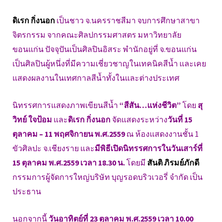
ดิเรก กิ่งนอก
เป็นชาว จ.นครราชสีมา จบการศึกษาสาขา
จิตรกรรม จากคณะศิลปกรรมศาสตร มหาวิทยาลัย
ขอนแก่น ปัจจุปันเป็นศิลปินอิสระ พำนักอยู่ที่ จ.ขอนแก่น
เป็นศิลปินผู้หนึ่งที่มีความเชี่ยวชาญในเทคนิคสีน้ำ และเคย
แสดงผลงานในเทศกาลสีน้ำทั้งในและต่างประเทศ
นิทรรศการแสดงภาพเขียนสีน้ำ
“สีสัน…แห่งชีวิต”
โดย
สุ
วิทย์ ใจป้อม
และ
ดิเรก กิ่งนอก
จัดแสดงระหว่าง
วันที่ 15
ตุลาคม – 11 พฤศจิกายน พ.ศ.2559
ณ ห้องแสดงงานชั้น 1
ขัวศิลปะ จ.เชียงราย และ
มีพิธีเปิดนิทรรศการในวันเสาร์ที่
15 ตุลาคม พ.ศ.2559 เวล
า 18.30 น.
โดยมี
สันติ ภิรมย์ภักดี
กรรมการผู้จัดการใหญ่บริษัท บุญรอดบริวเวอรี่ จำกัด เป็น
ประธาน
นอกจากนี้
วันอาทิตย์ที่ 23 ตุลาคม พ.ศ.2559 เวลา 10.00