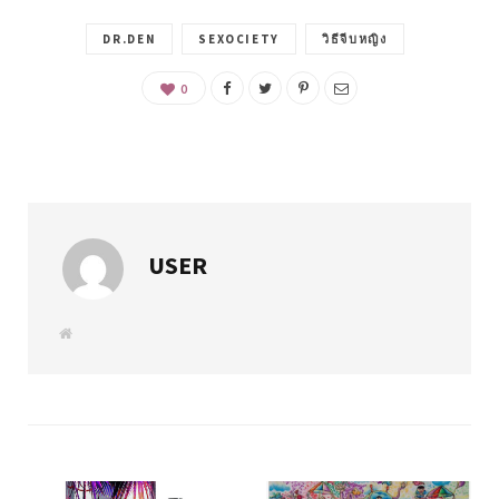
DR.DEN
SEXOCIETY
วิธีจีบหญิง
0
USER
W
e
b
s
i
t
e