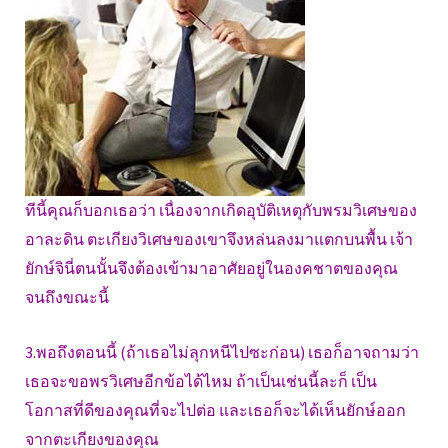
ทีนี้คุณก็บอกเธอว่า เนื่องจากเกิดอุบัติเหตุกับพรมวิเศษของ
อาละดิน ตะเกียงวิเศษของเขาจึงหล่นลงมาแตกบนพื้น เจ้า
ยักษ์จินี่ตนนั้นจึงต้องเข้ามาอาศัยอยู่ในองคชาตของคุณ
จนถึงขณะนี้
3.พอถึงตอนนี้ (ถ้าเธอไม่ลุกหนีไปซะก่อน) เธอก็อาจถามว่า
เธอจะขอพรวิเศษอีกข้อได้ไหม ถ้าเป็นเช่นนี้ละก็ เป็น
โอกาสที่ดีของคุณที่จะไปต่อ และเธอก็จะได้เห็นยักษ์ออก
จากตะเกียงของคุณ