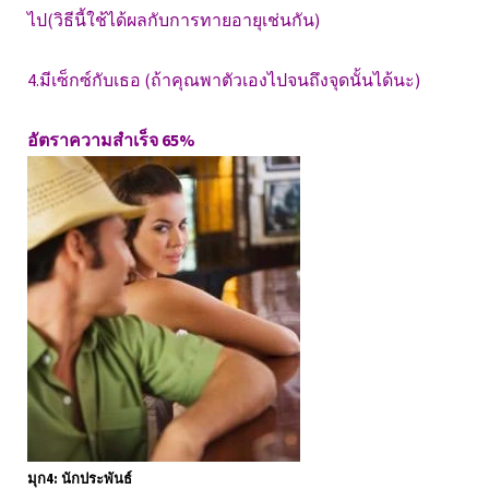
ไป(วิธีนี้ใช้ได้ผลกับการทายอายุเช่นกัน)
4.มีเซ็กซ์กับเธอ (ถ้าคุณพาตัวเองไปจนถึงจุดนั้นได้นะ)
อัตราความสำเร็จ 65%
มุก4: นักประพันธ์