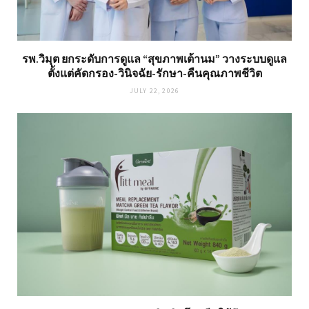
รพ.วิมุต ยกระดับการดูแล “สุขภาพเต้านม” วางระบบดูแล
ตั้งแต่คัดกรอง-วินิจฉัย-รักษา-คืนคุณภาพชีวิต
JULY 22, 2026