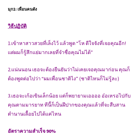
มุก1: เพื่อนคนดัง
วิธีปฏิบัติ
1.เข้าหาสาวสวยที่เล็งไว้ แล้วพูด “โห ดีใจจังที่เจอคุณอีก!
แต่ผมก็รู้สึกแย่มากเลยที่จำชื่อคุณไม่ได้”
2.แน่นนอน เธอจะต้องยืนยันว่าไม่เคยเจอคุณมาก่อน คุณก็
ต้องพูดต่อไปว่า “ผมเพื่อนชาติไง” (ชาติไหนก็ไม่รู้ละ)
3.เธอจะเก้อเขินเล็กน้อย แต่ก็พยายามเออออ อ๋อเหรอไปกับ
คุณตามมารยาท ทีนี้ก็เป็นฝีปากของคุณแล้วที่จะสืบสาน
ตำนานเลื้อยไปได้แค่ไหน
อัตราความสำเร็จ 90%