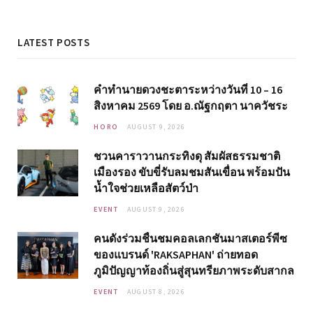
LATEST POSTS
คำทำนายดวงชะตาระหว่างวันที่ 10 – 16
สิงหาคม 2569 โดย อ.ณัฐกฤตา นาควัชระ
HORO
AUGUST 9, 2026
ชวนคาราวานกระทิงดุ สัมผัสธรรมชาติ
เมืองรอง ขับขี่รับลมชมสันเขื่อน พร้อมปัน
น้ำใจช่วยเหลือสัตว์ป่า
EVENT
AUGUST 9, 2026
คนดังร่วมชื่นชมคอลเลกชันมาสเตอร์พีซ
ของแบรนด์ 'RAKSAPHAN' ถ่ายทอด
ภูมิปัญญาท้องถิ่นสู่สุนทรียภาพระดับสากล
EVENT
AUGUST 8, 2026