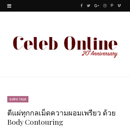
F
T
G
I
P
V
a
w
o
n
i
i
c
i
o
s
n
m
e
t
g
t
t
e
b
t
l
a
e
o
o
e
e
g
r
o
r
P
r
e
k
l
a
s
u
m
t
GURU TALK
ตีแผ่ทุกกลเม็ดความผอมเพรียว ด้วย
s
Body Contouring