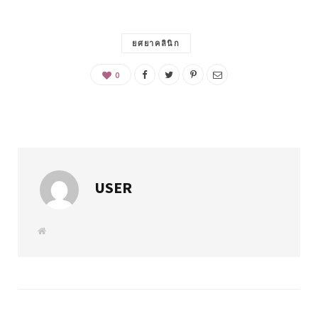
ยศยาคลินิก
0
USER
W
e
b
s
i
t
e