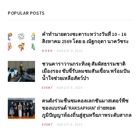
POPULAR POSTS
คำทำนายดวงชะตาระหว่างวันที่ 10 – 16
สิงหาคม 2569 โดย อ.ณัฐกฤตา นาควัชระ
HORO
AUGUST 9, 2026
ชวนคาราวานกระทิงดุ สัมผัสธรรมชาติ
เมืองรอง ขับขี่รับลมชมสันเขื่อน พร้อมปัน
น้ำใจช่วยเหลือสัตว์ป่า
EVENT
AUGUST 9, 2026
คนดังร่วมชื่นชมคอลเลกชันมาสเตอร์พีซ
ของแบรนด์ 'RAKSAPHAN' ถ่ายทอด
ภูมิปัญญาท้องถิ่นสู่สุนทรียภาพระดับสากล
EVENT
AUGUST 8, 2026