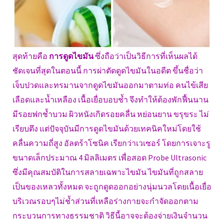
สุดท้ายคือ
การดูดไขมัน
ซึ่งถือว่าเป็นวิธีการที่เห็นผลได้
ชัดเจนที่สุดในตอนนี้ การผ่าตัดดูดไขมันในอดีต ขึ้นชื่อว่า
เจ็บปวดและทรมานจากดูดไขมันออกมาตามท่อ คนไข้เสีย
เลือดและน้ำเหลือง เนื้อเยื่อบอบช้ำ จึงทำให้ต้องพักฟื้นนาน
มีรอยฟกช้ำบวม ผิวหนังเกิดรอยคลื่น หย่อนยาน ขรุขระ ไม่
เรียบตึง แต่ปัจจุบันมีการดูดไขมันด้วยเทคนิคใหม่โดยใช้
คลื่นความถี่สูง อัลตร้าโซนิค เรียกว่าเวเซอร์ โดยการเจาะรู
ขนาดเล็กประมาณ 4 มิลลิเมตร เพื่อสอด Probe Ultrasonic
ซึ่งมีคุณสมบัติในการสลายเฉพาะไขมัน ไขมันที่ถูกสลาย
เป็นของเหลวทั้งหมด จะถูกดูดออกอย่างนุ่มนวลโดยเนื้อเยื่อ
บริเวณรอบๆไม่ช้ำส่วนที่เหลือร่างกายจะกำจัดออกตาม
กระบวนการทางธรรมชาติ วิธีนี้อาจจะต้องจ่ายเงินจำนวน