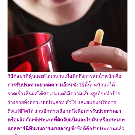
วิธีต่อมาที่คุ้นเคยกันมานานเมื่อนึกถึงการลดน้ำหนัก คือ
การรับประทานยาลดความอ้วน
ซึ่งวิธีนี้น้ำหนักลดได้
รวดเร็ว เห็นผลได้ชัดเจน แต่ก็มีความเสี่ยงสูงที่จะทำร้าย
ร่างกายทั้งต่อระบบประสาท หัวใจ และสมอง หรืออาจ
ถึงแก่ชีวิตได้ ส่วนอีกทางเลือกหนึ่งคือ
การรับประทานยา
หรือผลิตภัณฑ์ประเภทที่ดักจับแป้งและไขมัน หรือประเภท
แอลคาร์นิทีนเร่งการเผาผลาญ
ซึ่งข้อดีคือรับประทานแล้ว