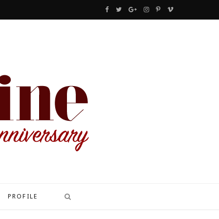
F
T
G
I
P
V
a
w
o
n
i
i
c
i
o
s
n
m
e
t
g
t
t
e
b
t
l
a
e
o
o
e
e
g
r
o
r
P
r
e
k
l
a
s
u
m
t
s
PROFILE