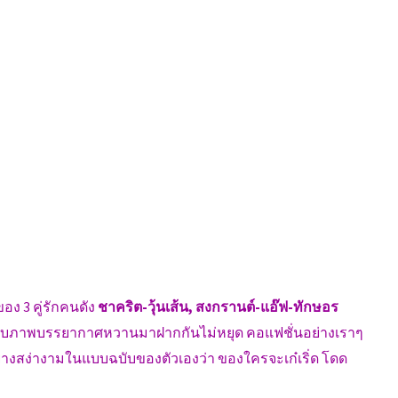
ง 3 คู่รักคนดัง
ชาคริต-วุ้นเส้น, สงกรานต์-แอ๊ฟ-ทักษอร
งเก็บภาพบรรยากาศหวานมาฝากกันไม่หยุด คอแฟชั่นอย่างเราๆ
ต่งอย่างสง่างามในแบบฉบับของตัวเองว่า ของใครจะเก๋เริ่ด โดด