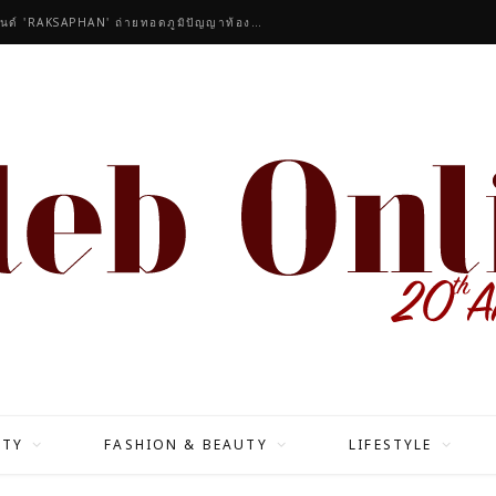
คนดังร่วมชื่นชมคอลเลกชันมาสเตอร์พีซของแบรนด์ 'RAKSAPHAN' ถ่ายทอดภูมิปัญญาท้องถิ่นสู่สุนทรียภาพระดับสากล
ITY
FASHION & BEAUTY
LIFESTYLE