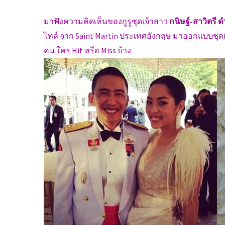
มาฟังความคิดเห็นของกูรูชุดเจ้าสาว
กนิษฐ์-สาวิตรี 
ไทล์ จาก Saint Martin ประเทศอังกฤษ มาออกแบบชุดเจ
คน ใคร Hit หรือ Miss บ้าง