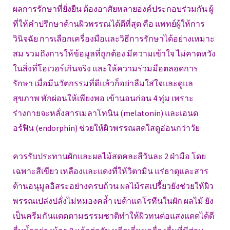
ผลการรักษาที่ยั่งยืน ต้องอาศัยหลายองค์ประกอบร่วมกัน ผู้
ที่ให้คำปรึกษาด้านผิวพรรณได้ดีที่สุด คือ แพทย์ผู้ให้การ
วินิจฉัย การเลือกเครื่องมือและวิธีการรักษาได้อย่างเหมาะ
สม รวมถึงการให้ข้อมูลที่ถูกต้อง มีความเข้าใจ ไม่คาดหวัง
ในสิ่งที่โอเวอร์เกินจริง และให้ความร่วมมือตลอดการ
รักษา เมื่อมีนวัตกรรมที่ดีแล้วก็อย่าลืมใส่ใจและดูแล
สุขภาพ พักผ่อนให้เพียงพอ เข้านอนก่อน 4 ทุ่ม เพราะ
ร่างกายจะหลั่งสารเมลาโทนิน (melatonin) และเอนด
อร์ฟิน (endorphin) ช่วยให้ผิวพรรณสดใสดูอ่อนกว่าวัย
ควรรับประทานผักและผลไม้สดคละสีวันละ 2 ฝ่ามือ โดย
เฉพาะสีเขียว เหลืองและแดงที่ให้วิตามิน แร่ธาตุและสาร
ต้านอนุมูลอิสระอย่างครบถ้วน ผลไม้รสเปรี้ยวยังช่วยให้ผิว
พรรณเปล่งปลั่งไม่หมองคล้ำ เบต้าแคโรทีนในผัก ผลไม้ ยัง
เป็นครีมกันแดดตามธรรมชาติทำให้ผิวทนต่อแสงแดดได้ดี