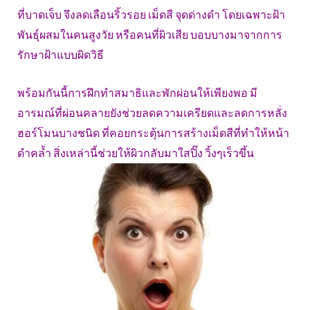
ที่บาดเจ็บ จึงลดเลือนริ้วรอย เม็ดสี จุดด่างดำ โดยเฉพาะฝ้า
พันธ์ุผสมในคนสูงวัย หรือคนที่ผิวเสีย บอบบางมาจากการ
รักษาฝ้าแบบผิดวิธี
พร้อมกันนี้การฝึกทำสมาธิและพักผ่อนให้เพียงพอ มี
อารมณ์ที่ผ่อนคลายยังช่วยลดความเครียดและลดการหลั่ง
ฮอร์โมนบางชนิด ที่คอยกระตุ้นการสร้างเม็ดสีที่ทำให้หน้า
ดำคล้ำ สิ่งเหล่านี้ช่วยให้ผิวกลับมาใสปิ๊ง วิ้งๆเร็วขึ้น