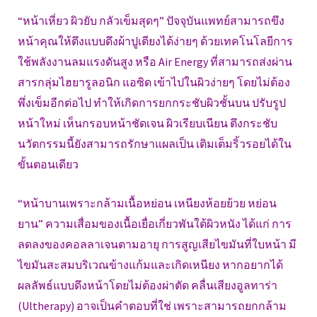
“หน้าเหี่ยว ผิวยับ กลัวเข็มสุดๆ” ปัจจุบันแพทย์สามารถขึง
หน้าคุณให้ตึงแบบดึงผ้าปูเตียงได้ง่ายๆ ด้วยเทคโนโลยีการ
ใช้พลังงานลมแรงดันสูง หรือ Air Energy ที่สามารถส่งผ่าน
สารกลุ่มไฮยารูลอนิก แอซิด เข้าไปในผิวง่ายๆ โดยไม่ต้อง
พึ่งเข็มอีกต่อไป ทำให้เกิดการยกกระชับผิวชั้นบน ปรับรูป
หน้าใหม่ เห็นกรอบหน้าชัดเจน ผิวเรียบเนียน ตึงกระชับ
นวัตกรรมนี้ยังสามารถรักษาแผลเป็น เติมเต็มริ้วรอยได้ใน
ขั้นตอนเดียว
“หน้าบานเพราะกล้ามเนื้อหย่อน เหนียงห้อยย้วย หย่อน
ยาน” ความเสื่อมของเนื้อเยื่อเกี่ยวพันใต้ผิวหนัง ได้แก่ การ
ลดลงของคอลลาเจนตามอายุ การสูญเสียไขมันที่ใบหน้า มี
ไขมันสะสมบริเวณข้างแก้มและเกิดเหนียง หากอยากได้
ผลลัพธ์แบบดึงหน้าโดยไม่ต้องผ่าตัด คลื่นเสียงอูลทาร่า
(Ultherapy) อาจเป็นคำตอบที่ใช่ เพราะสามารถยกกล้าม