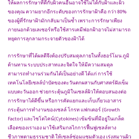
ให้ผลการรักษาที่ดีกับผิวคนอื่นอาจใช้ไม่ได้กับฝ้าและผิว
ของคุณ ความยากอีกระดับของการรักษาฝ้าคือ กว่า 80%
ของผู้ที่รักษาฝ้ามักกลับมาเป็นซ้ำ เพราะการรักษาเพียง
ภายนอกด้วยเลเซอร์หรือใช้สารเคมีฟอกฝ้าอาจไม่สามารถ
หยุดการลุกลามกระจายตัวของฝ้าได้
การรักษาที่ได้ผลดีจึงต้องปรับสมดุลภายในทั้งฮอร์โมน ภูมิ
ต้านทาน ระบบประสาทและจิตใจ ให้มีความสมดุล
สามารถทำงานร่วมกันได้เป็นอย่างดี ได้แก่ การใช้
เทคโนโลยีเซลล์บำบัดของตะวันตกผสานกับศาสตร์ฝังเข็ม
แบบตะวันออก ช่วยกระตุ้นภูมิในเซลล์ผิวให้ตอบสนองต่อ
การรักษาได้ดีขึ้น หรือการคัดแยกและเก็บเกี่ยวเอาสาร
กระตุ้นการทำงานของเซลล์ โกรท แฟกเตอร์ (Growth
Factor) และไซโตไคน์(Cytokines) เข้มข้นที่มีอยู่ในเกล็ด
เลือดของเราเอง มาใช้เสริมกลไกการฟื้นฟูเซลล์ทาง
ชีวภาพตามธรรมชาติ ให้เซลล์ซ่อมแซมตัวเอง เร่งสมานผิว