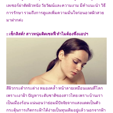
เลเซอร์ผ่าตัดผิวหนัง วัยวัฒน์และความงาม มีคำแนะนำ วิธี
การรักษา รวมถึงการดูแลเพิ่มความมั่นใจก่อนอวดผิวสวย
มาฝากค่ะ
:: เช็กลิสต์? สาวหนุ่มติดเซลฟี่ ทำไมต้องพึ่งแอปฯ
สีผิวกระดำกระด่าง หมองคล้ำ หน้าลายเหมือนแผนที่โลก
เพราะเงาฝ้า ปัญหาระดับชาติของสาวไทย เพราะบ้านเรา
เป็นเมืองร้อน แน่นอนว่าย่อมมีปัจจัยจากแสงแดดเป็นตัว
กระตุ้นการเกิดกระฝ้าได้ง่ายเป็นทุนเดิมอยู่แล้ว นอกจากฝ้า