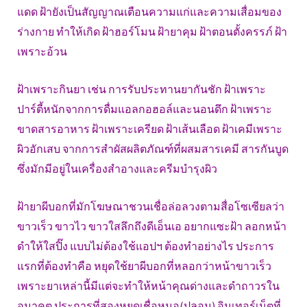
แดด ฝ้ายังเป็นสัญญาณเตือนความแก่และความเสื่อมของ
ร่างกาย ทำให้เกิด ฝ้าฮอร์โมน ฝ้ายาคุม ฝ้าตอนตั้งครรภ์ ฝ้า
เพราะอ้วน
ฝ้าเพราะกินยา เช่น การรับประทานยากันชัก ฝ้าเพราะ
ปาร์ตี้หนักจากการดื่มแอลกอฮอล์และนอนดึก ฝ้าเพราะ
ขาดสารอาหาร ฝ้าเพราะเครียด ฝ้าเส้นเลือด ฝ้าเคมีเพราะ
ผิวอักเสบ จากการสำผัสผลิตภัณฑ์ที่ผสมสารเคมี สารกันบูด
ซึ่งมักมีอยู่ในเครื่องสำอางและครีมบำรุงผิว
ฝ้ายาผีบอกที่มักโฆษณาชวนเชื่อล่อลวงตามสื่อโซเซียลว่า
ขาวเร็ว ขาวไว ขาวใสลึกถึงดีเอ็นเอ อยากแซะฝ้า ลอกหน้า
ดำให้ใสปิ๊ง แบบไม่ต้องใช้แอปฯ ต้องทำอย่างไร ประการ
แรกที่ต้องทำคือ หยุดใช้ยาผีบอกที่หลอกว่าหน้าขาวเร็ว
เพราะยาเหล่านี้มีแต่จะทำให้หน้าคุณด่างและดำถาวรใน
อนาคต ประการที่สองหยุดเชื่อหมอ(ปลอม) อินเทอร์เน็ตที่