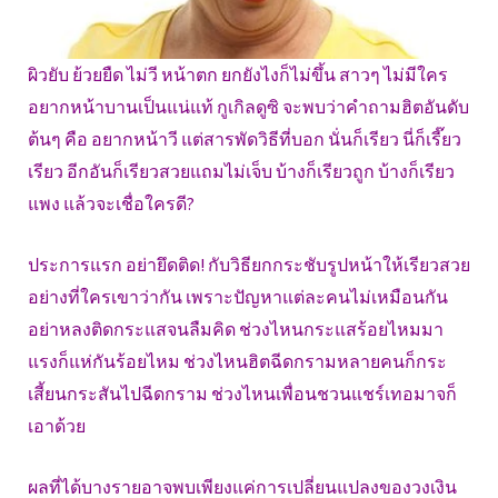
ผิวยับ ย้วยยืด ไม่วี หน้าตก ยกยังไงก็ไม่ขึ้น สาวๆ ไม่มีใคร
อยากหน้าบานเป็นแน่แท้ กูเกิลดูซิ จะพบว่าคำถามฮิตอันดับ
ต้นๆ คือ อยากหน้าวี แต่สารพัดวิธีที่บอก นั่นก็เรียว นี่ก็เรี๊ยว
เรียว อีกอันก็เรียวสวยแถมไม่เจ็บ บ้างก็เรียวถูก บ้างก็เรียว
แพง แล้วจะเชื่อใครดี?
ประการแรก อย่ายึดติด! กับวิธียกกระชับรูปหน้าให้เรียวสวย
อย่างที่ใครเขาว่ากัน เพราะปัญหาแต่ละคนไม่เหมือนกัน
อย่าหลงติดกระแสจนลืมคิด ช่วงไหนกระแสร้อยไหมมา
แรงก็แห่กันร้อยไหม ช่วงไหนฮิตฉีดกรามหลายคนก็กระ
เสี้ยนกระสันไปฉีดกราม ช่วงไหนเพื่อนชวนแชร์เทอมาจก็
เอาด้วย
ผลที่ได้บางรายอาจพบเพียงแค่การเปลี่ยนแปลงของวงเงิน