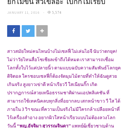
ยกไม่ขึ้น สิวเขลอะ โบกก็ไม่เรียบ
JANUARY 11, 2016
5,574
สาวสมัยใหม่คนไหนบ้างไม่เซลฟี่ ไม่เล่นไอจี นับว่าตกยุค!
ไม่ว่าวัยไหนสื่อโซเชียลเข้าถึงได้หมด เราสามารถเชื่อม
โลกทั้งใบไว้แค่ปลายนิ้ว ตามแบบฉบับความสัมพันธ์โลกยุค
ดิจิตอล ใครชอบเซลฟี่ก็ต้องจัดมุมไม้ตายที่ทำให้ฉันดูสวย
เกินจริง สูงยาวเข่าดี หน้าเรียววี ใสเนียนกิ๊ก เกิด
ปรากฏการณ์สวยเหนือธรรมชาติผ่านแอปพลิเคชัน ที่
สามารถใช้เทคนิคลบทุกสิ่งที่อยากลบ เสกหน้าขาว วี ใส ได้
ภายใน 3 วิฯ ขณะที่ความเป็นจริงไม่มีใครกล้าเปลือยหน้าที่
ไร้เครื่องสำอาง อยากผิวใสหน้าเรียวแบบไม่ต้องลวงโลก
วันนี้
“พญ.อัจจิมา สุวรรณจินดา”
แพทย์ผู้เชี่ยวชาญด้าน