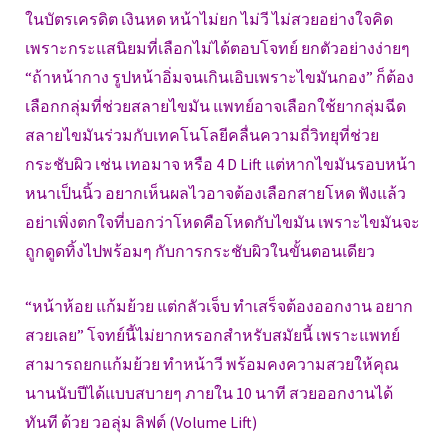
ในบัตรเครดิต เงินหด หน้าไม่ยก ไม่วี ไม่สวยอย่างใจคิด
เพราะกระแสนิยมที่เลือกไม่ได้ตอบโจทย์ ยกตัวอย่างง่ายๆ
“ถ้าหน้ากาง รูปหน้าอิ่มจนเกินเอิบเพราะไขมันกอง” ก็ต้อง
เลือกกลุ่มที่ช่วยสลายไขมัน แพทย์อาจเลือกใช้ยากลุ่มฉีด
สลายไขมันร่วมกับเทคโนโลยีคลื่นความถี่วิทยุที่ช่วย
กระชับผิว เช่น เทอมาจ หรือ 4 D Lift แต่หากไขมันรอบหน้า
หนาเป็นนิ้ว อยากเห็นผลไวอาจต้องเลือกสายโหด ฟังแล้ว
อย่าเพิ่งตกใจที่บอกว่าโหดคือโหดกับไขมัน เพราะไขมันจะ
ถูกดูดทิ้งไปพร้อมๆ กับการกระชับผิวในขั้นตอนเดียว
“หน้าห้อย แก้มย้วย แต่กลัวเจ็บ ทำเสร็จต้องออกงาน อยาก
สวยเลย” โจทย์นี้ไม่ยากหรอกสำหรับสมัยนี้ เพราะแพทย์
สามารถยกแก้มย้วย ทำหน้าวี พร้อมคงความสวยให้คุณ
นานนับปีได้แบบสบายๆ ภายใน 10 นาที สวยออกงานได้
ทันที ด้วย วอลุ่ม ลิฟต์ (Volume Lift)