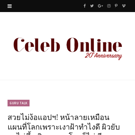
F
T
G
I
P
V
a
w
o
n
i
i
c
i
o
s
n
m
e
t
g
t
t
e
b
t
l
a
e
o
o
e
e
g
r
o
r
P
r
e
k
l
a
s
u
m
t
GURU TALK
สวยไม่ง้อแอปฯ! หน้าลายเหมือน
s
แผนที่โลกเพราะเงาฝ้าทำไงดี ผิวยับ