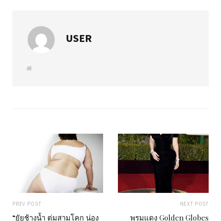
USER
W
e
b
s
i
t
e
PREV POST
NEXT POST
“ยัยช้างน้ำ ตุ่มสามโคก น่อง
พรมแดง Golden Globes