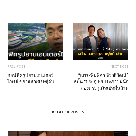
t
e
PREV POST
NEXT POST
ออฟฟิศรูปยานเอนเตอร์
“แพร-พิมพิศา จิราธิวัฒน์”
ไพรส์ ของมหาเศรษฐีจีน
หมั้น “ประภู พรประภา” ผนึก
สองตระกูลใหญ่หมื่นล้าน
RELATED POSTS