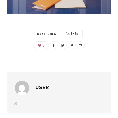
BREITLING
ไบร์ทลิ่ง
0
USER
W
e
b
s
i