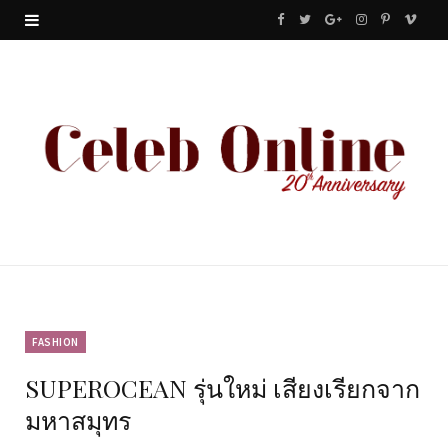
F
T
G
I
P
V
a
w
o
n
i
i
c
i
o
s
n
m
e
t
g
t
t
e
b
t
l
a
e
o
o
e
e
g
r
o
r
P
r
e
k
l
a
s
u
m
t
FASHION
SUPEROCEAN รุ่นใหม่ เสียงเรียกจาก
s
มหาสมุทร