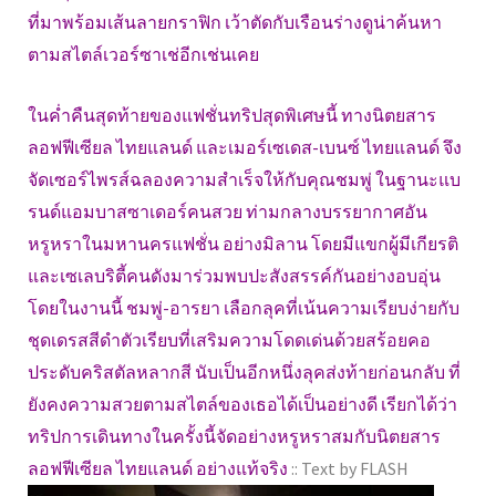
ที่มาพร้อมเส้นลายกราฟิก เว้าตัดกับเรือนร่างดูน่าค้นหา
ตามสไตล์เวอร์ซาเช่อีกเช่นเคย
ในค่ำคืนสุดท้ายของแฟชั่นทริปสุดพิเศษนี้ ทางนิตยสาร
ลอฟฟีเซียล ไทยแลนด์ และเมอร์เซเดส-เบนซ์ ไทยแลนด์ จึง
จัดเซอร์ไพรส์ฉลองความสำเร็จให้กับคุณชมพู่ ในฐานะแบ
รนด์แอมบาสซาเดอร์คนสวย ท่ามกลางบรรยากาศอัน
หรูหราในมหานครแฟชั่น อย่างมิลาน โดยมีแขกผู้มีเกียรติ
และเซเลบริตี้คนดังมาร่วมพบปะสังสรรค์กันอย่างอบอุ่น
โดยในงานนี้ ชมพู่-อารยา เลือกลุคที่เน้นความเรียบง่ายกับ
ชุดเดรสสีดำตัวเรียบที่เสริมความโดดเด่นด้วยสร้อยคอ
ประดับคริสตัลหลากสี นับเป็นอีกหนึ่งลุคส่งท้ายก่อนกลับ ที่
ยังคงความสวยตามสไตล์ของเธอได้เป็นอย่างดี เรียกได้ว่า
ทริปการเดินทางในครั้งนี้จัดอย่างหรูหราสมกับนิตยสาร
ลอฟฟีเซียล ไทยแลนด์ อย่างแท้จริง
:: Text by FLASH