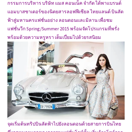
กรรมการบริหาร บริษัท แมส คอนเน็ค จำกัด ได้พาแบรนด์
แอมบาสซาเดอร์ของนิตยสารลอฟฟีเซียล ไทยแลนด์ บินลัด
ฟ้าสู่มหานครแฟชั่นอย่าง ลอนดอนและมิลาน เพื่อชม
แฟชั่นวีก Spring/Summer 2015 พร้อมจัดโปรแกรมที่พรั่ง
พร้อมด้วยความหรูหรา เต็มเปี่ยมไปด้วยรสนิยม
จุดเริ่มต้นทริปบินลัดฟ้าไปยังลอนดอนด้วยสายการบินไทย