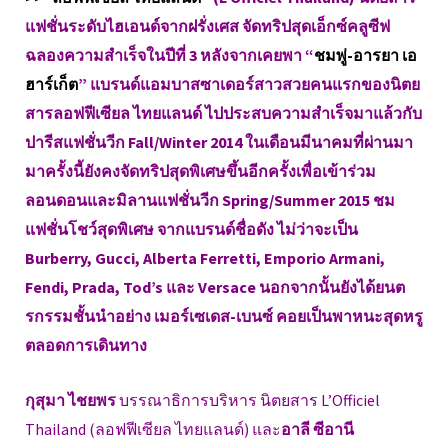
แฟชั่นระดับไฮเอนด์จากฝรั่งเศส จัดทริปสุดเอ็กซ์คลูซีฟ
ฉลองความสำเร็จในปีที่ 3 หลังจากเคยพา “
ชมพู่-อารยา เอ
ฮาร์เก็ต
” แบรนด์แอมบาสซาเดอร์สาวสวยคนแรกของนิตย
สารลอฟฟีเซียล ไทยแลนด์ ไปประสบความสำเร็จมาแล้วกับ
ปารีสแฟชั่นวีก Fall/Winter 2014 ในเดือนมีนาคมที่ผ่านมา
มาครั้งนี้ยังคงจัดทริปสุดพิเศษขึ้นอีกครั้งเพื่อเข้าร่วม
ลอนดอนและมิลานแฟชั่นวีก Spring/Summer 2015 ชม
แฟชั่นโชว์สุดพิเศษ จากแบรนด์ชื่อดัง ไม่ว่าจะเป็น
Burberry, Gucci, Alberta Ferretti, Emporio Armani,
Fendi, Prada, Tod’s และ Versace นอกจากนั้นยังได้ยนต
รกรรมชั้นนำอย่าง เมอร์เซเดส-เบนซ์ คอยเป็นพาหนะสุดหรู
ตลอดการเดินทาง
กุสุมา ไชยพร
บรรณาธิการบริหาร นิตยสาร L’Officiel
Thailand (ลอฟฟีเซียล ไทยแลนด์) และ
อาลี ซีอานี