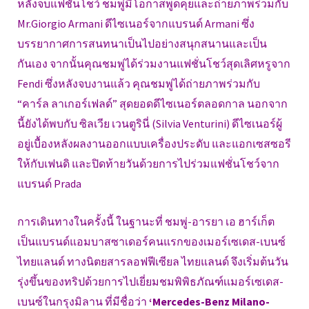
หลังจบแฟชั่นโชว์ ชมพู่มีโอกาสพูดคุยและถ่ายภาพร่วมกับ
Mr.Giorgio Armani ดีไซเนอร์จากแบรนด์ Armani ซึ่ง
บรรยากาศการสนทนาเป็นไปอย่างสนุกสนานและเป็น
กันเอง จากนั้นคุณชมพู่ได้ร่วมงานแฟชั่นโชว์สุดเลิศหรูจาก
Fendi ซึ่งหลังจบงานแล้ว คุณชมพู่ได้ถ่ายภาพร่วมกับ
“คาร์ล ลาเกอร์เฟลด์” สุดยอดดีไซเนอร์ตลอดกาล นอกจาก
นี้ยังได้พบกับ ซิลเวีย เวนตูรินี่ (Silvia Venturini) ดีไซเนอร์ผู้
อยู่เบื้องหลังผลงานออกแบบเครื่องประดับ และแอกเซสซอรี
ให้กับเฟนดิ และปิดท้ายวันด้วยการไปร่วมแฟชั่นโชว์จาก
แบรนด์ Prada
การเดินทางในครั้งนี้ ในฐานะที่ ชมพู่-อารยา เอ ฮาร์เก็ต
เป็นแบรนด์แอมบาสซาเดอร์คนแรกของเมอร์เซเดส-เบนซ์
ไทยแลนด์ ทางนิตยสารลอฟฟีเซียล ไทยแลนด์ จึงเริ่มต้นวัน
รุ่งขึ้นของทริปด้วยการไปเยี่ยมชมพิพิธภัณฑ์เเมอร์เซเดส-
เบนซ์ในกรุงมิลาน ที่มีชื่อว่า
‘Mercedes-Benz Milano-