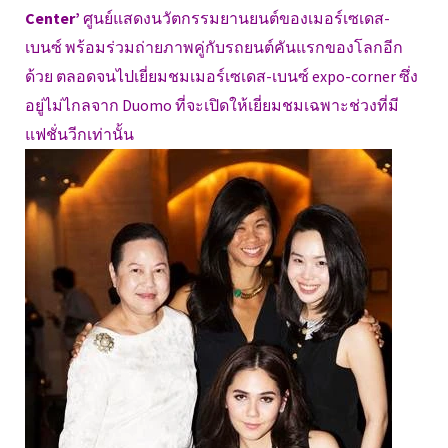
Center’
ศูนย์แสดงนวัตกรรมยานยนต์ของเมอร์เซเดส-
เบนซ์ พร้อมร่วมถ่ายภาพคู่กับรถยนต์คันแรกของโลกอีก
ด้วย ตลอดจนไปเยี่ยมชมเมอร์เซเดส-เบนซ์ expo-corner ซึ่ง
อยู่ไม่ไกลจาก Duomo ที่จะเปิดให้เยี่ยมชมเฉพาะช่วงที่มี
แฟชั่นวีกเท่านั้น