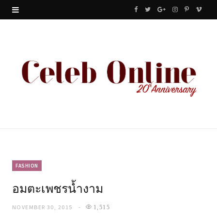
F
T
G
I
P
V
a
w
o
n
i
i
c
i
o
s
n
m
e
t
g
t
t
e
b
t
l
a
e
o
o
e
e
g
r
o
r
P
r
e
k
l
a
s
u
m
t
FASHION
อมตะเพชรน้ำงาม
s
NOVEMBER 30, 2015
1,515