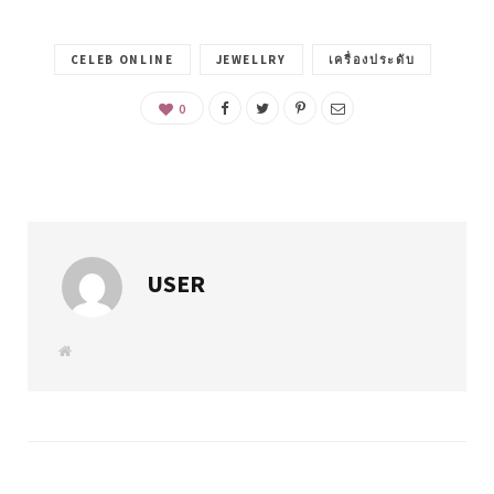
CELEB ONLINE
JEWELLRY
เครื่องประดับ
0
USER
W
e
b
s
i
t
e