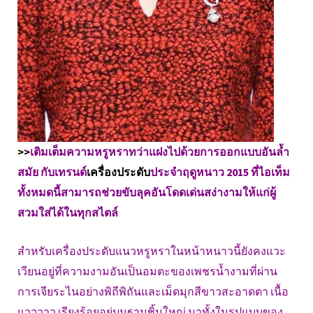
>>
เติมเต็มความหรูหราทว่าแฝงไปด้วยการออกแบบอันล้ำ
สมัย กับเทรนด์
เครื่องประดับ
ประจำฤดูหนาว 2015 ที่ไอเท็ม
ทั้งหมดนี้สามารถช่วยขับลุคอันโดดเด่นสง่างามให้แก่ผู้
สวมใส่ได้ในทุกสไตล์
สำหรับเครื่องประดับแนวหรูหราในหน้าหนาวนี้ยังคงแวะ
เวียนอยู่ที่ความงามอันเป็นอมตะของเพชรน้ำงามที่ผ่าน
การเจียระไนอย่างพิถีพิถันและเม็ดมุกสีขาวสะอาดตา เนื้อ
แวววาว เรียงร้อยอยู่บนฐานชิ้นใหญ่ มาทั้งในรูปแบบของ