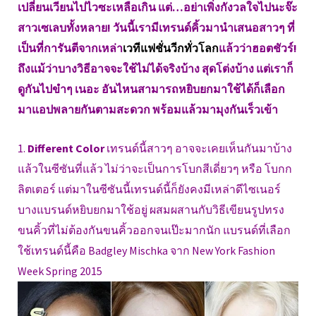
เปลี่ยนเวียนไปไวซะเหลือเกิน แต่…อย่าเพิ่งกังวลใจไปนะจ๊ะ
สาวเซเลบทั้งหลาย! วันนี้เรามีเทรนด์คิ้วมานำเสนอสาวๆ ที่
เป็นที่การันตีจากเหล่า
เวทีแฟชั่นวีกทั่วโลก
แล้วว่าฮอตชัวร์!
ถึงแม้ว่าบางวิธีอาจจะใช้ไม่ได้จริงบ้าง สุดโต่งบ้าง แต่เราก็
ดูกันไปขำๆ เนอะ อันไหนสามารถหยิบยกมาใช้ได้ก็เลือก
มาแอปพลายกันตามสะดวก พร้อมแล้วมามุงกันเร็วเข้า
1.
Different Color
เทรนด์นี้สาวๆ อาจจะเคยเห็นกันมาบ้าง
แล้วในซีซันที่แล้ว ไม่ว่าจะเป็นการโบกสีเดี่ยวๆ หรือ โบกก
ลิตเตอร์ แต่มาในซีซันนี้เทรนด์นี้ก็ยังคงมีเหล่าดีไซเนอร์
บางแบรนด์หยิบยกมาใช้อยู่ ผสมผสานกับวิธีเขียนรูปทรง
ขนคิ้วที่ไม่ต้องกันขนคิ้วออกจนเป๊ะมากนัก แบรนด์ที่เลือก
ใช้เทรนด์นี้คือ Badgley Mischka จาก New York Fashion
Week Spring 2015