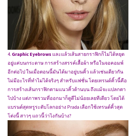
4.
Graphic Eyebrows
และแล้วเส้นสายกราฟิกก็ไม่ได้หยุด
อยู่แค่บนกระดาษ การสร้างสรรค์เสื้อผ้า หรือในจอคอมพ์
อีกต่อไป ในเมื่อตอนนี้มันได้มาอยู่บนคิ้ว แล้วเช่นเดียวกัน
ไม่มีอะไรที่ทำไม่ได้จริงๆ สำหรับแฟชั่น โดยเทรนด์คิ้วนี้คือ
การสร้างเส้นกราฟิกตามแนวคิ้วด้านบน ถึงแม้จะแปลกตา
ไปบ้าง แต่ภาพรวมที่ออกมาก็ดูดีไม่น้อยเลยทีเดียว โดยได้
แบรนด์สุดหรูระดับโลกอย่าง Prada เลือกใช้เทรนด์คิ้วสุด
โต่งนี้ สาวๆ แถวนี้ว่าไงกันบ้าง?