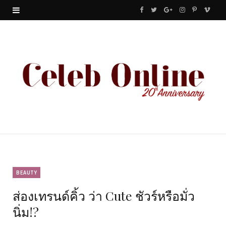
F
T
G
I
P
V
a
w
o
n
i
i
c
i
o
s
n
m
e
t
g
t
t
e
b
t
l
a
e
o
o
e
e
g
r
o
r
P
r
e
k
l
a
s
u
m
t
BEAUTY
ส่องเทรนด์คิ้ว ว่า Cute ชัวร์หรือมั่ว
s
นิ่ม!?