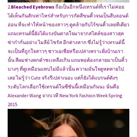
2.
Bleached Eyebrows
ถือเป็นอีกหนึ่งเทรนด์ที่เราไม่ค่อย
ได้เห็นกันสักเท่าไหร่สำหรับการกัดสีขนคิ้วจนเป็นสีบลอนด์
อ่อน ที่จะทำให้หน้าของสาวๆ ดูคล้ายกับไร้ขนคิ้วเลยทีเดียว
แถมเทรนด์นี้ยังได้แรงบันดาลใจมาจากสไตล์ของสาวสุด
ซ่าก๋ากั่นอย่าง ไมลีย์ ไซรัส อีกต่างหาก ซึ่งไม่รู้ว่าเทรนด์นี้
จะเป็นที่ถูกใจสาวๆ ชาวเอเชียหรือเปล่าเพราะฝั่งบ้านเรา
นั้น สีผมช่างดกดำซะเหลือเกิน แถมพอต้องกลายมาเป็นคิ้ว
บางๆ ที่ดูเหมือนแทบไม่มีแล้วนั้น ความมั่นใจดูหดหายไป
เลย ไม่รู้ว่า Cute จริงรึเปล่าเนอะ แต่ก็ยังได้แบรนด์ดังๆ
ระดับโลกเลือกใช้เทรนด์ในซีซันนี้เหมือนกันนะ นั่นคือ
Alexander Wang จากเวที New York Fashion Week Spring
2015