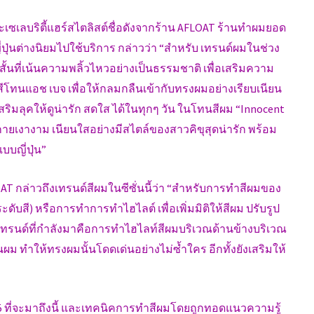
งและเซเลบริตี้แฮร์สไตลิสต์ชื่อดังจากร้าน AFLOAT ร้านทำผมยอด
่ปุ่นต่างนิยมไปใช้บริการ กล่าวว่า “สำหรับ เทรนด์ผมในช่วง
บสั้นที่เน้นความพลิ้วไหวอย่างเป็นธรรมชาติ เพื่อเสริมความ
สีโทนแอช เบจ เพื่อให้กลมกลืนเข้ากับทรงผมอย่างเรียบเนียน
ที่เสริมลุคให้ดูน่ารัก สดใส ได้ในทุกๆ วัน ในโทนสีผม “Innocent
ะกายเงางาม เนียนใสอย่างมีสไตล์ของสาวคิขุสุดน่ารัก พร้อม
บบญี่ปุ่น”
AT กล่าวถึงเทรนด์สีผมในซีซั่นนี้ว่า “สำหรับการทำสีผมของ
บสี) หรือการทำการทำไฮไลต์ เพื่อเพิ่มมิติให้สีผม ปรับรูป
ทรนด์ที่กำลังมาคือการทำไฮไลท์สีผมบริเวณด้านข้างบริเวณ
รือนผม ทำให้ทรงผมนั้นโดดเด่นอย่างไม่ซ้ำใคร อีกทั้งยังเสริมให้
015 ที่จะมาถึงนี้ และเทคนิคการทำสีผมโดยถูกทอดแนวความรู้