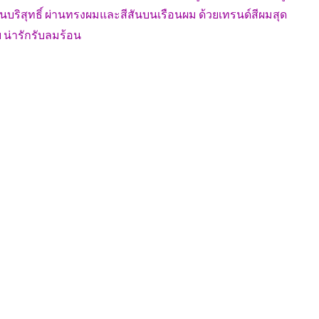
นบริสุทธิ์ ผ่านทรงผมและสีสันบนเรือนผม ด้วยเทรนด์สีผมสุด
 น่ารักรับลมร้อน