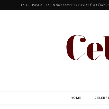
LATEST POSTS:
พาย ณ นคร &AMP; ฟา เบเนเดทตี้ เปิดพื้นที่รับ
HOME
CELEBR