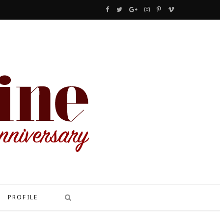
F
T
G
I
P
V
a
w
o
n
i
i
c
i
o
s
n
m
e
t
g
t
t
e
b
t
l
a
e
o
o
e
e
g
r
o
r
P
r
e
k
l
a
s
u
m
t
s
PROFILE