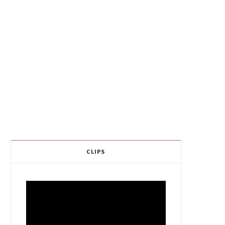
CLIPS
Video
Player