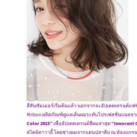
สีสันซัมเมอร์เริ่มต้นแล้ว นอกจากจะอัปเดตเทรนด์แฟชั
Milbon ผลิตภัณฑ์ดูแลเส้นผมระดับโปรเฟสชั่นแนลจา
Color 2015”
เพื่ออัปเดตเทรนด์สีผมล่าสุด
“Innocent 
สไตล์คาวาอี้ โดยช่างผมจากแดนปลาดิบ ณ ห้องแกรนด