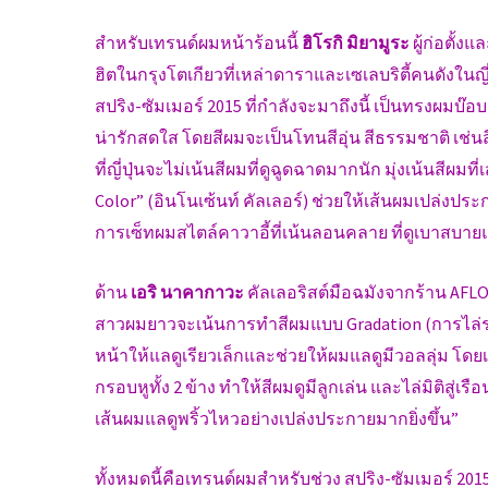
สำหรับเทรนด์ผมหน้าร้อนนี้
ฮิโรกิ มิยามูระ
ผู้ก่อตั้
ฮิตในกรุงโตเกียวที่เหล่าดาราและเซเลบริตี้คนดังในญี
สปริง-ซัมเมอร์ 2015 ที่กำลังจะมาถึงนี้ เป็นทรงผมบ๊อ
น่ารักสดใส โดยสีผมจะเป็นโทนสีอุ่น สีธรรมชาติ เช่น
ที่ญี่ปุ่นจะไม่เน้นสีผมที่ดูฉูดฉาดมากนัก มุ่งเน้นสีผม
Color” (อินโนเซ้นท์ คัลเลอร์) ช่วยให้เส้นผมเปล่งปร
การเซ็ทผมสไตล์คาวาอี้ที่เน้นลอนคลาย ที่ดูเบาสบายแ
ด้าน
เอริ นาคากาวะ
คัลเลอริสต์มือฉมังจากร้าน AFLO
สาวผมยาวจะเน้นการทำสีผมแบบ Gradation (การไล่ระดั
หน้าให้แลดูเรียวเล็กและช่วยให้ผมแลดูมีวอลลุ่ม
โดยเ
กรอบหูทั้ง 2 ข้าง ทำให้สีผมดูมีลูกเล่น และไล่มิติสู่เ
เส้นผมแลดูพริ้วไหวอย่างเปล่งประกายมากยิ่งขึ้น”
ทั้งหมดนี้คือเทรนด์ผมสำหรับช่วง สปริง-ซัมเมอร์ 2