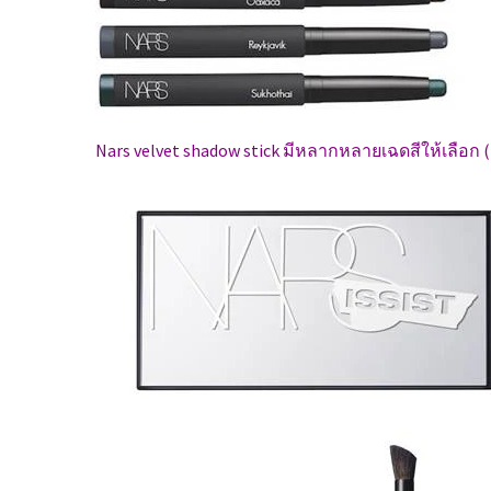
Nars velvet shadow stick มีหลากหลายเฉดสีให้เลือก 