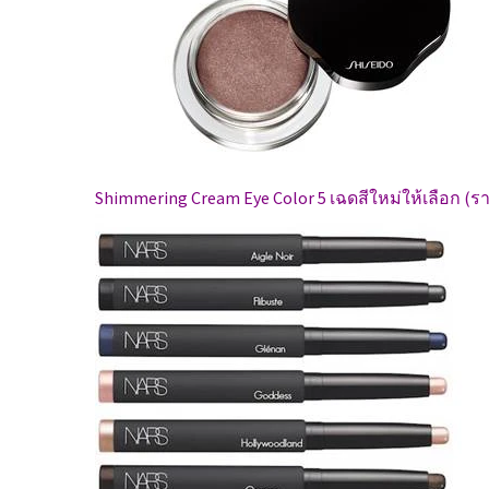
Shimmering Cream Eye Color 5 เฉดสีใหม่ให้เลือก (ร