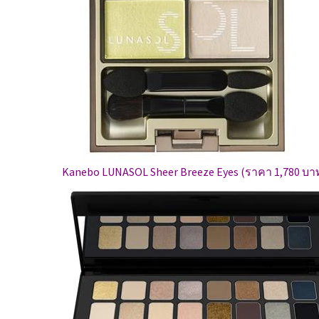
Kanebo LUNASOL Sheer Breeze Eyes (ราคา 1,780 บา