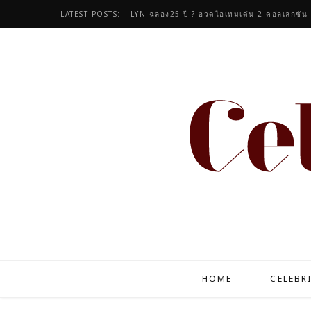
LATEST POSTS:
LYN ฉลอง25 ปี!? อวดไอเทมเด่น 2 คอลเลกชัน
HOME
CELEBR