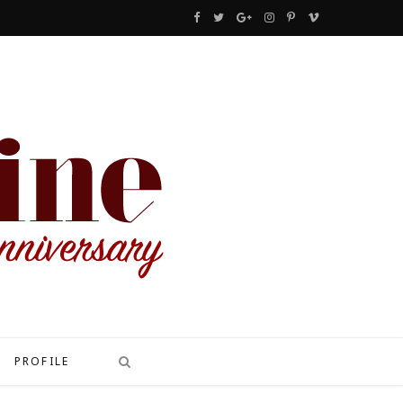
F
T
G
I
P
V
a
w
o
n
i
i
c
i
o
s
n
m
e
t
g
t
t
e
b
t
l
a
e
o
o
e
e
g
r
o
r
P
r
e
k
l
a
s
u
m
t
s
PROFILE