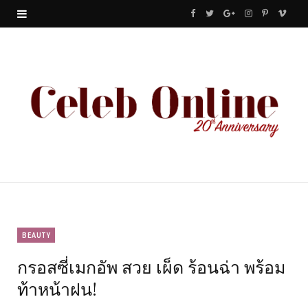
F
T
G
I
P
V
a
w
o
n
i
i
c
i
o
s
n
m
e
t
g
t
t
e
b
t
l
a
e
o
o
e
e
g
r
o
r
P
r
e
k
l
a
s
u
m
t
BEAUTY
กรอสซี่เมกอัพ สวย เผ็ด ร้อนฉ่า พร้อม
s
ท้าหน้าฝน!