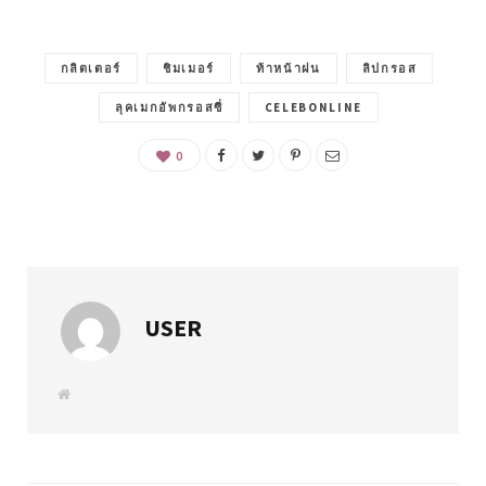
กลิตเตอร์
ชิมเมอร์
ท้าหน้าฝน
ลิปกรอส
ลุคเมกอัพกรอสซี่
CELEBONLINE
0
USER
W
e
b
s
i
t
e