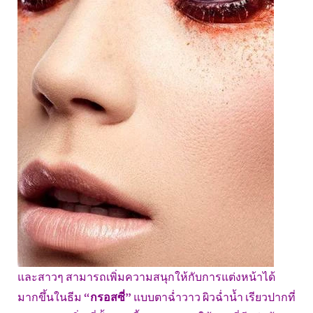
และสาวๆ สามารถเพิ่มความสนุกให้กับการแต่งหน้าได้
มากขึ้นในธีม
“กรอสซี่”
แบบตาฉ่ำวาว ผิวฉ่ำน้ำ เรียวปากที่