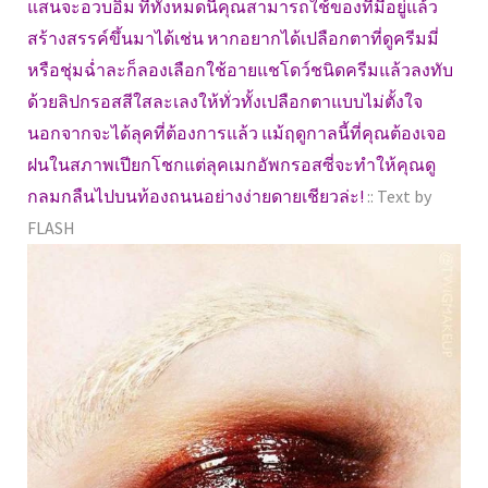
แสนจะอวบอิ่ม ที่ทั้งหมดนี้คุณสามารถใช้ของที่มีอยู่แล้ว
สร้างสรรค์ขึ้นมาได้เช่น หากอยากได้เปลือกตาที่ดูครีมมี่
หรือชุ่มฉ่ำละก็ลองเลือกใช้อายแชโดว์ชนิดครีมแล้วลงทับ
ด้วยลิปกรอสสีใสละเลงให้ทั่วทั้งเปลือกตาแบบไม่ตั้งใจ
นอกจากจะได้ลุคที่ต้องการแล้ว แม้ฤดูกาลนี้ที่คุณต้องเจอ
ฝนในสภาพเปียกโชกแต่ลุคเมกอัพกรอสซี่จะทำให้คุณดู
กลมกลืนไปบนท้องถนนอย่างง่ายดายเชียวล่ะ!
:: Text by
FLASH