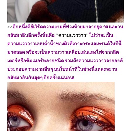
>>
อีกหนึ่งคีย์เวิร์ดความงามที่พ่วงท้ายมาจากยุค 90 และวน
กลับมาอินอีกครั้งนั่นคือ
“ความแวววาว”
ไม่ว่าจะเป็น
ความแวววาวแบบฉ่ำน้ำของผิวที่เกาะกระแสเทรนด์ในปีนี้
มาตลอด หรือจะเป็นความวาวเหลือบเล่นแสงไฟจากกลิต
เตอร์หรือชิมเมอร์หลากชนิด รวมถึงความแวววาวจากองค์
ประกอบความงามอื่นๆ บนใบหน้าที่ในช่วงนี้แหละจะวน
กลับมาอินกันสุดๆ อีกครั้งแน่นอน!