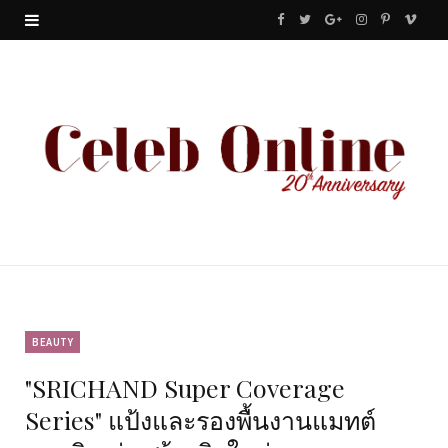
F
T
G
I
P
V
a
w
o
n
i
i
c
i
o
s
n
m
e
t
g
t
t
e
b
t
l
a
e
o
o
e
e
g
r
o
r
P
r
e
k
l
a
s
u
m
t
BEAUTY
"SRICHAND Super Coverage
s
Series" แป้งและรองพื้นงานแมทต์