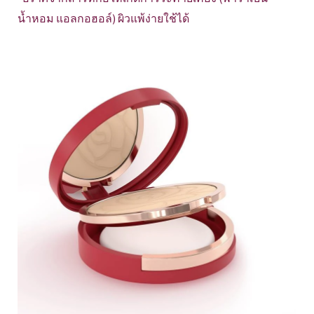
น้ำหอม แอลกอฮอล์) ผิวแพ้ง่ายใช้ได้