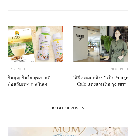
i
t
e
PREV POST
NEXT POST
อิ่มบุญ อิ่มใจ สุขภาพดี
“สิรี อุดมฤทธิรุจ” เปิด Vouge
ต้อนรับเทศกาลกินเจ
Cafe แห่งแรกในกรุงเทพฯ !
RELATED POSTS