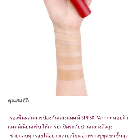
คุณสมบัติ
-รองพื้นผสมสารป้องกันแสงแดด มี SPF50 PA++++ มอบผิว
แมทต์เนียนกริบ ให้การปกปิดระดับปานกลางถึงสูง
-ช่วยกลบทุกรอยได้อย่างแนบเนียน อำพรางรูขุมขนขั้นสุด