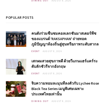
DINING OUT
AUGUST 8, 2026
POPULAR POSTS
คนดังร่วมชื่นชมคอลเลกชันมาสเตอร์พีซ
ของแบรนด์ 'RAKSAPHAN' ถ่ายทอด
ภูมิปัญญาท้องถิ่นสู่สุนทรียภาพระดับสากล
EVENT
AUGUST 8, 2026
เสกผมสวยสุขภาพดี ด้วยวีแกนแฮร์แคร์ระ
ดับลักชัวรีจากอังกฤษ
EVENT
AUGUST 8, 2026
จิบความหอมละมุนที่ลงตัวกับ Lychee Rose
Black Tea Series เมนูพิเศษเฉพาะ
ประเทศไทยเท่านั้น
DINING OUT
AUGUST 8, 2026