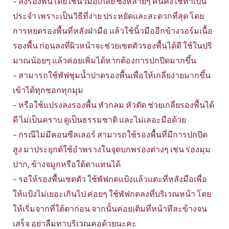
– ลงรองพื้นโดยใช้นิ้วมือเกลี่ย ซึ่งหลายๆ คนคงใช้ทำเป็น
ประจำ เพราะเป็นวิธีที่ง่าย ประหยัดและสะดวกที่สุด โดย
การหยดรองพื้นที่หลังฝ่ามือ แล้วใช้นิ้วมืออีกข้างวอร์มเนื้อ
รองพื้น ก่อนลงที่ผิวหน้าจะช่วยเซตตัวรองพื้นได้ดี ใช้ในปริ
มาณน้อยๆ แล้วค่อยเพิ่มได้หากต้องการปกปิดมากขึ้น
– สามารถใช้พัฟชุ่มน้ำปาดรองพื้นเพื่อให้เกลี่ยง่ายมากขึ้น
เข้าได้ทุกซอกทุกมุม
– หรือใช้แปรงลงรองพื้น หัวกลม หัวตัด ช่วยเกลี่ยรองพื้นได้
ดี ไม่เป็นคราบ ดูเป็นธรรมชาติ และไม่เลอะมือด้วย
– กรณีไม่มีคอนซีลเลอร์ สามารถใช้รองพื้นที่มีการปกปิด
สูง มาประยุกต์ใช้อำพรางในจุดบกพร่องต่างๆ เช่น ร่องมุม
ปาก, ข้างจมูกหรือใต้ตาแทนได้
– รอให้รองพื้นเซตตัว ใช้พัฟกดแป้งแล้วแตะที่หลังมือเพื่อ
ให้แป้งไม่เยอะเกินไป ค่อยๆ ใช้พัฟกดลงที่บริเวณหน้า โดย
ให้เริ่มจากที่ใต้ตาก่อน จากนั้นค่อยเติมที่หน้าทีละข้างจน
เสร็จ อย่าลืมทาบริเวณคอด้วยนะคะ