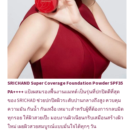
SRICHAND Super Coverage Foundation Powder SPF35
PA++++
แป้งผสมรองพื้นงานแมทต์ เป็นรุ่นที่ปกปิดดีที่สุด
ของ SRICHAD ช่วยปกปิดผิวระดับปานกลางถึงสูง ควบคุม
ความมัน กันน้ำ กันเหงื่อ เหมาะสำหรับผู้ที่ต้องการกลบมิด
ทุกรอย ให้ผิวสวยเป๊ะ มอบงานผิวเนียนกริบเสมือนสร้างผิว
ใหม่ เผยผิวสวยสมบูรณ์แบบมั่นใจได้ทุกๆ วัน