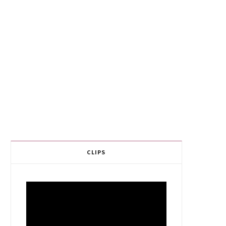
CLIPS
Video
Player