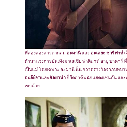
พี่สองสองสาวตากลม
อะมานิ
และ
อะเลยะ ชาริฟาห์
เ
ตำนานวงการบันเทิงมาเลเซีย ฟาติมาห์ อาบู บาคาร์ ที
เป็นแม่ โดยเฉพาะ อะมานิ นั้น กวาดรางวัลจากบทบาท
อะลีย์ชา
และ
อัลยาน่า
ก็ยึดอาชีพนักแสดงเช่นกัน และตอ
เขาด้วย