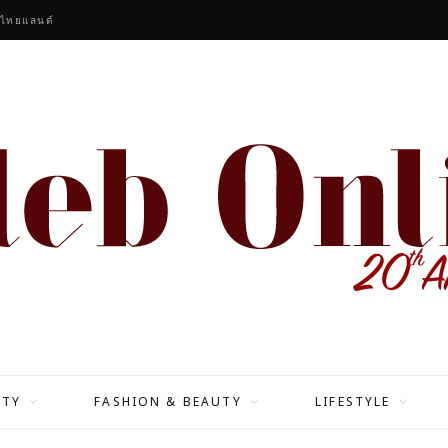
หกหนุ่ม K-POP ‘BOYNEXTDOOR’ นั่งแท่น GLOBAL BRAND AMBASSADORS UNDER ARMOUR
ITY
FASHION & BEAUTY
LIFESTYLE