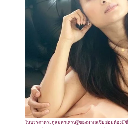
ในบรรดาตระกูลมหาเศรษฐีของมาเลเซีย ย่อมต้องมีชื่อ