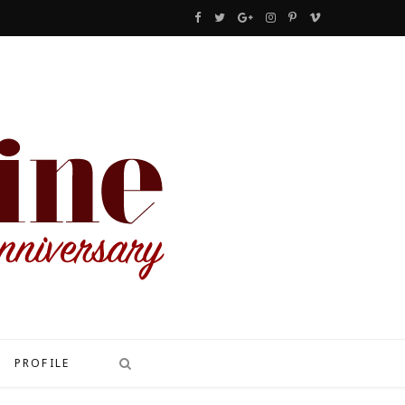
F
T
G
I
P
V
a
w
o
n
i
i
c
i
o
s
n
m
e
t
g
t
t
e
b
t
l
a
e
o
o
e
e
g
r
o
r
P
r
e
k
l
a
s
u
m
t
s
PROFILE