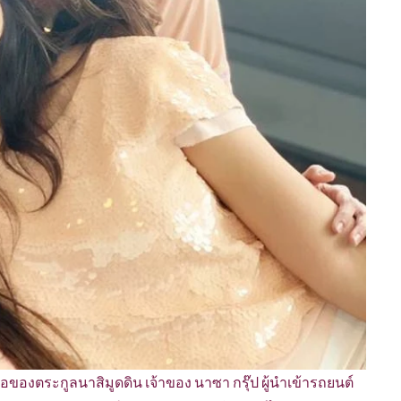
ของตระกูลนาสิมูดดิน เจ้าของ นาซา กรุ๊ป ผู้นำเข้ารถยนต์