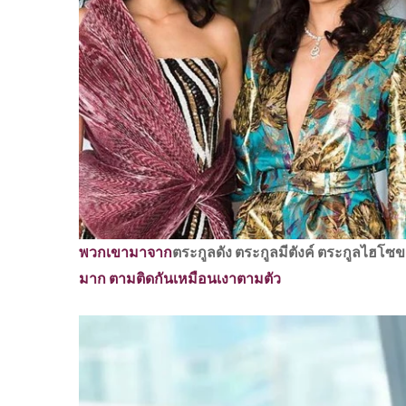
พวกเขามาจาก
ตระกูลดัง ตระกูลมีตังค์ ตระกูลไฮโซ
มาก ตามติดกันเหมือนเงาตามตัว