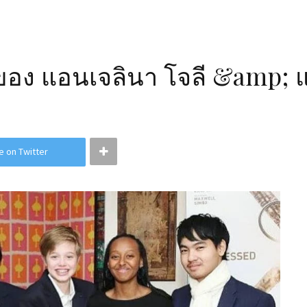
งกันของ แอนเจลินา โจลี &amp; 
e on Twitter