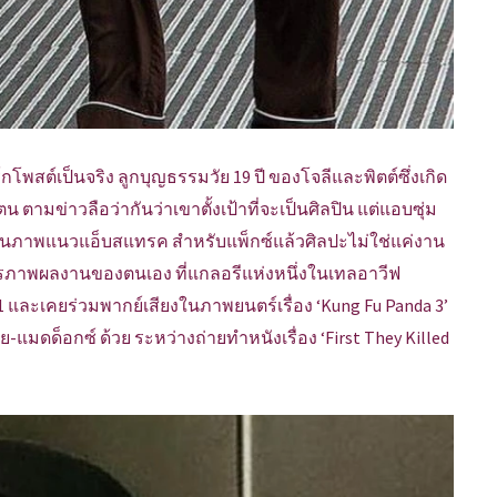
พสต์เป็นจริง ลูกบุญธรรมวัย 19 ปี ของโจลีและพิตต์ซึ่งเกิด
ตามข่าวลือว่ากันว่าเขาตั้งเป้าที่จะเป็นศิลปิน แต่แอบซุ่ม
านภาพแนวแอ็บสแทรค สำหรับแพ็กซ์แล้วศิลปะไม่ใช่แค่งาน
รภาพผลงานของตนเอง ที่แกลอรีแห่งหนึ่งในเทลอาวีฟ
1 และเคยร่วมพากย์เสียงในภาพยนตร์เรื่อง ‘Kung Fu Panda 3’
-แมดด็อกซ์ ด้วย ระหว่างถ่ายทำหนังเรื่อง ‘First They Killed