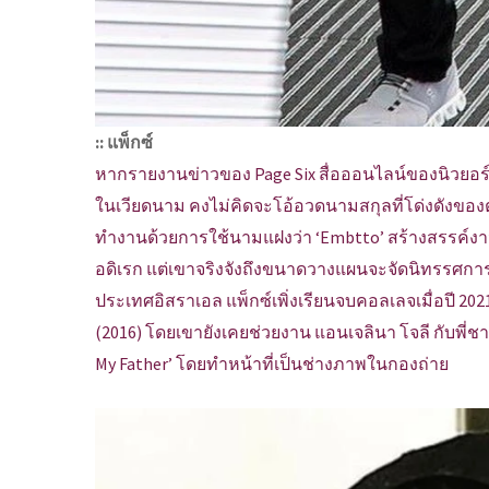
:: แพ็กซ์
หากรายงานข่าวของ Page Six สื่อออนไลน์ของนิวยอร์กโ
ในเวียดนาม คงไม่คิดจะโอ้อวดนามสกุลที่โด่งดังของตน 
ทำงานด้วยการใช้นามแฝงว่า ‘Embtto’ สร้างสรรค์ง
อดิเรก แต่เขาจริงจังถึงขนาดวางแผนจะจัดนิทรรศกา
ประเทศอิสราเอล แพ็กซ์เพิ่งเรียนจบคอลเลจเมื่อปี 202
(2016) โดยเขายังเคยช่วยงาน แอนเจลินา โจลี กับพี่ชาย
My Father’ โดยทำหน้าที่เป็นช่างภาพในกองถ่าย