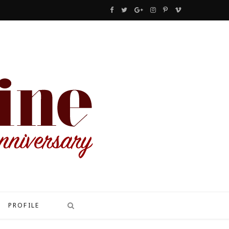
F
T
G
I
P
V
a
w
o
n
i
i
c
i
o
s
n
m
e
t
g
t
t
e
b
t
l
a
e
o
o
e
e
g
r
o
r
P
r
e
k
l
a
s
u
m
t
s
PROFILE