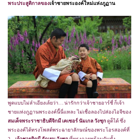
พระประสูติกาลของ
เจ้าชายพระองค์ใหม่แห่งภูฏาน
พูดแบบไม่ลำเอียงเล้ยว่า… น่ารักกว่าเจ้าชายอาร์ชี่ ก็เจ้า
ชายแห่งภูฏานพระองค์นี้นี่แหละ ไม่เชื่อลองไปส่องไอจีของ
สมเด็จพระราชาธิบดีจิกมี เคเซอร์ นัมเกล วังชุก
ดูด็ได้ ซึ่ง
พระองค์ได้ทรงโพสต์พระฉายาลักษณ์ของพระโอรสองค์ที่
2 —
เจ้าชายจิกมี อักเยน วังชุก
ที่ทรงฉายพร้อมกันทั้ง