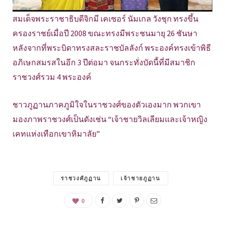
สมเด็จพระราชาธิบดีจิกมี เคเซอร์ นัมเกล วังชุก ทรงขึ้น
ครองราชย์เมื่อปี 2008 ขณะทรงมีพระชนมายุ 26 ชันษา
หลังจากที่พระบิดาทรงสละราชบัลลังก์ พระองค์ทรงเข้าพิธี
อภิเษกสมรสในอีก 3 ปีต่อมา จนกระทั่งบัดนี้ที่มีสมาชิก
ราชวงศ์รวม 4 พระองค์
ชาวภูฏานภาคภูมิใจในราชวงศ์ของตัวเองมาก พวกเขา
มองภาพราชวงศ์เป็นดังเช่น “เจ้าชายวิลเลียมและเจ้าหญิง
เคทแห่งเทือกเขาหิมาลัย”
ราชวงศ์ภูฏาน
เจ้าชายภูฏาน
0