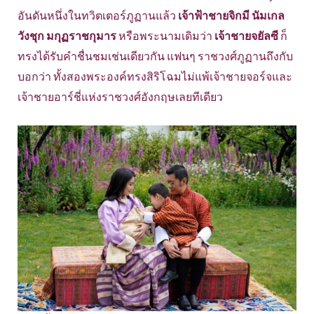
อันดันหนึ่งในทวิตเตอร์ภูฏานแล้ว
เจ้าฟ้าชายจิกมี นัมเกล
วังชุก มกุฏราชกุมาร
หรือพระนามเดิมว่า
เจ้าชายจยัลซี
ก็
ทรงได้รับคำชื่นชมเช่นเดียวกัน แฟนๆ ราชวงศ์ภูฏานถึงกับ
บอกว่า ทั้งสองพระองค์ทรงสิริโฉมไม่แพ้เจ้าชายจอร์จและ
เจ้าชายอาร์ชี่แห่งราชวงศ์อังกฤษเลยทีเดียว