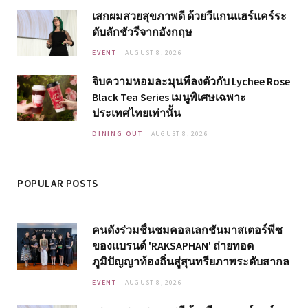
เสกผมสวยสุขภาพดี ด้วยวีแกนแฮร์แคร์ระ
ดับลักชัวรีจากอังกฤษ
EVENT
AUGUST 8, 2026
จิบความหอมละมุนที่ลงตัวกับ Lychee Rose
Black Tea Series เมนูพิเศษเฉพาะ
ประเทศไทยเท่านั้น
DINING OUT
AUGUST 8, 2026
POPULAR POSTS
คนดังร่วมชื่นชมคอลเลกชันมาสเตอร์พีซ
ของแบรนด์ 'RAKSAPHAN' ถ่ายทอด
ภูมิปัญญาท้องถิ่นสู่สุนทรียภาพระดับสากล
EVENT
AUGUST 8, 2026