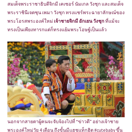
สมเด็จพระราชาธิบดีจิกมี เคเซอร์ นัมเกล วังชุก และสมเด็จ
พระราชินีเจตชุน เพมา วังชุก ทรงแชร์พระฉายาลักษณ์ของ
พระโอรสพระองค์ใหม่
เจ้าชายจิกมี อักเยน วังชุก
ที่แม้จะ
ทรงเป็นเพียงทารกแต่ก็ทรงแย้มพระโอษฐ์เป็นแล้ว
นอกจากสายตาผู้คนจะจับจ้องไปที่ “ข่าวดี” อย่างเจ้าชาย
พระองค์ใหม่วัย 4 เดือน ถึงขั้นมีแฮชแท็กฮิต #cutebaby ขึ้น