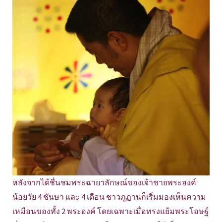
หลังจากได้ชื่นชมพระฉายาลักษณ์ของเจ้าชายพระองค์
น้อยวัย 4 ชันษา และ 4 เดือน ชาวภูฏานก็เริ่มมองเห็นความ
เหมือนของทั้ง 2 พระองค์ โดยเฉพาะเมื่อทรงแย้มพระโอษฐ์