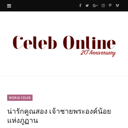
F
T
G
I
P
V
a
w
o
n
i
i
c
i
o
s
n
m
e
t
g
t
t
e
b
t
l
a
e
o
o
e
e
g
r
o
r
P
r
e
k
l
a
s
u
m
t
WORLD CELEB
น่ารักคูณสอง เจ้าชายพระองค์น้อย
s
แห่งภูฏาน