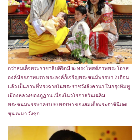
กว่าสมเด็จพระราชาธิบดีจิกมี จะทรงโพสต์ภาพพระโอรส
องค์น้อยภาพแรก พระองค์ก็เจริญพระชนม์พรรษา 2 เดือน
แล้ว เป็นภาพที่ทรงฉายในพระราชวังลิงคานา ในกรุงทิมพู
เมืองหลวงของภูฏาน เนื่องในวโรกาสวันเฉลิม
พระชนมพรรษาครบ 30 พรรษา ของสมเด็จพระราชินีเจต
ชุน เพมา วังชุก