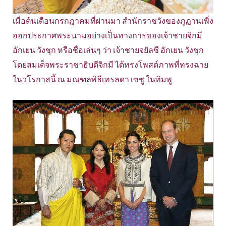
เมื่อต้นเดือนกรกฎาคมที่ผ่านมา สำนักราชวังของภูฏานเพิ่ง
ออกประกาศพระนามอย่างเป็นทางการของเจ้าชายจิกมี
อักเยน วังชุก หรือชื่อเล่นๆ ว่า เจ้าชายจยัลซี อักเยน วังชุก
โดยสมเด็จพระราชาธิบดีจิกมี ได้ทรงโพสต์ภาพที่ทรงฉาย
ในวโรกาสนี้ ณ มณฑลพิธีเทรลดา เซชู ในทิมพู