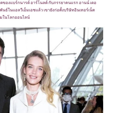
ยคนโตของแบร์กนารด์ อาร์โนลต์ กับภรรยาคนแรก อานน์ เดอ
นแอลวีเอ็มเอชแล้ว เขายังก่อตั้งบริษัทอินเทอร์เน็ต
นเนมในโลกออนไลน์