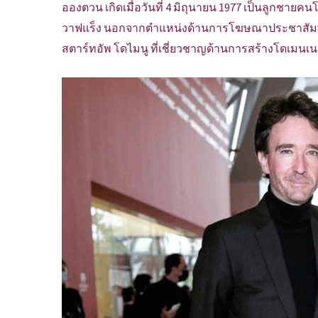
อองตวน เกิดเมื่อวันที่ 4 มิถุนายน 1977 เป็นลูกชา
วาฟแร็ง นอกจากตำแหน่งด้านการโฆษณาประชาสัมพันธ์ใ
สตาร์ทอัพ โดไมนู ที่เชี่ยวชาญด้านการสร้างโดเม