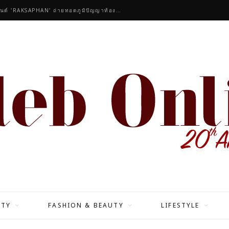
คนดังร่วมชื่นชมคอลเลกชันมาสเตอร์พีซของแบรนด์ 'RAKSAPHAN' ถ่ายทอดภูมิปัญญาท้องถิ่นสู่สุนทรียภาพระดับสากล
ITY
FASHION & BEAUTY
LIFESTYLE