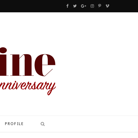
F
T
G
I
P
V
a
w
o
n
i
i
c
i
o
s
n
m
e
t
g
t
t
e
b
t
l
a
e
o
o
e
e
g
r
o
r
P
r
e
k
l
a
s
u
m
t
s
PROFILE