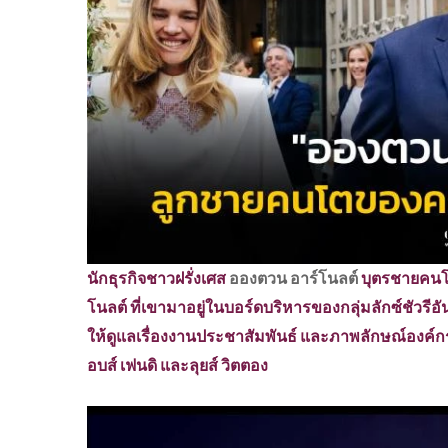
นักธุรกิจชาวฝรั่งเศส
อองตวน อาร์โนลต์
บุตรชายคนโต
โนลต์ ที่เขามาอยู่ในบอร์ดบริหารของกลุ่มลักซ์ชัวรีอ
ให้ดูแลเรื่องงานประชาสัมพันธ์ และภาพลักษณ์องค์กร
อบส์ เฟนดิ และลุยส์ วิตตอง