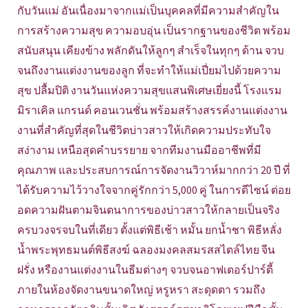
กับวันแม่ อันเนื่องมาจากแม่เป็นบุคคลที่มีความสำคัญใน
การสร้างความสุข ความอบอุ่น เป็นรากฐานของชีวิต พร้อม
สนับสนุน เคียงข้าง พลักดันให้ลูกๆ สำเร็จในทุกๆ ด้าน จวบ
จนถึงงานแต่งงานของลูก ที่จะทำให้แม่เปี่ยมไปด้วยความ
สุข ปลื้มปิติ งานวันแห่งความสุขแสนพิเศษเยี่ยงนี้ โรงแรม
มิราเคิล แกรนด์ คอนเวนชั่น พร้อมสร้างสรรค์งานแต่งงาน
งานที่สำคัญที่สุดในชีวิตบ่าวสาวให้เกิดความประทับใจ
สง่างาม เหนือสุดคำบรรยาย จากทีมงานมืออาชีพที่มี
คุณภาพ และประสบการณ์การจัดงานวิวาห์มากกว่า 20 ปี ที่
ได้รับความไว้วางใจจากคู่รักกว่า 5,000 คู่ ในการดีไซน์ ต่อย
อดความฝันตามจินตนาการของบ่าวสาวให้กลายเป็นจริง
ครบวงจรจบในที่เดียว ตั้งแต่พิธีเช้า หมั้น ยกน้ำชา พิธีหลั่ง
น้ำพระพุทธมนต์พิธีสงฆ์ ฉลองมงคลสมรสสไตล์ไทย จีน
ฝรั่ง หรืองานแต่งงานในธีมต่างๆ จวบจนอาฟเตอร์ปาร์ตี้
ภายในห้องจัดงานขนาดใหญ่ หรูหรา สะดุดตา รวมถึง