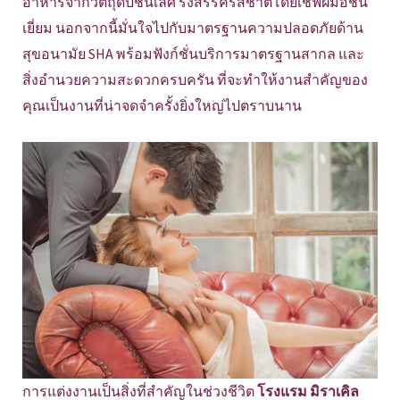
อาหารจากวัตถุดิบชั้นเลิศ รังสรรค์รสชาติโดยเชฟฝีมือชั้น
เยี่ยม นอกจากนี้มั่นใจไปกับมาตรฐานความปลอดภัยด้าน
สุขอนามัย SHA พร้อมฟังก์ชั่นบริการมาตรฐานสากล และ
สิ่งอำนวยความสะดวกครบครัน ที่จะทำให้งานสำคัญของ
คุณเป็นงานที่น่าจดจำครั้งยิ่งใหญ่ไปตราบนาน
การแต่งงานเป็นสิ่งที่สำคัญในช่วงชีวิต
โรงแรม มิราเคิล