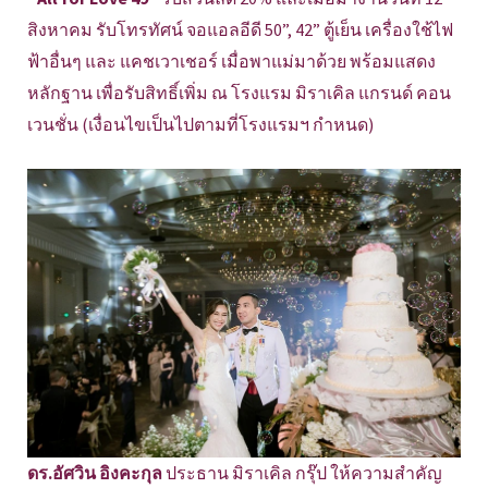
สิงหาคม รับโทรทัศน์ จอแอลอีดี 50”, 42” ตู้เย็น เครื่องใช้ไฟ
ฟ้าอื่นๆ และ แคชเวาเชอร์ เมื่อพาแม่มาด้วย พร้อมแสดง
หลักฐาน เพื่อรับสิทธิ์เพิ่ม ณ โรงแรม มิราเคิล แกรนด์ คอน
เวนชั่น (เงื่อนไขเป็นไปตามที่โรงแรมฯ กำหนด)
ดร.อัศวิน อิงคะกุล
ประธาน มิราเคิล กรุ๊ป ให้ความสำคัญ