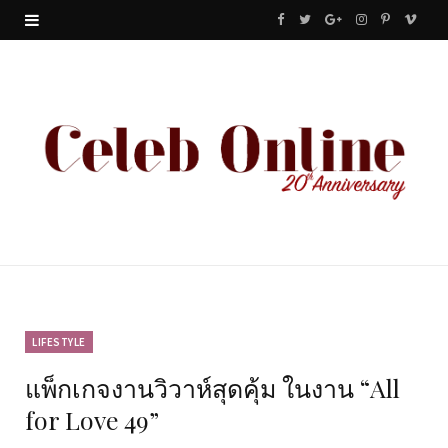
F
T
G
I
P
V
a
w
o
n
i
i
c
i
o
s
n
m
e
t
g
t
t
e
b
t
l
a
e
o
o
e
e
g
r
o
r
P
r
e
k
l
a
s
u
m
t
LIFESTYLE
แพ็กเกจงานวิวาห์สุดคุ้ม ในงาน “All
s
for Love 49”