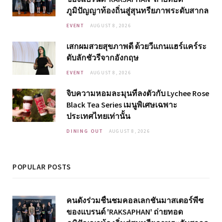
ภูมิปัญญาท้องถิ่นสู่สุนทรียภาพระดับสากล
EVENT
AUGUST 8, 2026
เสกผมสวยสุขภาพดี ด้วยวีแกนแฮร์แคร์ระ
ดับลักชัวรีจากอังกฤษ
EVENT
AUGUST 8, 2026
จิบความหอมละมุนที่ลงตัวกับ Lychee Rose
Black Tea Series เมนูพิเศษเฉพาะ
ประเทศไทยเท่านั้น
DINING OUT
AUGUST 8, 2026
POPULAR POSTS
คนดังร่วมชื่นชมคอลเลกชันมาสเตอร์พีซ
ของแบรนด์ 'RAKSAPHAN' ถ่ายทอด