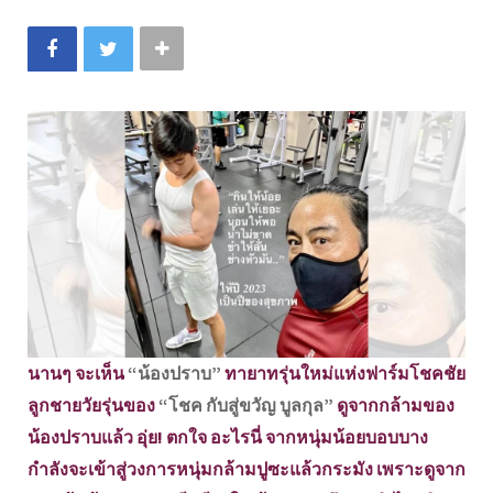
นานๆ จะเห็น
“น้องปราบ”
ทายาทรุ่นใหม่แห่งฟาร์มโชคชัย
ลูกชายวัยรุ่นของ
“โชค กับสู่ขวัญ บูลกุล”
ดูจากกล้ามของ
น้องปราบแล้ว อุ่ย! ตกใจ อะไรนี่ จากหนุ่มน้อยบอบบาง
กำลังจะเข้าสู่วงการหนุ่มกล้ามปูซะแล้วกระมัง เพราะดูจาก