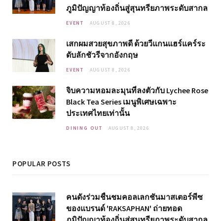
ภูมิปัญญาท้องถิ่นสู่สุนทรียภาพระดับสากล
EVENT
AUGUST 8, 2026
เสกผมสวยสุขภาพดี ด้วยวีแกนแฮร์แคร์ระ
ดับลักชัวรีจากอังกฤษ
EVENT
AUGUST 8, 2026
จิบความหอมละมุนที่ลงตัวกับ Lychee Rose
Black Tea Series เมนูพิเศษเฉพาะ
ประเทศไทยเท่านั้น
DINING OUT
AUGUST 8, 2026
POPULAR POSTS
คนดังร่วมชื่นชมคอลเลกชันมาสเตอร์พีซ
ของแบรนด์ 'RAKSAPHAN' ถ่ายทอด
ภูมิปัญญาท้องถิ่นสู่สุนทรียภาพระดับสากล