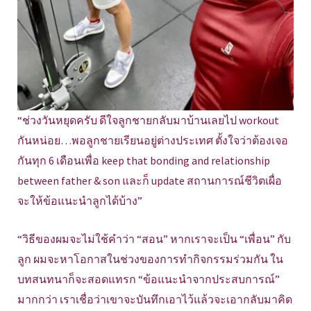
“ช่วงวันหยุดครับ ดีใจลูกชายกลับมาบ้านเลยไป workout
กันหน่อย…พอลูกชายเรียนอยู่ต่างประเทศ ตั้งใจว่าต้องเจอ
กันทุก 6 เดือนเพื่อ keep that bonding and relationship
between father & son และก็ update สถานการณ์ชีวิตเผื่อ
จะให้ข้อแนะนำลูกได้บ้าง”
“วิธีของผมจะไม่ใช้คำว่า “สอน” หากเราจะเป็น “เพื่อน” กับ
ลูก ผมจะหาโอกาสในช่วงของการทำกิจกรรมร่วมกัน ใน
บทสนทนาก็จะสอดแทรก “ข้อแนะนำจากประสบการณ์”
มากกว่า เราเชื่อว่าเขาจะบันทึกเอาไว้แล้วจะเอากลับมาคิด