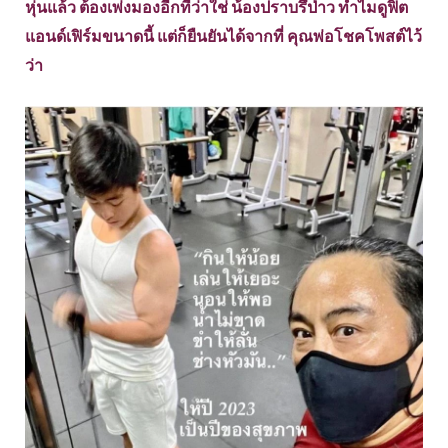
หุ่นแล้ว ต้องเพ่งมองอีกทีว่าใช่ น้องปราบรึป่าว ทำไมดูฟิต
แอนด์เฟิร์มขนาดนี้ แต่ก็ยืนยันได้จากที่ คุณพ่อโชคโพสต์ไว้
ว่า