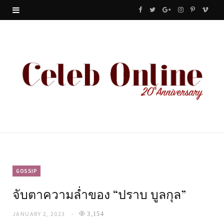
F
T
G
I
P
V
a
w
o
n
i
i
c
i
o
s
n
m
e
t
g
t
t
e
b
t
l
a
e
o
o
e
e
g
r
o
r
P
r
e
k
l
a
s
u
m
t
GOSSIP
จับตาความล่ำของ “ปราบ บูลกุล”
s
JANUARY 2, 2023
3,154