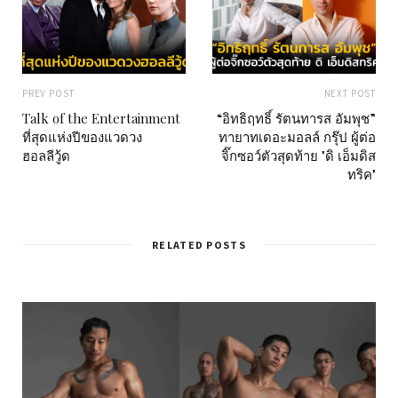
PREV POST
NEXT POST
Talk of the Entertainment
“อิทธิฤทธิ์ รัตนทารส อัมพุช”
ที่สุดแห่งปีของแวดวง
ทายาทเดอะมอลล์ กรุ๊ป ผู้ต่อ
ฮอลลีวู้ด
จิ๊กซอว์ตัวสุดท้าย "ดิ เอ็มดิส
ทริค"
RELATED POSTS