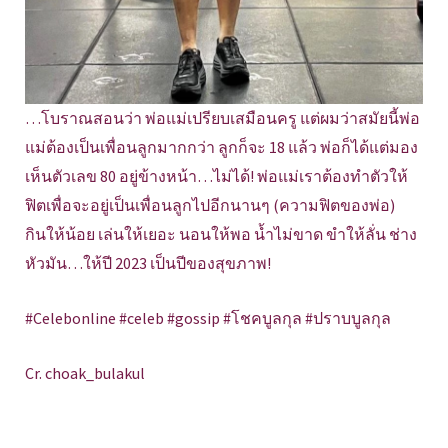
…โบราณสอนว่า พ่อแม่เปรียบเสมือนครู แต่ผมว่าสมัยนี้พ่อ
แม่ต้องเป็นเพื่อนลูกมากกว่า ลูกก็จะ 18 แล้ว พ่อก็ได้แต่มอง
เห็นตัวเลข 80 อยู่ข้างหน้า…ไม่ได้! พ่อแม่เราต้องทำตัวให้
ฟิตเพื่อจะอยู่เป็นเพื่อนลูกไปอีกนานๆ (ความฟิตของพ่อ)
กินให้น้อย เล่นให้เยอะ นอนให้พอ น้ำไม่ขาด ขำให้ลั่น ช่าง
หัวมัน…ให้ปี 2023 เป็นปีของสุขภาพ!
#Celebonline #celeb #gossip #โชคบูลกุล #ปราบบูลกุล
Cr. choak_bulakul