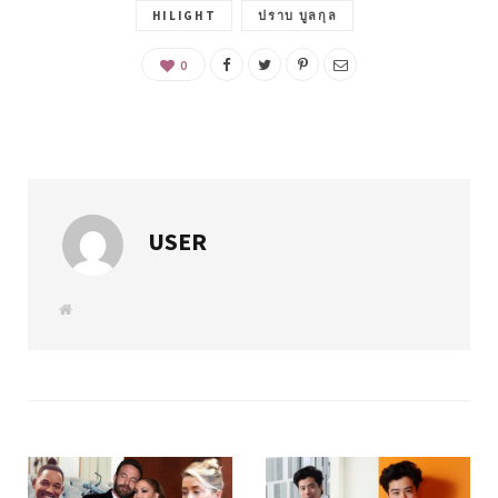
HILIGHT
ปราบ บูลกุล
0
USER
W
e
b
s
i
t
e