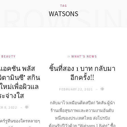
BROWSIN
TAG
WATSONS
n
BEAUTY
In
WHAT'S NEWS
แอคชัน พลัส
ชิ้นที่สอง 1 บาท กลับมา
วิตามินซี" สกิน
อีกครั้ง!!
ใหม่เพื่อผิวแล
FEBRUARY 22, 2021
ระจ่างใส
กลับมาไวเหมือนติดสปีด! วัตสัน ผู้นำ
R 8, 2022
ร้านเพื่อสุขภาพและความงามอันดับ
หนึ่งของประเทศไทย ส่งโปรปัง
นแคร์รูทีนของใครหลายๆ
ต้อนรับปีวัวด้วย “Watsons 1 Baht” ซื้อ