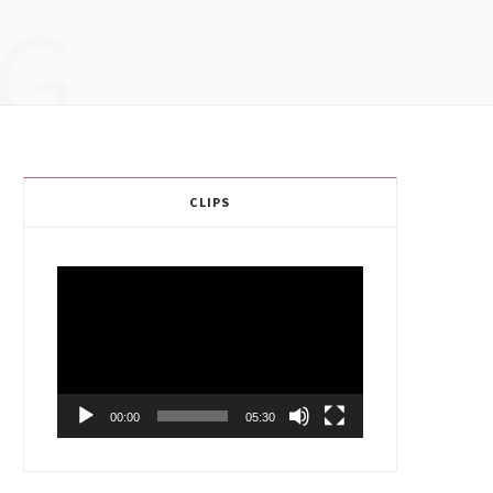
G
CLIPS
Video
Player
00:00
05:30