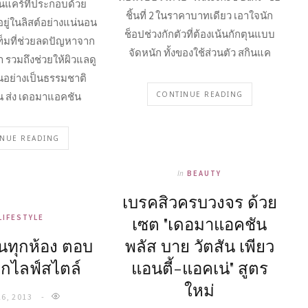
ินแคร์ที่ประกอบด้วย
ชิ้นที่ 2 ในราคาบาทเดียว เอาใจนัก
ดอยู่ในลิสต์อย่างแน่นอน
ช็อปช่วงกักตัวที่ต้องเน้นกักตุนแบบ
ท็มที่ช่วยลดปัญหาจาก
จัดหนัก ทั้งของใช้ส่วนตัว สกินแค
รวมถึงช่วยให้ผิวแลดู
้นอย่างเป็นธรรมชาติ
CONTINUE READING
สัน ส่ง เดอมาแอคชัน
NUE READING
In
BEAUTY
เบรคสิวครบวงจร ด้วย
LIFESTYLE
เซต "เดอมาแอคชัน
ในทุกห้อง ตอบ
พลัส บาย วัตสัน เพียว
กไลฟ์สไตล์
แอนตี้-แอคเน่" สูตร
ใหม่
26, 2013