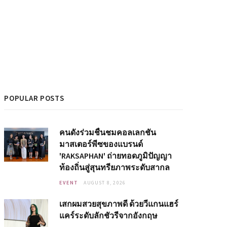
POPULAR POSTS
คนดังร่วมชื่นชมคอลเลกชัน
มาสเตอร์พีซของแบรนด์
'RAKSAPHAN' ถ่ายทอดภูมิปัญญา
ท้องถิ่นสู่สุนทรียภาพระดับสากล
EVENT
AUGUST 8, 2026
เสกผมสวยสุขภาพดี ด้วยวีแกนแฮร์
แคร์ระดับลักชัวรีจากอังกฤษ