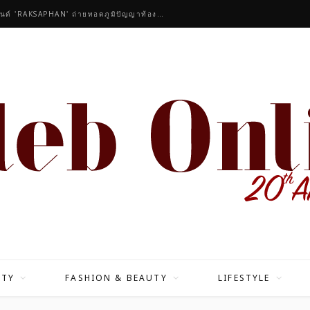
คนดังร่วมชื่นชมคอลเลกชันมาสเตอร์พีซของแบรนด์ 'RAKSAPHAN' ถ่ายทอดภูมิปัญญาท้องถิ่นสู่สุนทรียภาพระดับสากล
ITY
FASHION & BEAUTY
LIFESTYLE