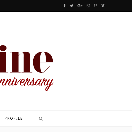
F
T
G
I
P
V
a
w
o
n
i
i
c
i
o
s
n
m
e
t
g
t
t
e
b
t
l
a
e
o
o
e
e
g
r
o
r
P
r
e
k
l
a
s
u
m
t
s
PROFILE