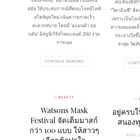
EMSPHERE’ ที่มาพร้อมดีไซนที่่ทัน
คน ต้องมีสก
สมัย ให้ประสบการณ์ที่ตอบโจทย์ไลฟ์
“วิตามินซี” ติ
สไตล์ยุคใหม่ เน้นความรวดเร็ว
เพราะเป็นไอเ
สะดวกสบาย โดยมี 'อแมนด้า ออ
ความหมองคล้ำ 
บดัม' มิสยูนิเวิร์สไทยแลนด์ 2563 ร่วม
กระจ่างใสขึ
การเฉล
ล่าสุด วัต
CONTINUE READING
CONTI
In
BEAUTY
In
Watsons Mask
อยู่ครบ
Festival จัดเต็มมาสก์
สนองทุ
กว่า 100 แบบ ให้สาวๆ
APRIL 