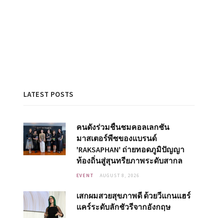
LATEST POSTS
คนดังร่วมชื่นชมคอลเลกชัน
มาสเตอร์พีซของแบรนด์
'RAKSAPHAN' ถ่ายทอดภูมิปัญญา
ท้องถิ่นสู่สุนทรียภาพระดับสากล
EVENT
AUGUST 8, 2026
เสกผมสวยสุขภาพดี ด้วยวีแกนแฮร์
แคร์ระดับลักชัวรีจากอังกฤษ