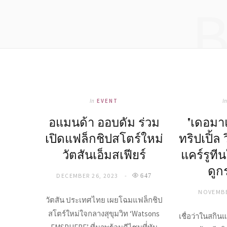
In
EVENT
I
อแมนด้า ออบดัม ร่วม
"เดอมา
เปิดแฟล็กชิปสโตร์ใหม่
ทริปเปิ้ล 
วัตสันเอ็มสเฟียร์
แคร์รูทีน
ดูก
DECEMBER 26, 2023
647
NOVEMBE
วัตสัน ประเทศไทย เผยโฉมแฟล็กชิป
สโตร์ใหม่ใจกลางสุขุมวิท ‘Watsons
เชื่อว่าในสกิ