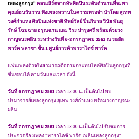
เพลงลูกกรุง”
คอนเสิร์ตจากทัพศิลปินระดับตำนานที่จะพา
คุณย้อนวันวาน ฟังเพลงหวานในความทรงจำ นำโดย สุเทพ
วงศ์กำแหง ศิลปินแห่งชาติ ทิพย์วัลย์ ปิ่นภิบาล วินัย พันธุ
รักษ์ โฉมฉาย อรุณฉาน และ วิระ บำรุงศรี พร้อมด้วยวง
กาญจนะผลิน ระหว่างวันที่ 6-8 กรกฎาคม 2561 ณ รอยัล
พาร์ค พลาซา ชั้น 1 ศูนย์การค้าพาราไดซ์ พาร์ค
แฟนเพลงตัวจริงสามารถติดตามกระทบไหล่ศิลปินลูกกรุงที่
ชื่นชอบได้ ตามวันและเวลา ดังนี้
วันที่ 6 กรกฎาคม 2561
เวลา 13.00 น. เป็นต้นไป พบ
ปรมาจารย์เพลงลูกกรุง สุเทพ วงศ์กำแหง พร้อมวงกาญจนะ
ผลิน
วันที่ 7 กรกฎาคม 2561
เวลา 13.00 น.เป็นต้นไป รับชมการ
ประกวดร้องเพลง “พาราไดซ์ พาร์ค เพลินเพลงลูกกรุง”