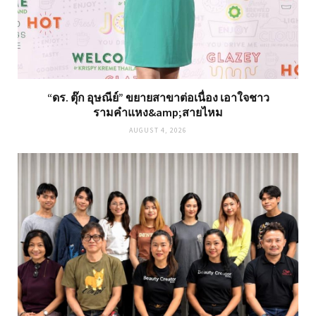
“ดร. ตุ๊ก อุษณีย์” ขยายสาขาต่อเนื่อง เอาใจชาว
รามคำแหง&amp;สายไหม
AUGUST 4, 2026