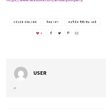
CELEB ONLINE
จิตอาสา
ลอรีอัล ซิติเซ่น เดย์
0
USER
W
e
b
s
i
t
e