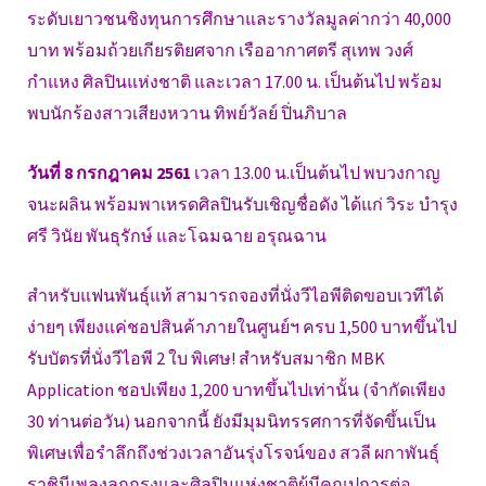
ระดับเยาวชนชิงทุนการศึกษาและรางวัลมูลค่ากว่า 40,000
บาท พร้อมถ้วยเกียรติยศจาก เรืออากาศตรี สุเทพ วงศ์
กำแหง ศิลปินแห่งชาติ และเวลา 17.00 น. เป็นต้นไป พร้อม
พบนักร้องสาวเสียงหวาน ทิพย์วัลย์ ปิ่นภิบาล
วันที่ 8 กรกฎาคม 2561
เวลา 13.00 น.เป็นต้นไป พบวงกาญ
จนะผลิน พร้อมพาเหรดศิลปินรับเชิญชื่อดัง ได้แก่ วิระ บำรุง
ศรี วินัย พันธุรักษ์ และโฉมฉาย อรุณฉาน
สำหรับแฟนพันธุ์แท้ สามารถจองที่นั่งวีไอพีติดขอบเวทีได้
ง่ายๆ เพียงแค่ชอปสินค้าภายในศูนย์ฯ ครบ 1,500 บาทขึ้นไป
รับบัตรที่นั่งวีไอพี 2 ใบ พิเศษ! สำหรับสมาชิก MBK
Application ชอปเพียง 1,200 บาทขึ้นไปเท่านั้น (จำกัดเพียง
30 ท่านต่อวัน) นอกจากนี้ ยังมีมุมนิทรรศการที่จัดขึ้นเป็น
พิเศษเพื่อรำลึกถึงช่วงเวลาอันรุ่งโรจน์ของ สวลี ผกาพันธุ์
ราชินีเพลงลูกกรุงและศิลปินแห่งชาติผู้มีคุณูปการต่อ