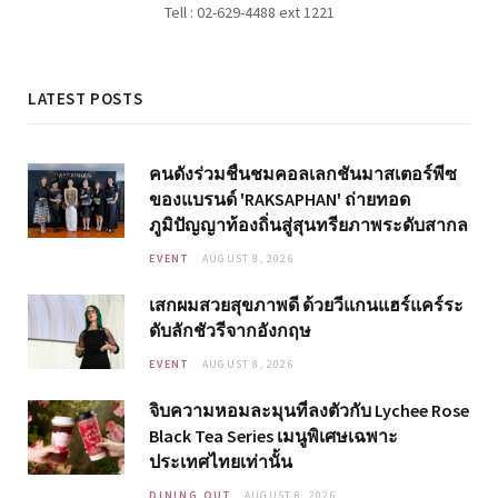
Tell : 02-629-4488 ext 1221
LATEST POSTS
คนดังร่วมชื่นชมคอลเลกชันมาสเตอร์พีซ
ของแบรนด์ 'RAKSAPHAN' ถ่ายทอด
ภูมิปัญญาท้องถิ่นสู่สุนทรียภาพระดับสากล
EVENT
AUGUST 8, 2026
เสกผมสวยสุขภาพดี ด้วยวีแกนแฮร์แคร์ระ
ดับลักชัวรีจากอังกฤษ
EVENT
AUGUST 8, 2026
จิบความหอมละมุนที่ลงตัวกับ Lychee Rose
Black Tea Series เมนูพิเศษเฉพาะ
ประเทศไทยเท่านั้น
DINING OUT
AUGUST 8, 2026