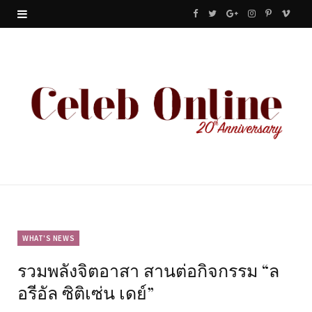
F
T
G
I
P
V
a
w
o
n
i
i
c
i
o
s
n
m
e
t
g
t
t
e
b
t
l
a
e
o
o
e
e
g
r
o
r
P
r
e
k
l
a
s
u
m
t
WHAT'S NEWS
รวมพลังจิตอาสา สานต่อกิจกรรม “ล
s
อรีอัล ซิติเซ่น เดย์”