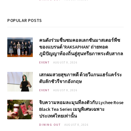
POPULAR POSTS
คนดังร่วมชื่นชมคอลเลกชันมาสเตอร์พีซ
ของแบรนด์ 'RAKSAPHAN' ถ่ายทอด
ภูมิปัญญาท้องถิ่นสู่สุนทรียภาพระดับสากล
EVENT
AUGUST 8, 2026
เสกผมสวยสุขภาพดี ด้วยวีแกนแฮร์แคร์ระ
ดับลักชัวรีจากอังกฤษ
EVENT
AUGUST 8, 2026
จิบความหอมละมุนที่ลงตัวกับ Lychee Rose
Black Tea Series เมนูพิเศษเฉพาะ
ประเทศไทยเท่านั้น
DINING OUT
AUGUST 8, 2026