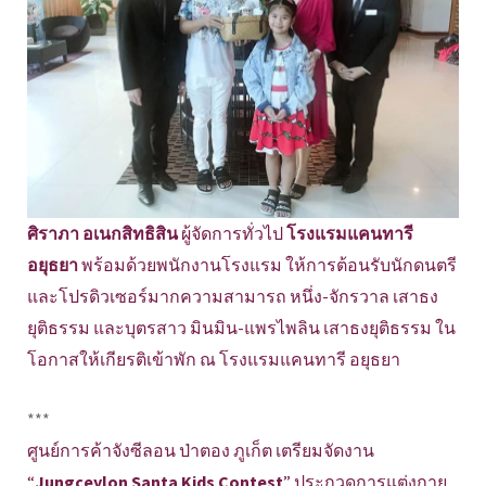
ศิราภา อเนกสิทธิสิน
ผู้จัดการทั่วไป
โรงแรมแคนทารี
อยุธยา
พร้อมด้วยพนักงานโรงแรม ให้การต้อนรับนักดนตรี
และโปรดิวเซอร์มากความสามารถ หนึ่ง-จักรวาล เสาธง
ยุติธรรม และบุตรสาว มินมิน-แพรไพลิน เสาธงยุติธรรม ใน
โอกาสให้เกียรติเข้าพัก ณ โรงแรมแคนทารี อยุธยา
***
ศูนย์การค้าจังซีลอน ป่าตอง ภูเก็ต เตรียมจัดงาน
“
Jungceylon Santa Kids Contest
” ประกวดการแต่งกาย