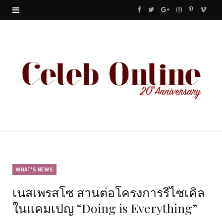
F
T
G
I
P
V
a
w
o
n
i
i
c
i
o
s
n
m
e
t
g
t
t
e
b
t
l
a
e
o
o
e
e
g
r
o
r
P
r
e
k
l
a
s
u
m
t
WHAT'S NEWS
เนสเพรสโซ สานต่อโครงการรีไซเคิล
s
ในแคมเปญ “Doing is Everything”