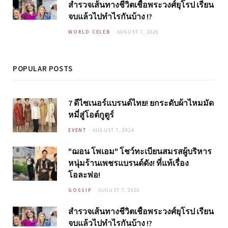
สำรวจเส้นทางชีวิตเชื้อพระวงศ์ยุโรป เรียน
จบแล้วไปทำไรกันบ้าง !?
WORLD CELEB
AUGUST 7, 2026
POPULAR POSTS
7 ดีไซเนอร์แบรนด์ไทย! ยกระดับผ้าไหมมัด
หมี่สู่โอต์กูตูร์
EVENT
AUGUST 7, 2026
"ฌอน โพเอม" โชว์ทะเบียนสมรสผู้บริหาร
หนุ่มร้านเพชรแบรนด์ดัง! ที่แท้เรื่อง
โอละพ่อ!
GOSSIP
AUGUST 7, 2026
สำรวจเส้นทางชีวิตเชื้อพระวงศ์ยุโรป เรียน
จบแล้วไปทำไรกันบ้าง !?