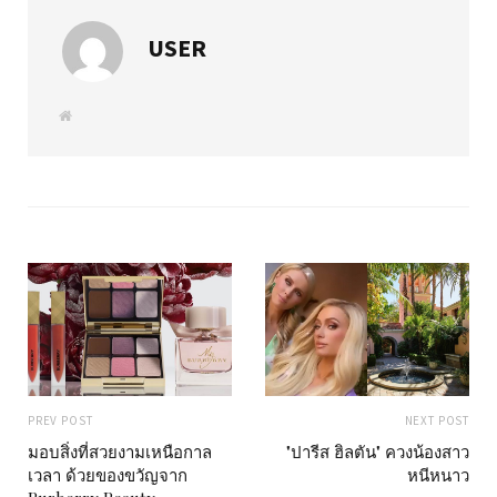
USER
W
e
b
s
i
t
e
PREV POST
NEXT POST
มอบสิ่งที่สวยงามเหนือกาล
"ปารีส ฮิลตัน" ควงน้องสาว
เวลา ด้วยของขวัญจาก
หนีหนาว