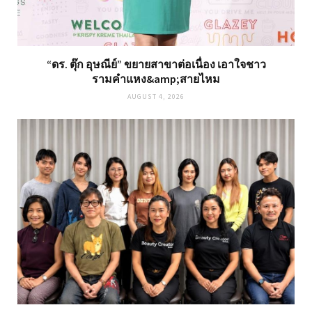
“ดร. ตุ๊ก อุษณีย์” ขยายสาขาต่อเนื่อง เอาใจชาว
รามคำแหง&amp;สายไหม
AUGUST 4, 2026