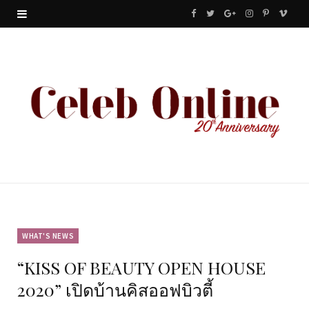
F
T
G
I
P
V
a
w
o
n
i
i
c
i
o
s
n
m
e
t
g
t
t
e
b
t
l
a
e
o
o
e
e
g
r
o
r
P
r
e
k
l
a
s
u
m
t
WHAT'S NEWS
“KISS OF BEAUTY OPEN HOUSE
s
2020” เปิดบ้านคิสออฟบิวตี้