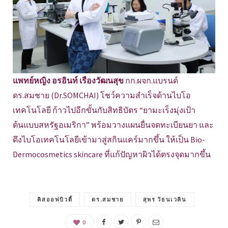
แพทย์หญิง อรอินท์ เรืองวัฒนสุข
กก.ผจก.แบรนด์
ดร.สมชาย (Dr.SOMCHAI) โชว์ความสำเร็จด้านไบโอ
เทคโนโลยี ก้าวไปอีกขั้นกับสิทธิบัตร “ยามะเร็งมุ่งเป้า
ต้นแบบสหรัฐอเมริกา” พร้อมวางแผนยื่นจดทะเบียนยา และ
ดึงไบโอเทคโนโลยีเข้ามาสู่สกินแคร์มากขึ้น ให้เป็น Bio-
Dermocosmetics skincare ที่แก้ปัญหาผิวได้ตรงจุดมากขึ้น
คิสออฟบิวตี้
ดร.สมชาย
สุพร วัธนเวคิน
0