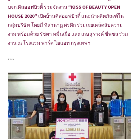
บจก.คิสออฟบิวตี้ ร่วมจัดงาน
“KISS OF BEAUTY OPEN
HOUSE 2020”
เปิดบ้านคิสออฟบิวตี้ แนะนำผลิตภัณฑ์ใน
กลุ่มบริษัท โดยมี ทิสานาฏ ศรศึก ร่วมเผยเคล็ดลับความ
งาม พร้อมด้วย รัชตา หมื่นเผือ และ เกษสุรางค์ ชีพชล ร่วม
งาน ณ โรงแรม พาร์ค ไฮแอท กรุงเทพฯ
***