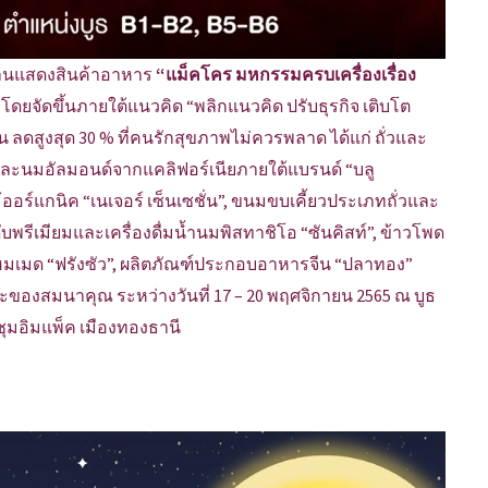
งานแสดงสินค้าอาหาร
“แม็คโคร มหกรรมครบเครื่องเรื่อง
)
โดยจัดขึ้นภายใต้แนวคิด “พลิกแนวคิด ปรับธุรกิจ เติบโต
 ลดสูงสุด 30 % ที่คนรักสุขภาพไม่ควรพลาด ได้แก่ ถั่วและ
 และนมอัลมอนด์จากแคลิฟอร์เนียภายใต้แบรนด์ “บลู
อร์แกนิค “เนเจอร์ เซ็นเซชั่น”, ขนมขบเคี้ยวประเภทถั่วและ
บพรีเมียมและเครื่องดื่มน้ำนมพิสทาชิโอ “ซันคิสท์”, ข้าวโพด
ตล์โฮมเมด “ฟรังซัว”, ผลิตภัณฑ์ประกอบอาหารจีน “ปลาทอง”
ะของสมนาคุณ ระหว่างวันที่ 17 – 20 พฤศจิกายน 2565 ณ บูธ
ชุมอิมแพ็ค เมืองทองธานี