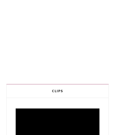
CLIPS
Video
Player