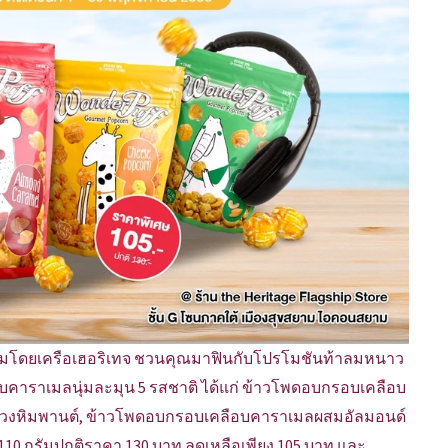
ยมโดยเครือเฮอริเทจ ชวนคุณมาฟินกับโปรโมชันท้าลมหนาว
อบคาราเมลนุ่มละมุน 5 รสชาติ ได้แก่ ข้าวโพดอบกรอบเคลือบ
วงหิมพานต์, ข้าวโพดอบกรอบเคลือบคาราเมลผสมอัลมอนด์
0 กรัมปกติราคา 130 บาท ลดเหลือเพียง 105 บาท และ