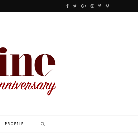
F
T
G
I
P
V
a
w
o
n
i
i
c
i
o
s
n
m
e
t
g
t
t
e
b
t
l
a
e
o
o
e
e
g
r
o
r
P
r
e
k
l
a
s
u
m
t
s
PROFILE