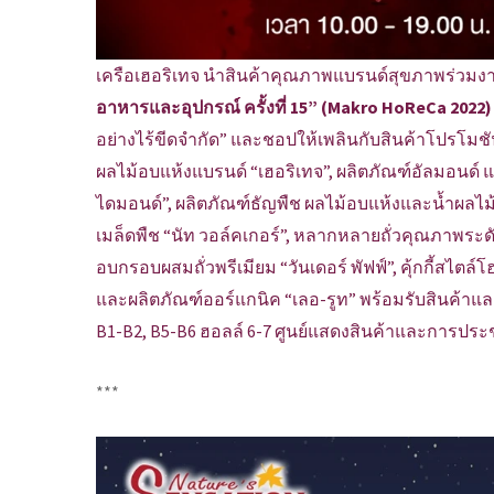
เครือเฮอริเทจ นำสินค้าคุณภาพแบรนด์สุขภาพร่วม
อาหารและอุปกรณ์ ครั้งที่ 15” (Makro HoReCa 2022
อย่างไร้ขีดจำกัด” และชอปให้เพลินกับสินค้าโปรโมชัน
ผลไม้อบแห้งแบรนด์ “เฮอริเทจ”, ผลิตภัณฑ์อัลมอนด์
ไดมอนด์”, ผลิตภัณฑ์ธัญพืช ผลไม้อบแห้งและน้ำผลไม้อ
เมล็ดพืช “นัท วอล์คเกอร์”, หลากหลายถั่วคุณภาพระดั
อบกรอบผสมถั่วพรีเมียม “วันเดอร์ พัฟฟ์”, คุ้กกี้สไ
และผลิตภัณฑ์ออร์แกนิค “เลอ-รูท” พร้อมรับสินค้าแล
B1-B2, B5-B6 ฮอลล์ 6-7 ศูนย์แสดงสินค้าและการประ
***