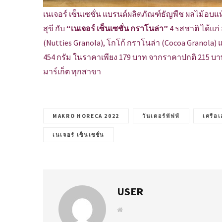
เนเจอร์ เซ็นเซชั่น แบรนด์ผลิตภัณฑ์ธัญพืช ผลไม้อ
สุขี กับ
“เนเจอร์ เซ็นเซชั่น กราโนล่า”
4 รสชาติ ได้แก่
(Nutties Granola), โกโก้ กราโนล่า (Cocoa Granola) 
454 กรัม ในราคาเพียง 179 บาท จากราคาปกติ 215 บาท ตั้
มาร์เก็ต ทุกสาขา
MAKRO HORECA 2022
วันเดอร์พัฟฟ์
เครือเ
เนเจอร์ เซ็นเซชั่น
USER
W
e