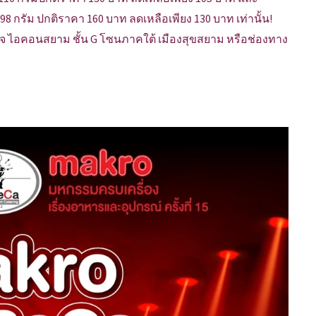
รัม ปกติราคา 160 บาท ลดเหลือเพียง 130 บาท เท่านั้น!
อริเทจ ไอคอนสยาม ชั้น G โซนภาคใต้ เมืองสุขสยาม หรือช่องทาง