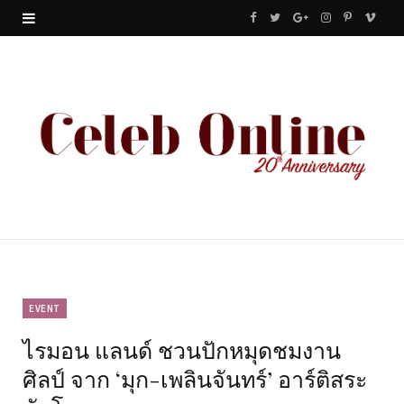
F
T
G
I
P
V
a
w
o
n
i
i
c
i
o
s
n
m
e
t
g
t
t
e
b
t
l
a
e
o
o
e
e
g
r
o
r
P
r
e
k
l
a
s
u
m
t
EVENT
ไรมอน แลนด์ ชวนปักหมุดชมงาน
s
ศิลป์ จาก ‘มุก-เพลินจันทร์’ อาร์ติสระ