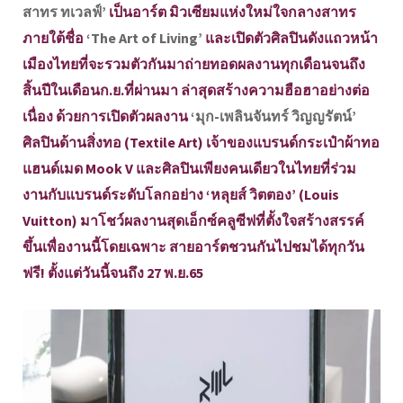
สาทร ทเวลฟ์’
เป็นอาร์ต มิวเซียมแห่งใหม่ใจกลางสาทร
ภายใต้ชื่อ
‘The Art of Living’
และเปิดตัวศิลปินดังแถวหน้า
เมืองไทยที่จะรวมตัวกันมาถ่ายทอดผลงานทุกเดือนจนถึง
สิ้นปีในเดือนก.ย.ที่ผ่านมา ล่าสุดสร้างความฮือฮาอย่างต่อ
เนื่อง ด้วยการเปิดตัวผลงาน
‘มุก-เพลินจันทร์ วิญญรัตน์’
ศิลปินด้านสิ่งทอ (Textile Art) เจ้าของแบรนด์กระเป๋าผ้าทอ
แฮนด์เมด Mook V และศิลปินเพียงคนเดียวในไทยที่ร่วม
งานกับแบรนด์ระดับโลกอย่าง ‘หลุยส์ วิตตอง’ (Louis
Vuitton) มาโชว์ผลงานสุดเอ็กซ์คลูซีฟที่ตั้งใจสร้างสรรค์
ขึ้นเพื่องานนี้โดยเฉพาะ สายอาร์ตชวนกันไปชมได้ทุกวัน
ฟรี! ตั้งแต่วันนี้จนถึง 27 พ.ย.65