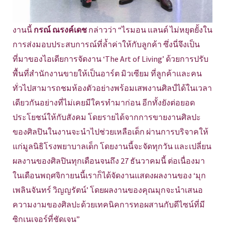
งานนี้
กรณ์ ณรงค์เดช
กล่าวว่า “ไรมอน แลนด์ ไม่หยุดยั้งใน
การส่งมอบประสบการณ์ที่ล้ำค่าให้กับลูกค้า ซึ่งนี่จึงเป็น
ที่มาของไอเดียการจัดงาน ‘The Art of Living’ ด้วยการปรับ
พื้นที่สำนักงานขายให้เป็นอาร์ต มิวเซียม ที่ลูกค้าและคน
ทั่วไปสามารถชมห้องตัวอย่างพร้อมเสพงานศิลป์ได้ในเวลา
เดียวกันอย่างที่ไม่เคยมีใครทำมาก่อน อีกทั้งยังต่อยอด
ประโยชน์ให้กับสังคม โดยรายได้จากการขายงานศิลปะ
ของศิลปินในงานจะนำไปช่วยเหลือเด็ก ผ่านการบริจาคให้
แก่มูลนิธิโรงพยาบาลเด็ก โดยงานนี้จะจัดทุกวัน และเปลี่ยน
ผลงานของศิลปินทุกเดือนจนถึง 27 ธันวาคมนี้ ต่อเนื่องมา
ในเดือนพฤศจิกายนนี้เราก็ได้จัดงานแสดงผลงานของ ‘มุก
เพลินจันทร์ วิญญรัตน์’ โดยผลงานของคุณมุกจะนำเสนอ
ความงามของศิลปะด้วยเทคนิคการทอผสานกับดีไซน์ที่มี
ซิกเนเจอร์ที่ชัดเจน”