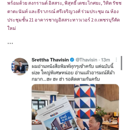
พร้อมด้วย สงกรานต์ อิสสระ, พิสุทธิ์ เดชะไกศยะ, วิทิต รัชช
ตาตะนันท์ และธีราภรณ์ ศรีเจริญวงศ์ ร่วมประชุม ณ ห้อง
ประชุมชั้น 21 อาคารชาญอิสสระทาวเวอร์ 2 ถ.เพชรบุรีตัด
ใหม่
***