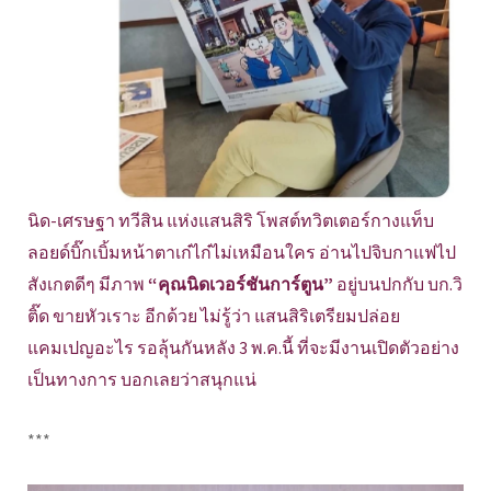
นิด-เศรษฐา ทวีสิน แห่งแสนสิริ โพสต์ทวิตเตอร์กางแท็บ
ลอยด์บิ๊กเบิ้มหน้าตาเก๋ไก๋ไม่เหมือนใคร อ่านไปจิบกาแฟไป
สังเกตดีๆ มีภาพ
“คุณนิดเวอร์ชันการ์ตูน”
อยู่บนปกกับ บก.วิ
ติ๊ด ขายหัวเราะ อีกด้วย ไม่รู้ว่า แสนสิริเตรียมปล่อย
แคมเปญอะไร รอลุ้นกันหลัง 3 พ.ค.นี้ ที่จะมีงานเปิดตัวอย่าง
เป็นทางการ บอกเลยว่าสนุกแน่
***