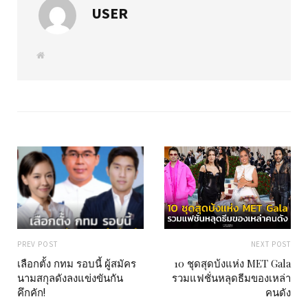
USER
W
e
b
s
i
t
e
PREV POST
NEXT POST
เลือกตั้ง กทม รอบนี้ ผู้สมัคร
10 ชุดสุดบ้งแห่ง MET Gala
นามสกุลดังลงแข่งขันกัน
รวมแฟชั่นหลุดธีมของเหล่า
คึกคัก!
คนดัง