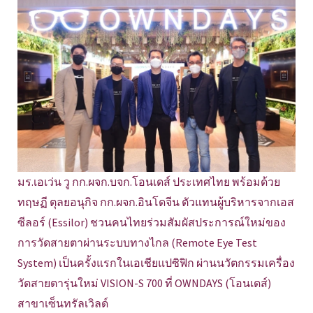
มร.เอเว่น วู กก.ผจก.บจก.โอนเดส์ ประเทศไทย พร้อมด้วย
ทฤษฏี ตุลยอนุกิจ กก.ผจก.อินโดจีน ตัวแทนผู้บริหารจากเอส
ซีลอร์ (Essilor) ชวนคนไทยร่วมสัมผัสประการณ์ใหม่ของ
การวัดสายตาผ่านระบบทางไกล (Remote Eye Test
System) เป็นครั้งแรกในเอเชียแปซิฟิก ผ่านนวัตกรรมเครื่อง
วัดสายตารุ่นใหม่ VISION-S 700 ที่ OWNDAYS (โอนเดส์)
สาขาเซ็นทรัลเวิลด์