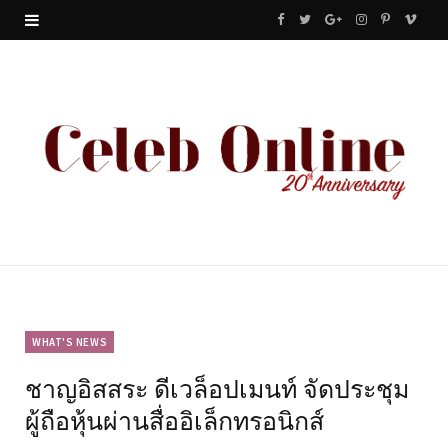
F
T
G
I
P
V
a
w
o
n
i
i
c
i
o
s
n
m
e
t
g
t
t
e
b
t
l
a
e
o
o
e
e
g
r
o
r
P
r
e
k
l
a
s
u
m
t
WHAT'S NEWS
ชาญอิสสระ ดีเวล็อปเมนท์ จัดประชุม
s
ผู้ถือหุ้นผ่านสื่ออิเล็กทรอนิกส์