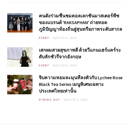
คนดังร่วมชื่นชมคอลเลกชันมาสเตอร์พีซ
ของแบรนด์ 'RAKSAPHAN' ถ่ายทอด
ภูมิปัญญาท้องถิ่นสู่สุนทรียภาพระดับสากล
EVENT
AUGUST 8, 2026
เสกผมสวยสุขภาพดี ด้วยวีแกนแฮร์แคร์ระ
ดับลักชัวรีจากอังกฤษ
EVENT
AUGUST 8, 2026
จิบความหอมละมุนที่ลงตัวกับ Lychee Rose
Black Tea Series เมนูพิเศษเฉพาะ
ประเทศไทยเท่านั้น
DINING OUT
AUGUST 8, 2026