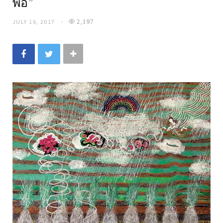
พ่อ”
JULY 16, 2017
2,197