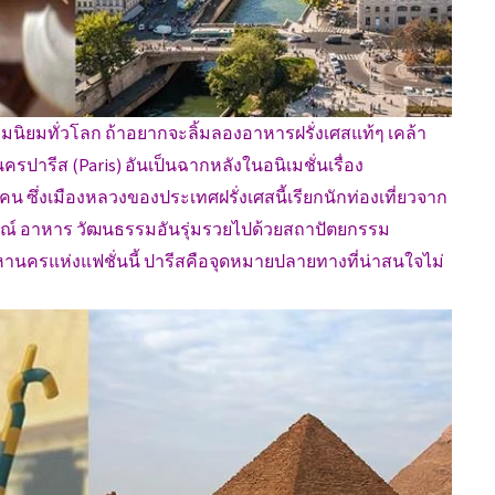
ามนิยมทั่วโลก ถ้าอยากจะลิ้มลองอาหารฝรั่งเศสแท้ๆ เคล้า
ปารีส (Paris) อันเป็นฉากหลังในอนิเมชั่นเรื่อง
น ซึ่งเมืองหลวงของประเทศฝรั่งเศสนี้เรียกนักท่องเที่ยวจาก
ลักษณ์ อาหาร วัฒนธรรมอันรุ่มรวยไปด้วยสถาปัตยกรรม
นครแห่งแฟชั่นนี้ ปารีสคือจุดหมายปลายทางที่น่าสนใจไม่