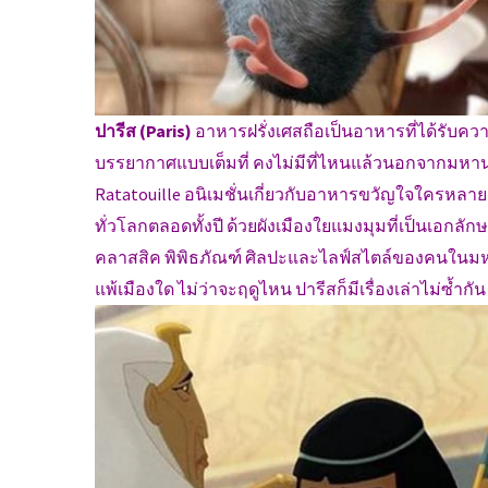
ปารีส (Paris)
อาหารฝรั่งเศสถือเป็นอาหารที่ได้รับคว
บรรยากาศแบบเต็มที่ คงไม่มีที่ไหนแล้วนอกจากมหานคร
Ratatouille อนิเมชั่นเกี่ยวกับอาหารขวัญใจใครหลายค
ทั่วโลกตลอดทั้งปี ด้วยผังเมืองใยแมงมุมที่เป็นเอก
คลาสสิค พิพิธภัณฑ์ ศิลปะและไลฟ์สไตล์ของคนในมหา
แพ้เมืองใด ไม่ว่าจะฤดูไหน ปารีสก็มีเรื่องเล่าไม่ซ้ำกัน