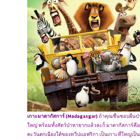
เกาะมาดากัสการ์ (Madagasgar)
ถ้าคุณชื่นชอบผืนป่
ใหญ่ พร้อมทั้งสัตว์ป่าหายากแล้วล่ะก็ มาดากัสการ์คื
ตะวันตกเฉียงใต้ของทวีปแอฟริกา เป็นเกาะที่ใหญ่เป็นอ