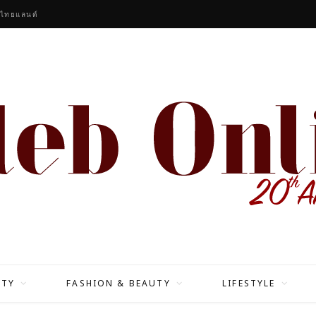
หกหนุ่ม K-POP ‘BOYNEXTDOOR’ นั่งแท่น GLOBAL BRAND AMBASSADORS UNDER ARMOUR
ITY
FASHION & BEAUTY
LIFESTYLE