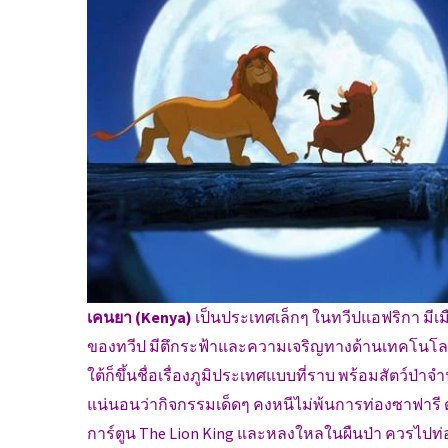
เคนยา (Kenya)
เป็นประเทศเล็กๆ ในทวีปแอฟริกา มีเมื
ของทวีป มีตึกระฟ้าและความเจริญทางด้านเทคโนโลย
ใต้ก็ขึ้นชื่อเรื่องภูมิประเทศแบบที่ราบ พร้อมสัตว์ป่
แน่นอนว่ากิจกรรมเด็ดๆ คงหนีไม่พ้นการท่องซาฟารี ดูสั
การ์ตูน The Lion King และหลงใหลในผืนป่า ควรไปท่องซา