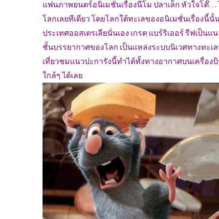
แฟนภาพยนตร์อนิเมชั่นเรื่องนีโม ปลาเล็ก หัวใจโต๊… โ
โลกเลยทีเดียว โดยโลกใต้ทะเลของอนิเมชั่นเรื่องนี้นั้
ประเทศออสเตรเลียนั่นเอง เกรต แบร์ริเออร์ รีฟเป็นแ
ชั้นบรรยากาศของโลก เป็นแหล่งระบบนิเวศทางทะเลท
เที่ยวชมแนวปะการังนี้ทำได้ทั้งทางอากาศบนเครื่อง
ใกล้ๆ ได้เลย