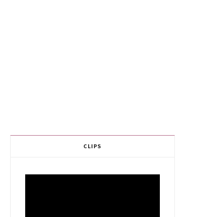
CLIPS
Video
Player