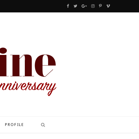
F
T
G
I
P
V
a
w
o
n
i
i
c
i
o
s
n
m
e
t
g
t
t
e
b
t
l
a
e
o
o
e
e
g
r
o
r
P
r
e
k
l
a
s
u
m
t
s
PROFILE