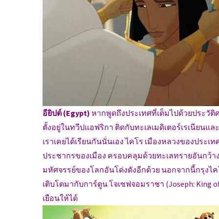
อียิปต์ (Egypt)
หากพูดถึงประเทศที่เต็มไปด้วยประวัติศา
ตั้งอยู่ในทวีปแอฟริกา ติดกับทะเลเมดิเตอร์เรเนียน
เราเคยได้เรียนกันนั่นเอง ไคโร เมืองหลวงของประเทศ
ประชากรของเมือง ครอบคลุมด้วยทะเลทรายอันกว้างใหญ
มหัศจรรย์ของโลกอันโด่งดังอีกด้วย นอกจากนี้กรุงไค
เติบโตมากับการ์ตูน โจเซฟจอมราชา (Joseph: King of
เยือนให้ได้