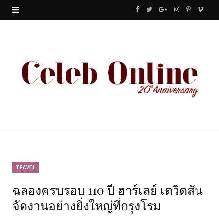
F
T
G
I
P
V
a
w
o
n
i
i
c
i
o
s
n
m
e
t
g
t
t
e
b
t
l
a
e
o
o
e
e
g
r
o
r
P
r
e
k
l
a
s
u
m
t
TRAVEL
ฉลองครบรอบ 110 ปี ฮาร์เลย์ เดวิดสัน
s
จัดงานอย่างยิ่งใหญ่ที่กรุงโรม