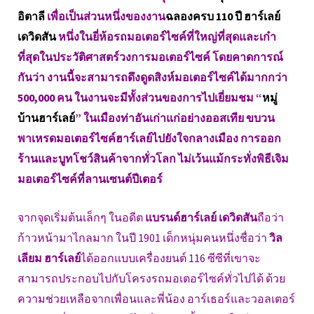
อิตาลี
เพื่อเป็นส่วนหนึ่งของงาน
ฉลองครบ 110 ปี ฮาร์เลย์
เดวิดสัน
หนึ่งในยี่ห้อรถมอเตอร์ไซค์ที่ใหญ่ที่สุดและเก๋า
ที่สุดในประวัติศาสตร์วงการมอเตอร์ไซค์ โดยคาดการณ์
กันว่า งานนี้จะสามารถดึงดูดสิงห์มอเตอร์ไซค์ได้มากกว่า
500,000 คน ในงานจะมีทั้งส่วนของการไปเยี่ยมชม “
หมู่
บ้านฮาร์เลย์
” ในเมืองท่าอันเก่าแก่อย่างออสเทีย ขบวน
พาเหรดมอเตอร์ไซค์ฮาร์เลย์ไปยังใจกลางเมือง การออก
ร้านและบูทโชว์สินค้าจากทั่วโลก ไม่เว้นแม้กระทั่งพิธีเจิม
มอเตอร์ไซค์ที่ลานเซนต์ปีเตอร์
จากจุดเริ่มต้นเล็กๆ ในอดีต
แบรนด์ฮาร์เลย์ เดวิดสัน
ถือว่า
ก้าวหน้ามาไกลมาก ในปี 1901 เด็กหนุ่มคนหนึ่งชื่อว่า
วิล
เลียม ฮาร์เลย์
ได้ออกแบบเครื่องยนต์ 116 ซีซีที่เขาจะ
สามารถประกอบไปกับโครงรถมอเตอร์ไซค์ทั่วไปได้ ด้วย
ความช่วยเหลือจากเพื่อนและพี่น้อง อาร์เธอร์และวอลเตอร์