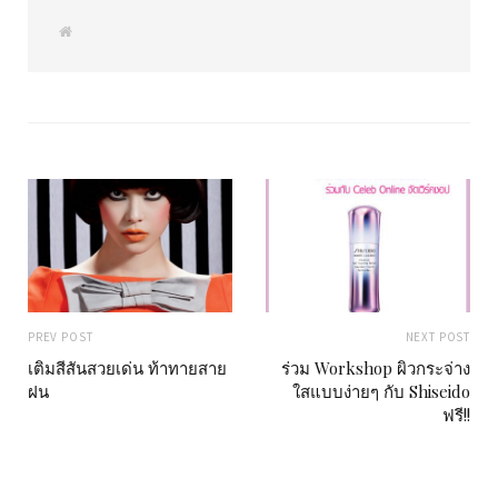
W
e
b
s
i
t
e
PREV POST
NEXT POST
เติมสีสันสวยเด่น ท้าทายสาย
ร่วม Workshop ผิวกระจ่าง
ฝน
ใสแบบง่ายๆ กับ Shiseido
ฟรี!!