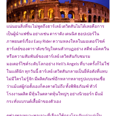
แน่นอนสิ่งที่จะไม่พูดถึงฮาร์เลย์ เดวิดสันไม่ได้เลยคือการ
เป็นผู้นำแฟชั่น อย่างเช่น ดาราดัง เดนนิส ฮอปเปอร์ใน
ภาพยนตร์เรื่อง Easy Rider ความหลงใหลในมอเตอร์ไซค์
ฮาร์เลย์ของดาราดังขวัญใจคนหัวกบฏอย่าง สตีฟ แม็คควีน
หรือความสัมพันธ์ของฮาร์เลย์ เดวิดสันกับชมรม
มอเตอร์ไซค์ระดับโลกอย่าง Hell’s Angels ที่บางครั้งก็ไม่ใช่
ในแง่ดีนัก ทุกวันนี้ ฮาร์เลย์ เดวิดสันกลายเป็นยี่ห้อดังที่แทบ
ไม่มีใครไม่รู้จัก มีผลิตภัณฑ์อีกหลากหลายรูปแบบจนเชื่อ
ว่าแม้แต่ผู้ก่อตั้งเองก็คงคาดไม่ถึง ทั้งพิพิธภัณฑ์ ทัวร์
โรงงานผลิต มีหุ้นในตลาดหุ้นใหญ่ๆ อย่างนิวยอร์ก มีแม้
กระทั่งแบรนด์เสื้อผ้าของตัวเอง
ดูช่างพอเหมาะพอเจาะที่เลือกใช้กรุงโรมอันเก่าแก่เป็น