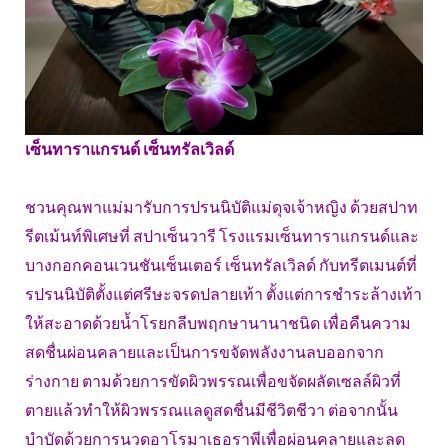
เซ็นทาราแกรนด์ เซ็นทรัลเวิลด์
ชวนคุณพาแม่มารับการปรนนิบัติแม่ดุจเจ้าหญิง ด้วยสปาท
รีตเม้นท์พิเศษที่ สปาเซ็นวารี โรงแรมเซ็นทาราแกรนด์และ
บางกอกคอนเวนชันเซ็นเตอร์ เซ็นทรัลเวิลด์ กับทรีตเมนต์ที่
รปรนนิบัติตั้งแต่ศรีษะจรดปลายเท้า ตั้งแต่การชำระล้างเท้า
ให้สะอาดด้วยน้ำโรยกลีบพฤกษานานาชนิด เพื่อคืนความ
สดชื่นผ่อนคลายและเป็นการขจัดพลังงานลบออกจาก
ร่างกาย ตามด้วยการขัดผิวพรรณเพื่อขจัดผลัดเซลล์ผิวที่
ตายแล้วทำให้ผิวพรรณแลดูสดชื่นมีชีวิตชีวา ต่อจากนั้น
บำบัดด้วยการนวดอาโรมาเธอราพีเพื่อผ่อนคลายและลด