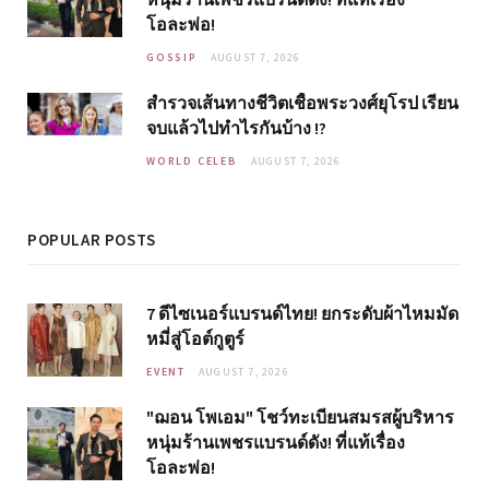
โอละพ่อ!
GOSSIP
AUGUST 7, 2026
สำรวจเส้นทางชีวิตเชื้อพระวงศ์ยุโรป เรียน
จบแล้วไปทำไรกันบ้าง !?
WORLD CELEB
AUGUST 7, 2026
POPULAR POSTS
7 ดีไซเนอร์แบรนด์ไทย! ยกระดับผ้าไหมมัด
หมี่สู่โอต์กูตูร์
EVENT
AUGUST 7, 2026
"ฌอน โพเอม" โชว์ทะเบียนสมรสผู้บริหาร
หนุ่มร้านเพชรแบรนด์ดัง! ที่แท้เรื่อง
โอละพ่อ!