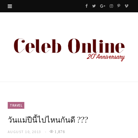
F
T
G
I
P
V
a
w
o
n
i
i
c
i
o
s
n
m
e
t
g
t
t
e
b
t
l
a
e
o
o
e
e
g
r
o
r
P
r
e
k
l
a
s
u
m
t
TRAVEL
วันแม่ปีนี้ไปไหนกันดี ???
s
AUGUST 10, 2013
1,876