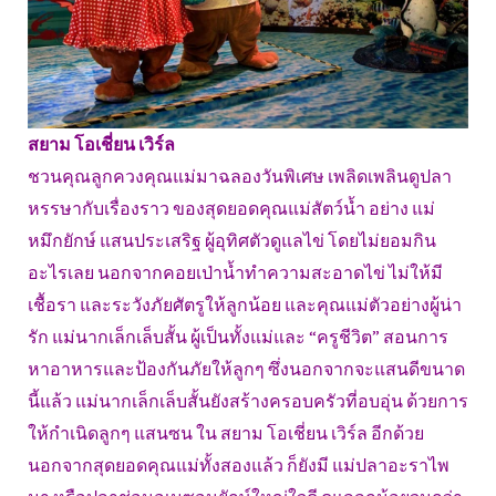
สยาม โอเชี่ยน เวิร์ล
ชวนคุณลูกควงคุณแม่มาฉลองวันพิเศษ เพลิดเพลินดูปลา
หรรษากับเรื่องราว ของสุดยอดคุณแม่สัตว์น้ำ อย่าง แม่
หมึกยักษ์ แสนประเสริฐ ผู้อุทิศตัวดูแลไข่ โดยไม่ยอมกิน
อะไรเลย นอกจากคอยเป่าน้ำทำความสะอาดไข่ ไม่ให้มี
เชื้อรา และระวังภัยศัตรูให้ลูกน้อย และคุณแม่ตัวอย่างผู้น่า
รัก แม่นากเล็กเล็บสั้น ผู้เป็นทั้งแม่และ “ครูชีวิต” สอนการ
หาอาหารและป้องกันภัยให้ลูกๆ ซึ่งนอกจากจะแสนดีขนาด
นี้แล้ว แม่นากเล็กเล็บสั้นยังสร้างครอบครัวที่อบอุ่น ด้วยการ
ให้กำเนิดลูกๆ แสนซน ใน สยาม โอเชี่ยน เวิร์ล อีกด้วย
นอกจากสุดยอดคุณแม่ทั้งสองแล้ว ก็ยังมี แม่ปลาอะราไพ