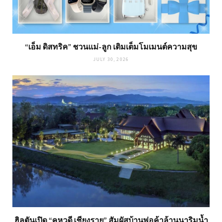
“เอ็ม ดิสทริค” ชวนแม่-ลูก เติมเต็มโมเมนต์ความสุข
JULY 30, 2026
ฮิลตันเปิด “คหวดี เชียงราย” สัมผัสบ้านพ่อค้าล้านนาริมน้ำ