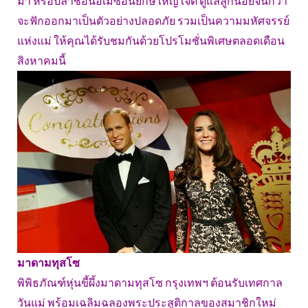
มา หรือปลาช่อนอเมซอนยักษ์ใหญ่ใจดี ดูแลลูกน้อยจนกว่า
จะฟักออกมาเป็นตัวอย่างปลอดภัย รวมเป็นความมหัศจรรย์
แห่งแม่ ให้คุณได้รับชมกันด้วยโปรโมชั่นพิเศษตลอดเดือน
สิงหาคมนี้
มาดามทุสโซ
พิพิธภัณฑ์หุ่นขี้ผึ้งมาดามทุสโซ กรุงเทพฯ ต้อนรับเทศกาล
วันแม่ พร้อมเฉลิมฉลองพระประสูติกาลของสมาชิกใหม่