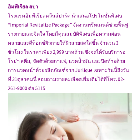
อิมพีเรียล สปา
โรงแรมอิมพีเรียลควีนส์ปาร์ค นำเสนอโปรโมชั่นพิเศษ
“Imperial Revitalize Package” จัดงานทรีทเมนต์ช่วยฟื้นฟู
ร่างกายและจิตใจ โดยมีคุณสมบัติพิเศษเพื่อความผ่อน
คลายและดีท็อกซ์ผิวกายให้ผิวสวยสดใสขึ้น จำนวน 3
ชั่วโมง ในราคาเพียง 2,999 บาทถ้วน ซึ่งจะได้รับบริการอ
โรม่า สตีม, ขัดตัวด้วยกาแฟ, นวดน้ำมัน และปิดท้ายด้วย
การนวดหน้าด้วยผลิตภัณฑ์จาก Jurlique เฉพาะวันนี้ถึงวัน
ที่ 31ตุลาคมนี้ สอบถามรายละเอียดเพิ่มเติมได้ที่โทร. 02-
261-9000 ต่อ 5115