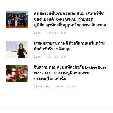
คนดังร่วมชื่นชมคอลเลกชันมาสเตอร์พีซ
ของแบรนด์ 'RAKSAPHAN' ถ่ายทอด
ภูมิปัญญาท้องถิ่นสู่สุนทรียภาพระดับสากล
EVENT
AUGUST 8, 2026
เสกผมสวยสุขภาพดี ด้วยวีแกนแฮร์แคร์ระ
ดับลักชัวรีจากอังกฤษ
EVENT
AUGUST 8, 2026
จิบความหอมละมุนที่ลงตัวกับ Lychee Rose
Black Tea Series เมนูพิเศษเฉพาะ
ประเทศไทยเท่านั้น
DINING OUT
AUGUST 8, 2026