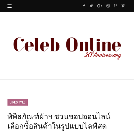
F
T
G
I
P
V
a
w
o
n
i
i
c
i
o
s
n
m
e
t
g
t
t
e
b
t
l
a
e
o
o
e
e
g
r
o
r
P
r
e
k
l
a
s
u
m
t
LIFESTYLE
พิพิธภัณฑ์ผ้าฯ ชวนชอปออนไลน์
s
เลือกซื้อสินค้าในรูปแบบไลฟ์สด