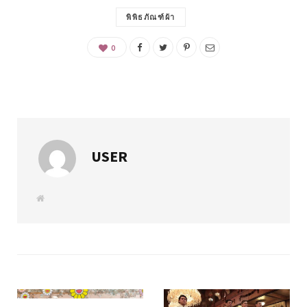
พิพิธภัณฑ์ผ้า
0
USER
W
e
b
s
i
t
e