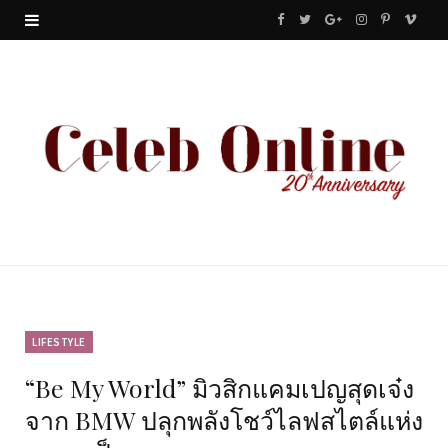
F
T
G
I
P
V
a
w
o
n
i
i
c
i
o
s
n
m
e
t
g
t
t
e
b
t
l
a
e
o
o
e
e
g
r
o
r
P
r
e
k
l
a
s
u
m
t
LIFESTYLE
“Be My World” มิวสิกแคมเปญสุดเจ๋ง
s
จาก BMW ปลุกพลังโชว์ไลฟสไตล์แห่ง