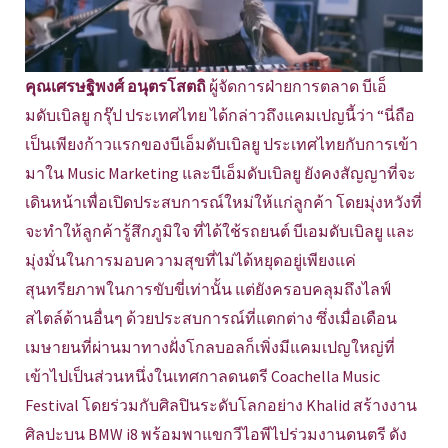
คุณเศรษฐิพงศ์ อนุตรโสตถิ
ผู้จัดการฝ่ายการตลาด บีเอ็
มดับเบิลยู กรุ๊ป ประเทศไทย ได้กล่าวถึงแคมเปญนี้ว่า “นี่ถือ
เป็นเพียงก้าวแรกของบีเอ็มดับเบิลยู ประเทศไทยกับการเข้า
มาใน Music Marketing และบีเอ็มดับเบิลยู ยังคงสัญญาที่จะ
เดินหน้าเพื่อเปิดประสบการณ์ใหม่ให้แก่ลูกค้า โดยมุ่งหวังที่
จะทำให้ลูกค้ารู้สึกภูมิใจ ที่ได้ใช้รถยนต์ บีเอมดับเบิลยู และ
มุ่งมั่นในการมอบความสุขที่ไม่ได้หยุดอยู่เพียงแค่
สุนทรียภาพในการขับขี่เท่านั้น แต่ยังครอบคลุมถึงไลฟ์
สไตล์ด้านอื่นๆ ด้วยประสบการณ์ที่แตกต่าง ซึ่งเมื่อเดือน
เมษายนที่ผ่านมาทางฝั่งโกลบอลก็เพิ่งมีแคมเปญใหญ่ที่
เข้าไปเป็นส่วนหนึ่งในเทศกาลดนตรี Coachella Music
Festival โดยร่วมกับศิลปินระดับโลกอย่าง Khalid สร้างงาน
ศิลปะบน BMW i8 พร้อมพาแขกวีไอพีไปร่วมงานดนตรี ดัง